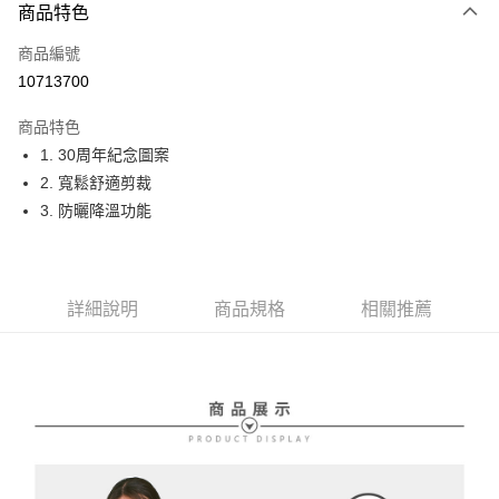
商品特色
LINE Pay
商品編號
Apple Pay
10713700
街口支付
商品特色
悠遊付
1. 30周年紀念圖案
大哥付你分期
2. 寬鬆舒適剪裁
相關說明
3. 防曬降溫功能
【大哥付你分期使用說明】
AFTEE先享後付
1.本服務由台灣大哥大提供，台灣大哥大用戶可立即使用無須另外申請。
2.付款方式選擇「大哥付你分期」，訂單成立後會自動跳轉到大哥付的交易
相關說明
流程，驗證手機門號後，選擇欲分期的期數、繳款截止日，確認付款後即完
【關於「AFTEE先享後付」】
詳細說明
商品規格
相關推薦
成交易。
ATM付款
AFTEE先享後付是「在收到商品之後才付款」的支付方式。 讓您購物簡單
3.實際核准額度、可分期數及費用金額請依後續交易確認頁面所載為準。
便利好安心！
4.訂單成立30分鐘內，如未前往確認交易或遇審核未通過，訂單將自動取
１．簡單：不需註冊會員、不需綁卡、不需儲值。
運送方式
消。如遇「轉專審核」未通過狀況，表示未達大哥付你分期系統評分，恕無
２．便利：只要手機號碼，簡訊認證，即可結帳。
法說明評估內容。
３．安心：先確認商品／服務後，再付款。
全家取貨付款
【繳款方式說明】
1.分期款項不併入電信帳單，「大哥付你分期」於每月結算日後寄送繳費提
免運費
【「AFTEE先享後付」結帳流程】
醒簡訊。
１．於結帳方式選擇「AFTEE先享後付」後，將跳轉至「AFTEE先享後付」
2.透過簡訊連結打開帳單後，可選擇「超商條碼／台灣大直營門市／銀行轉
付款後全家取貨
結帳頁面，進行簡訊認證並確認金額後，即可完成結帳。
帳／街口支付／iPASS MONEY」等通路繳費。