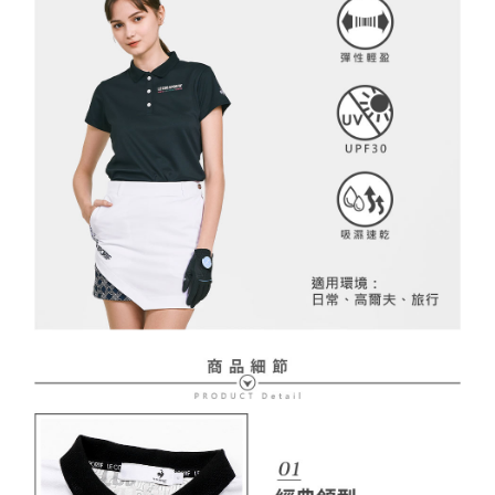
２．訂單成立數日內，您將收到繳費通知簡訊。
免運費
３．收到繳費通知簡訊後14天內，點擊此簡訊中的連結，可透過四大超商／
【注意事項】
ATM／網路銀行／等多元方式進行付款，方視為交易完成。
萊爾富取貨付款
1.本服務係由「台灣大哥大股份有限公司」（以下簡稱本公司）所提供，讓
※ 請注意：結帳手續完成當下不需立刻繳費，但若您需要取消訂單，請聯絡
用戶於交易時，得透過本服務購買商品或服務，並由商店將買賣／分期付款
免運費
購買商品的店家。未經商家同意取消之訂單仍視為有效，需透過AFTEE先享
買賣價金債權讓與本公司後，依約使用本公司帳單繳交帳款。
後付繳納相關費用。
2.基於同意付款使用「大哥付你分期」之契約關係目的，商店將以您的個人
付款後萊爾富取貨
※ 交易是否成功請以「AFTEE先享後付 」之結帳頁面顯示為準，若有關於
資料（包含姓名、電話或地址）提供予台灣大哥大進項蒐集、處理及利用，
是否繳費成功／繳費後需取消欲退款等相關疑問，請聯繫「AFTEE先享後付
免運費
由本公司與您本人進行分期帳單所需資料之確認、核對及更正。
客戶支援中心」
https://netprotections.freshdesk.com/support/home
3.完整用戶服務條款，請詳閱以下連結：
https://oppay.tw/userRule
7-11取貨付款
【注意事項】
１．透過由恩沛科技股份有限公司提供之「AFTEE先享後付」服務完成之交
免運費
易，需依本服務之必要範圍內提供個人資料，並將交易相關給付款項請求債
權轉讓予恩沛科技股份有限公司。
付款後7-11取貨
２．關於個人資料處理事宜，請瀏覽以下網址：
免運費
https://aftee.tw/terms/#terms3
３．未成年的使用者請事先徵得法定代理人或監護人之同意方可使用
宅配
「AFTEE先享後付」，若未經同意申辦者引起之損失，本公司不負相關責
任。
免運費
４．使用「AFTEE先享後付」時，將依據個別帳號之用戶狀況，依本公司即
時審查核予不同之上限額度；若仍有額度不足之情形，本公司將視審查結果
離島宅配
請求用戶進行身份認證。
免運費
５．嚴禁一人註冊多個帳號或使用他人資訊註冊。若發現惡意使用之情形，
恩沛科技股份有限公司將有權停止該用戶之使用額度並採取法律行動。