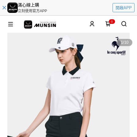
滿心線上購
開啟APP
立刻使用官方APP
0
1
/
10