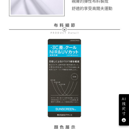
AI
找
尺
寸