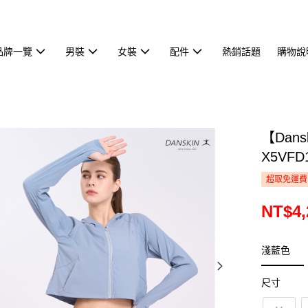
品牌一覽
男裝
女裝
配件
熱銷話題
購物說
【Dan
X5VFD
超取免運費
NT$4,
淺藍色
尺寸