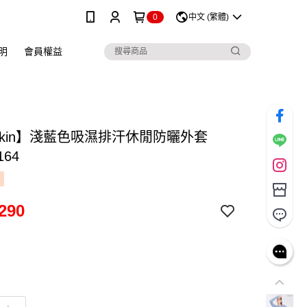
0
中文 (繁體)
明
會員權益
skin】淺藍色吸濕排汗休閒防曬外套
164
290