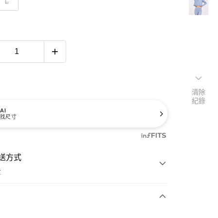
L
清除
紀錄
AI
找尺寸
送方式
費
次付款