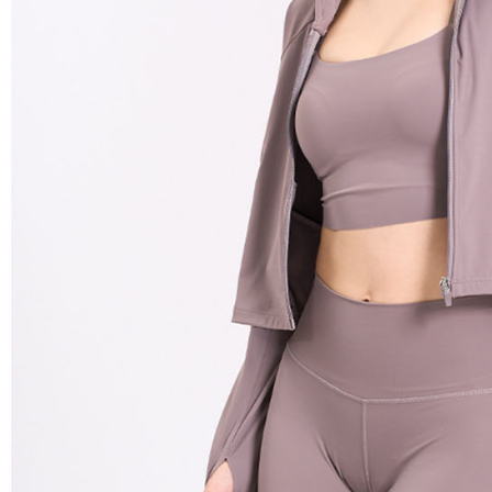
免運費
形，恩沛
動。