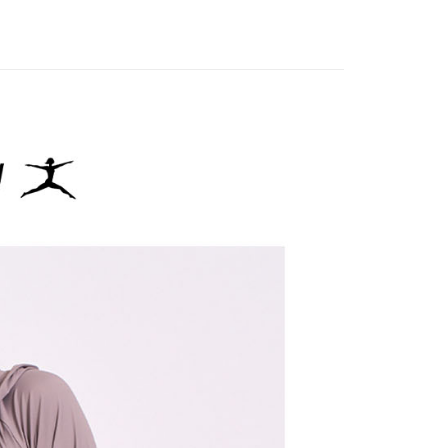
方式選擇「AFTEE先享後付」後，將跳轉至「AFTEE先享後
外搭
外套
訊連結打開帳單後，可選擇「超商條碼／台灣大直營門市／銀行轉
頁面，進行簡訊認證並確認金額後，即可完成結帳。
付／iPASS MONEY」等通路繳費。
家取貨
成立數日內，您將收到繳費通知簡訊。
IN
🔥25春夏單品
費通知簡訊後14天內，點擊此簡訊中的連結，可透過四大超商
項】
選｜精選3折起
🌡️熱浪來襲：涼感❎機能❎專區
上衣
網路銀行／等多元方式進行付款，方視為交易完成。
係由「台灣大哥大股份有限公司」（以下簡稱本公司）所提供，讓
：結帳手續完成當下不需立刻繳費，但若您需要取消訂單，請聯
貨付款
易時，得透過本服務購買商品或服務，並由商店將買賣／分期付
的店家。未經商家同意取消之訂單仍視為有效，需透過AFTEE
金債權讓與本公司後，依約使用本公司帳單繳交帳款。
繳納相關費用。
意付款使用「大哥付你分期」之契約關係目的，商店將以您的個人
否成功請以「AFTEE先享後付 」之結帳頁面顯示為準，若有關於
含姓名、電話或地址）提供予台灣大哥大進項蒐集、處理及利
功／繳費後需取消欲退款等相關疑問，請聯繫「AFTEE先享後
爾富取貨
公司與您本人進行分期帳單所需資料之確認、核對及更正。
援中心」
https://netprotections.freshdesk.com/support/home
戶服務條款，請詳閱以下連結：
https://oppay.tw/userRule
項】
付款
恩沛科技股份有限公司提供之「AFTEE先享後付」服務完成之
依本服務之必要範圍內提供個人資料，並將交易相關給付款項請
讓予恩沛科技股份有限公司。
個人資料處理事宜，請瀏覽以下網址：
1取貨
ee.tw/terms/#terms3
年的使用者請事先徵得法定代理人或監護人之同意方可使用
E先享後付」，若未經同意申辦者引起之損失，本公司不負相關責
AFTEE先享後付」時，將依據個別帳號之用戶狀況，依本公司
核予不同之上限額度；若仍有額度不足之情形，本公司將視審查
用戶進行身份認證。
一人註冊多個帳號或使用他人資訊註冊。若發現惡意使用之情