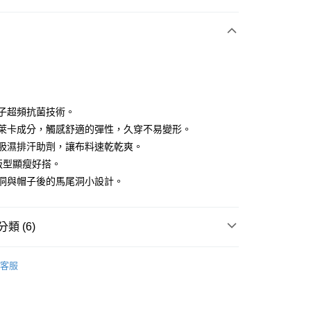
付款
負離子超頻抗菌技術。
添加萊卡成分，觸感舒適的彈性，久穿不易變形。
添加吸濕排汗助劑，讓布料速乾乾爽。
分期
型版型顯瘦好搭。
你分期使用說明】
拇指洞與帽子後的馬尾洞小設計。
享後付
由台灣大哥大提供，台灣大哥大用戶可立即使用無須另外申請。
式選擇「大哥付你分期」，訂單成立後會自動跳轉到大哥付的交易
證手機門號後，選擇欲分期的期數、繳款截止日，確認付款後即
FTEE先享後付」】
類 (6)
。
先享後付是「在收到商品之後才付款」的支付方式。 讓您購物簡單
准額度、可分期數及費用金額請依後續交易確認頁面所載為準。
心！
IN
外套
立30分鐘內，如未前往確認交易或遇審核未通過，訂單將自動取
：不需註冊會員、不需綁卡、不需儲值。
客服
「轉專審核」未通過狀況，表示未達大哥付你分期系統評分，恕
：只要手機號碼，簡訊認證，即可結帳。
IN
🔸外搭推薦｜防風透氣 律動隨行
評估內容。
：先確認商品／服務後，再付款。
式說明】
IN
🔸上衣精選｜休閒百搭 隨穿有型
付款
項不併入電信帳單，「大哥付你分期」於每月結算日後寄送繳費提
EE先享後付」結帳流程】