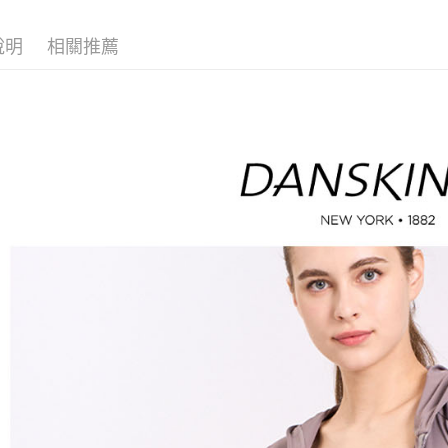
醒簡訊。
免運費
１．於結帳
▶女裝
2.透過簡
付」結帳
帳／街口支
說明
相關推薦
付款後全
２．訂單
🤸 DANSK
３．收到繳
免運費
【注意事
📍本月精
／ATM／
1.本服務
※ 請注意
萊爾富取
用戶於交
絡購買商品
款買賣價
先享後付
免運費
2.基於同
※ 交易是
資料（包
是否繳費成
付款後萊
用，由本
付客戶支
免運費
3.完整用
【注意事
7-11取貨
１．透過由
交易，需
免運費
求債權轉
２．關於
付款後7-1
https://aft
免運費
３．未成
「AFTE
宅配
任。
４．使用「
免運費
即時審查
結果請求
離島宅配
５．嚴禁