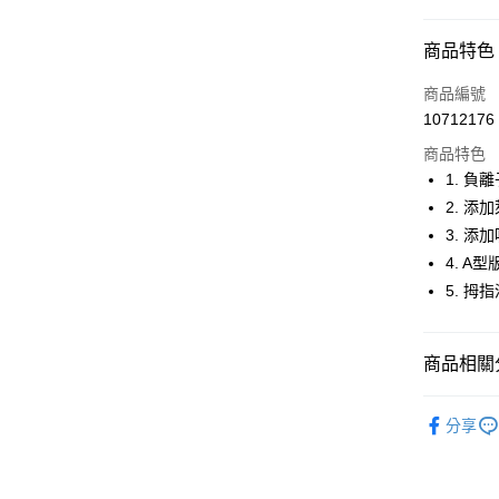
超商取貨
商品特色
LINE Pay
商品編號
Apple Pay
10712176
商品特色
街口支付
1. 
悠遊付
2. 
3. 
大哥付你
4. A
相關說明
【大哥付
5. 
AFTEE先
1.本服務
2.付款方
相關說明
流程，驗
【關於「A
商品相關分
ATM付款
完成交易
AFTEE
3.實際核
便利好安
🤸 DANSK
4.訂單成
１．簡單
分享
消。如遇
２．便利
運送方式
🤸 DANSK
無法說明
３．安心
【繳款方
🤸 DANSK
全家取貨
1.分期款
【「AFT