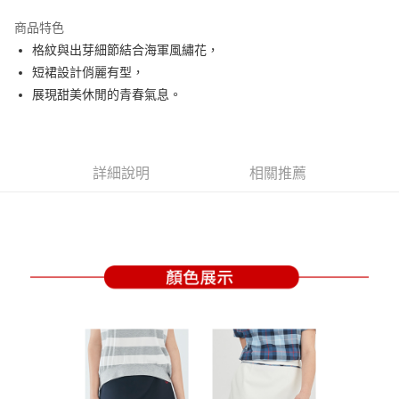
街口支付
商品特色
悠遊付
格紋與出芽細節結合海軍風繡花，
大哥付你分期
短裙設計俏麗有型，
相關說明
展現甜美休閒的青春氣息。
【大哥付你分期使用說明】
AFTEE先享後付
1.本服務由台灣大哥大提供，台灣大哥大用戶可立即使用無須另外申請。
2.付款方式選擇「大哥付你分期」，訂單成立後會自動跳轉到大哥付的交易
相關說明
流程，驗證手機門號後，選擇欲分期的期數、繳款截止日，確認付款後即完
【關於「AFTEE先享後付」】
詳細說明
相關推薦
成交易。
ATM付款
AFTEE先享後付是「在收到商品之後才付款」的支付方式。 讓您購物簡單
3.實際核准額度、可分期數及費用金額請依後續交易確認頁面所載為準。
便利好安心！
4.訂單成立30分鐘內，如未前往確認交易或遇審核未通過，訂單將自動取
１．簡單：不需註冊會員、不需綁卡、不需儲值。
運送方式
消。如遇「轉專審核」未通過狀況，表示未達大哥付你分期系統評分，恕無
２．便利：只要手機號碼，簡訊認證，即可結帳。
法說明評估內容。
３．安心：先確認商品／服務後，再付款。
全家取貨付款
【繳款方式說明】
1.分期款項不併入電信帳單，「大哥付你分期」於每月結算日後寄送繳費提
免運費
【「AFTEE先享後付」結帳流程】
醒簡訊。
１．於結帳方式選擇「AFTEE先享後付」後，將跳轉至「AFTEE先享後付」
2.透過簡訊連結打開帳單後，可選擇「超商條碼／台灣大直營門市／銀行轉
付款後全家取貨
結帳頁面，進行簡訊認證並確認金額後，即可完成結帳。
帳／街口支付／iPASS MONEY」等通路繳費。
２．訂單成立數日內，您將收到繳費通知簡訊。
免運費
３．收到繳費通知簡訊後14天內，點擊此簡訊中的連結，可透過四大超商／
【注意事項】
ATM／網路銀行／等多元方式進行付款，方視為交易完成。
萊爾富取貨付款
1.本服務係由「台灣大哥大股份有限公司」（以下簡稱本公司）所提供，讓
※ 請注意：結帳手續完成當下不需立刻繳費，但若您需要取消訂單，請聯絡
用戶於交易時，得透過本服務購買商品或服務，並由商店將買賣／分期付款
免運費
購買商品的店家。未經商家同意取消之訂單仍視為有效，需透過AFTEE先享