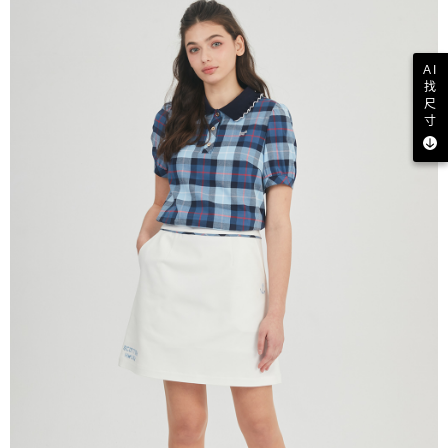
AI
找
尺
寸