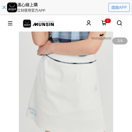
滿心線上購
開啟APP
立刻使用官方APP
0
1
/
4