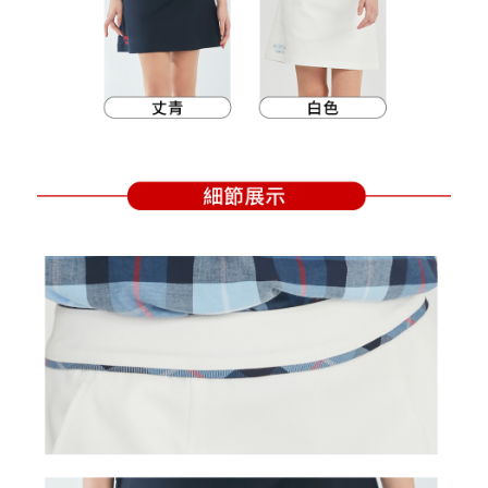
買賣價金債權讓與本公司後，依約使用本公司帳單繳交帳款。
後付繳納相關費用。
2.基於同意付款使用「大哥付你分期」之契約關係目的，商店將以您的個人
付款後萊爾富取貨
※ 交易是否成功請以「AFTEE先享後付 」之結帳頁面顯示為準，若有關於
資料（包含姓名、電話或地址）提供予台灣大哥大進項蒐集、處理及利用，
是否繳費成功／繳費後需取消欲退款等相關疑問，請聯繫「AFTEE先享後付
免運費
由本公司與您本人進行分期帳單所需資料之確認、核對及更正。
客戶支援中心」
https://netprotections.freshdesk.com/support/home
3.完整用戶服務條款，請詳閱以下連結：
https://oppay.tw/userRule
7-11取貨付款
【注意事項】
１．透過由恩沛科技股份有限公司提供之「AFTEE先享後付」服務完成之交
免運費
易，需依本服務之必要範圍內提供個人資料，並將交易相關給付款項請求債
權轉讓予恩沛科技股份有限公司。
付款後7-11取貨
２．關於個人資料處理事宜，請瀏覽以下網址：
免運費
https://aftee.tw/terms/#terms3
３．未成年的使用者請事先徵得法定代理人或監護人之同意方可使用
宅配
「AFTEE先享後付」，若未經同意申辦者引起之損失，本公司不負相關責
任。
免運費
４．使用「AFTEE先享後付」時，將依據個別帳號之用戶狀況，依本公司即
時審查核予不同之上限額度；若仍有額度不足之情形，本公司將視審查結果
離島宅配
請求用戶進行身份認證。
免運費
５．嚴禁一人註冊多個帳號或使用他人資訊註冊。若發現惡意使用之情形，
恩沛科技股份有限公司將有權停止該用戶之使用額度並採取法律行動。