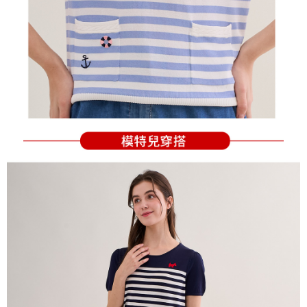
の同意を得ればAFTEEをご利用いただけます。
個人情報の処理、利用について疑問がある、または関連する法律の権利を
行使したい場合は、ネットプロテクションズ
cs_tw@netprotections.co.jp
にご連絡ください。上記に示した個人情報を、必要な購入注文書とあわせ
てAFTEEにご提供いただく、またはAFTEEにあなたの個人情報の収集、処
理、利用を許可することににご同意いただけない場合は、当サービスを選
択しないでください。