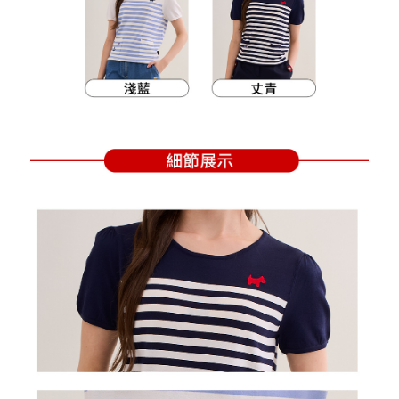
支払いを選択できます。
付款後萊爾富取貨
お支払期限は、ショップが請求した期日と、AFTEEで延長できる日数をも
とに計算されます。AFTEEで注文すると、商品を受け取るまで支払い期限
送料無料
【注意事項】
を延長できますが、商品を期限内に受け取れない場合があります（例：予
1. 本サービスは「台湾大哥大株式会社」（以下「当社」といいます）によ
約商品や商品到着日が比較的遅い商品）。そのため、商品到着の有無に関
7-11取貨付款
って提供され、ユーザーが取引時に本サービスを通じて商品やサービスを
わらず、AFTEEで指定された期限内にお支払いください。
購入できるようにし、店舗が売買／分割払い売買の債権を当社に譲渡した
送料無料
後、契約に基づいて当社の請求書で帳款を支払うことになります。
二、支払い限度額
2. 「OP Pay Later」を利用する契約関係の目的から、店舗はあなたの個人
付款後7-11取貨
1.初回 AFTEEを ご利用の際に、認証結果及び当社の審査の結果に基づ
情報（名前、電話または住所を含む）を台湾大哥大に提供し、収集、処理
き、限度額が設定されます。
送料無料
および利用するために、当社があなた本人と分割請求書に必要な情報の確
2.決済金額は最低NT$20です。
認、照合および修正を行います。
3.現在、台湾の会員のみご利用いただけます。
宅配
3. 完全なユーザーサービス規約については、以下のリンクを参照してくだ
さい：
https://oppay.tw/userRule
三、利用規約「AFTEE代金後払い」（以下当サービスという）はネットプ
送料無料
ロテクションズ（以下 AFTEE という）が提供し、AFTEEが代金を徴収し
ます。当サービスご利用の際に提供しなければならない個人情報（注文者
離島宅配
の氏名、電話番号、受取人の氏名、電話番号、受取人住所を含むがこれに
送料無料
限らない）は、AFTEEに渡され当サービスで必要な範囲内で利用されま
す。AFTEEの個人情報の収集、処理、利用について、詳細はAFTEE公式ホ
ームページの『個人情報の収集、処理及び利用に関する声明』をご参照く
ださい（
https://aftee.tw/privacypolicy/
）。
AFTEEの初回ご利用の際に、審査を通過すれば、最高額がNT$10,000にな
ります。支払い期限を過ぎた場合、その金額に基づいて年利20%の遅延滞
納金が加算されます。未成年の利用者は、事前に法定代理人または後見人