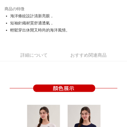
JKOPAY
商品の特徴
Easy Wallet
海洋條紋設計清新亮眼，
OP Pay Later
短袖針織材質舒適透氣，
説明
輕鬆穿出休閒又時尚的海洋風情。
【OP Pay Later 使用説明】
AFTEE代金後払い
1. 本サービスは台湾大哥大によって提供され、台湾大哥大のユーザーは追
加の申請なしで即時に利用可能です。
説明
2. 支払い方法で「OP Pay Later」を選択すると、注文が成立した後に自動
一、 AFTEE代金後払いについて
詳細について
おすすめ関連商品
的に OP Pay Later の取引プロセスに移行し、携帯番号を確認後、分割払
ATM払い
1.お支払い方法でAFTEE代金後払いを選択すると、携帯電話認証ウィンド
いの回数や支払い期限を選択し、支払いを確認すると取引が完了します。
ウが表示されます。
3. 実際の承認額、分割回数および費用については、後続の取引確認ページ
2.SMSで認証してお支払い手続を進めてください。
配送方法
を基準とします。
3.注文するときのお支払いは不要です。商品はご指定の住所に配送されま
4. 注文成立後30分以内に確認取引を行わない場合や審査が通過しない場
す。
全家取貨付款
合、注文は自動的にキャンセルされます。「転専審査」に未通過の状況が
4.ご注文が完了すると、携帯に支払い通知のSMSが届きます。アプリ会員
発生した場合は、システムの評価基準に達していないことを意味し、評価
送料無料
の場合は、AFTEE アプリプッシュ通知が届きます。
内容についての説明はいたしかねます。
5.商品受け取り時のお支払いは不要です。商品を確かめてから、SMSまた
付款後全家取貨
はアプリの通知に従って、4大コンビニ、またはATM/オンラインバンキン
グでお支払いください。
送料無料
【支払い方法の説明】
1. 分割払いの金額は電信請求書に統合されず、「OP Pay Later」は毎月の
代金納付期限は最短で 14 日以内ですので、ご注意ください。AFTEE アプ
萊爾富取貨付款
締め日後に支払いリマインダーのSMSを送信します。
リをダウンロードして AFTEE 会員になるとお支払い期限を最長 45 日以内
2. SMSのリンクを通じて請求書を開いた後、「コンビニバーコード／台湾
送料無料
まで延長できます。
大直営店舗／銀行振込／街口支払い／iPASS MONEY」などのチャネルで