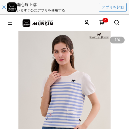
滿心線上購
アプリを起動
いますぐ公式アプリを使用する
0
1
/
4