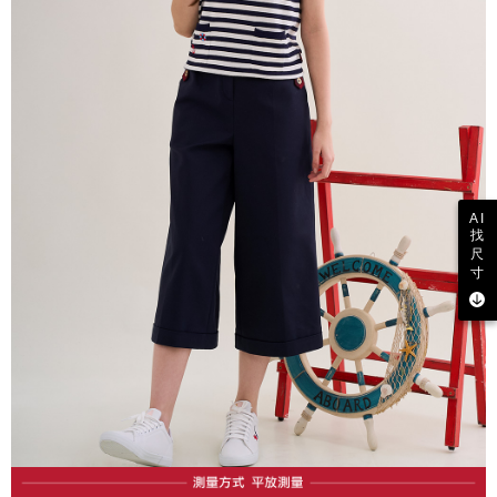
AI
找
尺
寸