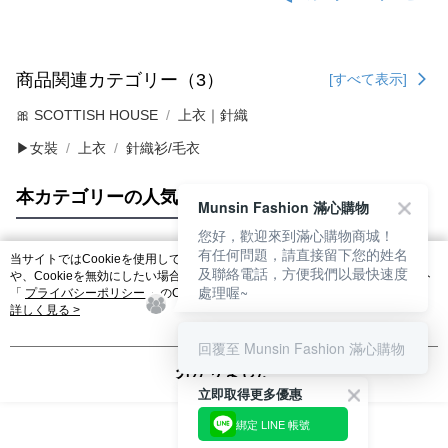
商品関連カテゴリー（3）
[すべて表示]
🎀 SCOTTISH HOUSE
上衣｜針織
▶女裝
上衣
針織衫/毛衣
本カテゴリーの人気商品
サイト全体のランキング
Munsin Fashion 滿心購物
您好，歡迎來到滿心購物商城！
有任何問題，請直接留下您的姓名
当サイトではCookieを使用しています。当サイトのCookie使用に関する詳細
及聯絡電話，方便我們以最快速度
人気タグ
や、Cookieを無効にしたい場合のブラウザでの設定方法については、当サイト
處理喔~
「
プライバシーポリシー
」のCookieポリシーをご参照ください。お客さま
が、当サイトを引き続き使用される場合、当社がサイト利用規約のCookieポリ
詳しく見る >
シーに基づいてCookieを使用することに同意したものとみなします。
回覆至 Munsin Fashion 滿心購物
分かりました
立即取得更多優惠
綁定 LINE 帳號