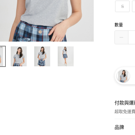
S
數量
付款與運
超取免運
付款方式
品牌