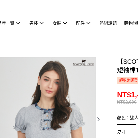
品牌一覽
男裝
女裝
配件
熱銷話題
購物說
【SCO
短袖棉T 
超取免運費
NT$1,
NT$2,880
顏色：迷
尺寸