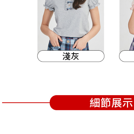
離島宅配
５．嚴禁
免運費
形，恩沛
動。