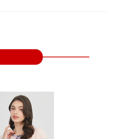
付款
項不併入電信帳單，「大哥付你分期」於每月結算日後寄送繳費提
EE先享後付」結帳流程】
方式選擇「AFTEE先享後付」後，將跳轉至「AFTEE先享後
訊連結打開帳單後，可選擇「超商條碼／台灣大直營門市／銀行轉
頁面，進行簡訊認證並確認金額後，即可完成結帳。
付／iPASS MONEY」等通路繳費。
家取貨
成立數日內，您將收到繳費通知簡訊。
費通知簡訊後14天內，點擊此簡訊中的連結，可透過四大超商
項】
網路銀行／等多元方式進行付款，方視為交易完成。
係由「台灣大哥大股份有限公司」（以下簡稱本公司）所提供，讓
：結帳手續完成當下不需立刻繳費，但若您需要取消訂單，請聯
貨付款
易時，得透過本服務購買商品或服務，並由商店將買賣／分期付
的店家。未經商家同意取消之訂單仍視為有效，需透過AFTEE
金債權讓與本公司後，依約使用本公司帳單繳交帳款。
繳納相關費用。
意付款使用「大哥付你分期」之契約關係目的，商店將以您的個人
否成功請以「AFTEE先享後付 」之結帳頁面顯示為準，若有關於
含姓名、電話或地址）提供予台灣大哥大進項蒐集、處理及利
功／繳費後需取消欲退款等相關疑問，請聯繫「AFTEE先享後
爾富取貨
公司與您本人進行分期帳單所需資料之確認、核對及更正。
援中心」
https://netprotections.freshdesk.com/support/home
戶服務條款，請詳閱以下連結：
https://oppay.tw/userRule
項】
付款
恩沛科技股份有限公司提供之「AFTEE先享後付」服務完成之
依本服務之必要範圍內提供個人資料，並將交易相關給付款項請
讓予恩沛科技股份有限公司。
個人資料處理事宜，請瀏覽以下網址：
1取貨
ee.tw/terms/#terms3
年的使用者請事先徵得法定代理人或監護人之同意方可使用
E先享後付」，若未經同意申辦者引起之損失，本公司不負相關責
AFTEE先享後付」時，將依據個別帳號之用戶狀況，依本公司
核予不同之上限額度；若仍有額度不足之情形，本公司將視審查
用戶進行身份認證。