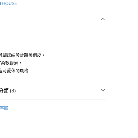
次付款
H HOUSE
付款
與蝴蝶結設計甜美俏皮，
T柔軟舒適，
造可愛休閒風格。
分期
你分期使用說明】
享後付
類 (3)
由台灣大哥大提供，台灣大哥大用戶可立即使用無須另外申請。
式選擇「大哥付你分期」，訂單成立後會自動跳轉到大哥付的交易
證手機門號後，選擇欲分期的期數、繳款截止日，確認付款後即
ISH HOUSE
上衣｜T恤
FTEE先享後付」】
。
客服
先享後付是「在收到商品之後才付款」的支付方式。 讓您購物簡單
准額度、可分期數及費用金額請依後續交易確認頁面所載為準。
上衣
短袖T恤
心！
立30分鐘內，如未前往確認交易或遇審核未通過，訂單將自動取
：不需註冊會員、不需綁卡、不需儲值。
ISH HOUSE
🌞 25春夏單品
「轉專審核」未通過狀況，表示未達大哥付你分期系統評分，恕
：只要手機號碼，簡訊認證，即可結帳。
評估內容。
：先確認商品／服務後，再付款。
式說明】