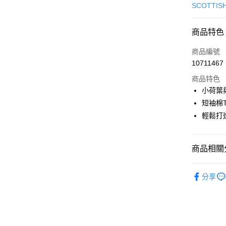
信用卡一
SCOTTIS
超商取貨
商品特色
LINE Pay
商品編號
Apple Pay
10711467
商品特色
街口支付
小荷葉
悠遊付
短袖棉
輕鬆打
大哥付你
相關說明
【大哥付
AFTEE先
商品相關分
1.本服務
2.付款方
相關說明
流程，驗
🎀 SCOTT
【關於「A
ATM付款
完成交易
分享
AFTEE
▶女裝
3.實際核
便利好安
4.訂單成
１．簡單
🎀 SCOTT
消。如遇
２．便利
運送方式
無法說明
３．安心
【繳款方