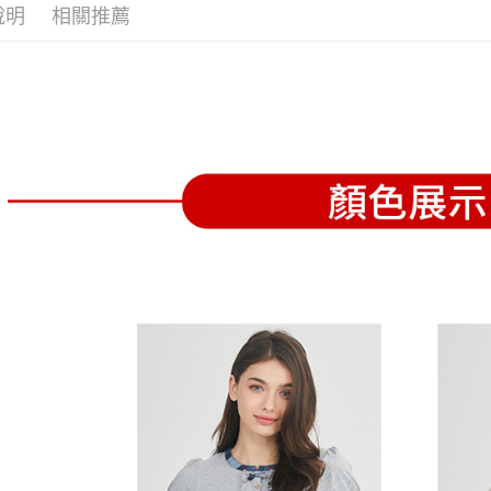
全家取貨
1.分期款
【「AFT
說明
相關推薦
醒簡訊。
免運費
１．於結帳
2.透過簡
付」結帳
帳／街口支
付款後全
２．訂單
３．收到繳
免運費
【注意事
／ATM／
1.本服務
※ 請注意
萊爾富取
用戶於交
絡購買商品
款買賣價
先享後付
免運費
2.基於同
※ 交易是
資料（包
是否繳費成
付款後萊
用，由本
付客戶支
免運費
3.完整用
【注意事
7-11取貨
１．透過由
交易，需
免運費
求債權轉
２．關於
付款後7-1
https://aft
免運費
３．未成
「AFTE
宅配
任。
４．使用「
免運費
即時審查
結果請求