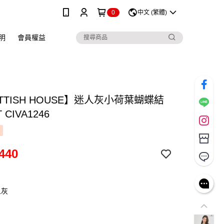
0
中文 (繁體)
明
會員權益
TTISH HOUSE】迷人灰小荷葉蝴蝶結
CIVA1246
440
人灰