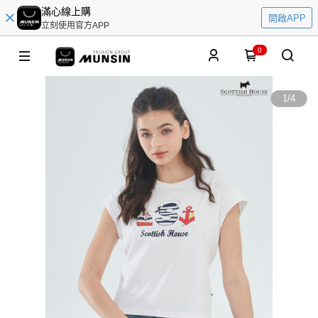
滿心線上購
開啟APP
立刻使用官方APP
0
1
/
4