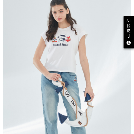
AI
找
尺
寸