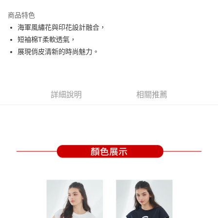
街口支付
商品特色
悠遊付
海軍風繡花與印花設計融合，
大哥付你分期
短袖棉T柔軟透氣，
相關說明
展現俏皮清新的時尚魅力。
【大哥付你分期使用說明】
AFTEE先享後付
1.本服務由台灣大哥大提供，台灣大哥大用戶可立即使用無須另外申請。
2.付款方式選擇「大哥付你分期」，訂單成立後會自動跳轉到大哥付的交易
相關說明
流程，驗證手機門號後，選擇欲分期的期數、繳款截止日，確認付款後即完
【關於「AFTEE先享後付」】
詳細說明
相關推薦
成交易。
ATM付款
AFTEE先享後付是「在收到商品之後才付款」的支付方式。 讓您購物簡單
3.實際核准額度、可分期數及費用金額請依後續交易確認頁面所載為準。
便利好安心！
4.訂單成立30分鐘內，如未前往確認交易或遇審核未通過，訂單將自動取
１．簡單：不需註冊會員、不需綁卡、不需儲值。
運送方式
消。如遇「轉專審核」未通過狀況，表示未達大哥付你分期系統評分，恕無
２．便利：只要手機號碼，簡訊認證，即可結帳。
法說明評估內容。
３．安心：先確認商品／服務後，再付款。
全家取貨付款
【繳款方式說明】
1.分期款項不併入電信帳單，「大哥付你分期」於每月結算日後寄送繳費提
每筆NT$80，滿NT$2,000(含以上)免運費
【「AFTEE先享後付」結帳流程】
醒簡訊。
１．於結帳方式選擇「AFTEE先享後付」後，將跳轉至「AFTEE先享後付」
2.透過簡訊連結打開帳單後，可選擇「超商條碼／台灣大直營門市／銀行轉
付款後全家取貨
結帳頁面，進行簡訊認證並確認金額後，即可完成結帳。
帳／街口支付／iPASS MONEY」等通路繳費。
２．訂單成立數日內，您將收到繳費通知簡訊。
每筆NT$80，滿NT$2,000(含以上)免運費
３．收到繳費通知簡訊後14天內，點擊此簡訊中的連結，可透過四大超商／
【注意事項】
ATM／網路銀行／等多元方式進行付款，方視為交易完成。
萊爾富取貨付款
1.本服務係由「台灣大哥大股份有限公司」（以下簡稱本公司）所提供，讓
※ 請注意：結帳手續完成當下不需立刻繳費，但若您需要取消訂單，請聯絡
用戶於交易時，得透過本服務購買商品或服務，並由商店將買賣／分期付款
每筆NT$80，滿NT$2,000(含以上)免運費
購買商品的店家。未經商家同意取消之訂單仍視為有效，需透過AFTEE先享