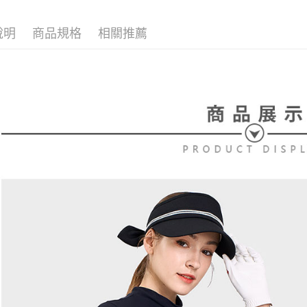
無法說明
３．安心
⛳️ le coq 
【繳款方
全家取貨
1.分期款
【「AFT
說明
商品規格
相關推薦
⛳️ le coq 
醒簡訊。
免運費
１．於結帳
2.透過簡
付」結帳
帳／街口支
付款後全
２．訂單
３．收到繳
免運費
【注意事
／ATM／
1.本服務
※ 請注意
萊爾富取
用戶於交
絡購買商品
款買賣價
先享後付
免運費
2.基於同
※ 交易是
資料（包
是否繳費成
付款後萊
用，由本
付客戶支
免運費
3.完整用
【注意事
7-11取貨
１．透過由
交易，需
免運費
求債權轉
２．關於
付款後7-1
https://aft
免運費
３．未成
「AFTE
宅配
任。
４．使用「
免運費