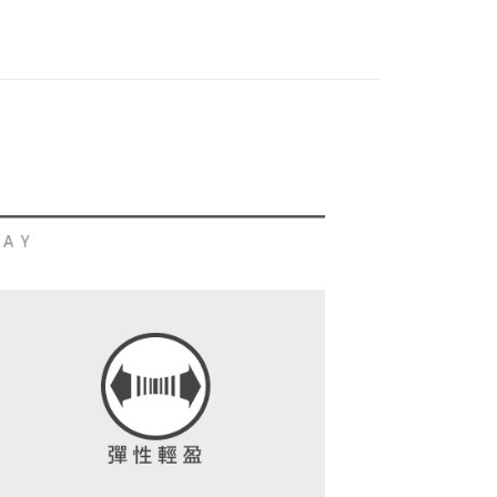
評估內容。
：先確認商品／服務後，再付款。
sportif GOLF
春夏服飾商品 5折起✨
女款
式說明】
付款
項不併入電信帳單，「大哥付你分期」於每月結算日後寄送繳費提
EE先享後付」結帳流程】
sportif GOLF
✈️ 韓版特輯
女款
方式選擇「AFTEE先享後付」後，將跳轉至「AFTEE先享後
訊連結打開帳單後，可選擇「超商條碼／台灣大直營門市／銀行轉
頁面，進行簡訊認證並確認金額後，即可完成結帳。
付／iPASS MONEY」等通路繳費。
家取貨
成立數日內，您將收到繳費通知簡訊。
費通知簡訊後14天內，點擊此簡訊中的連結，可透過四大超商
項】
網路銀行／等多元方式進行付款，方視為交易完成。
係由「台灣大哥大股份有限公司」（以下簡稱本公司）所提供，讓
：結帳手續完成當下不需立刻繳費，但若您需要取消訂單，請聯
貨付款
易時，得透過本服務購買商品或服務，並由商店將買賣／分期付
的店家。未經商家同意取消之訂單仍視為有效，需透過AFTEE
金債權讓與本公司後，依約使用本公司帳單繳交帳款。
繳納相關費用。
意付款使用「大哥付你分期」之契約關係目的，商店將以您的個人
否成功請以「AFTEE先享後付 」之結帳頁面顯示為準，若有關於
含姓名、電話或地址）提供予台灣大哥大進項蒐集、處理及利
功／繳費後需取消欲退款等相關疑問，請聯繫「AFTEE先享後
爾富取貨
公司與您本人進行分期帳單所需資料之確認、核對及更正。
援中心」
https://netprotections.freshdesk.com/support/home
戶服務條款，請詳閱以下連結：
https://oppay.tw/userRule
項】
付款
恩沛科技股份有限公司提供之「AFTEE先享後付」服務完成之
依本服務之必要範圍內提供個人資料，並將交易相關給付款項請
讓予恩沛科技股份有限公司。
個人資料處理事宜，請瀏覽以下網址：
1取貨
ee.tw/terms/#terms3
年的使用者請事先徵得法定代理人或監護人之同意方可使用
E先享後付」，若未經同意申辦者引起之損失，本公司不負相關責
AFTEE先享後付」時，將依據個別帳號之用戶狀況，依本公司