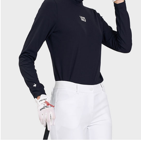
即時審查
結果請求
離島宅配
５．嚴禁
免運費
形，恩沛
動。