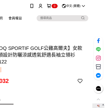
0
中文 (繁體)
明
會員權益
COQ SPORTIF GOLF公雞高爾夫】女款
領設計防曬涼感透氣舒適長袖立領衫
122
032
色