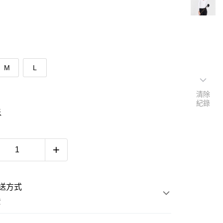
M
L
清除
紀錄
表
送方式
費