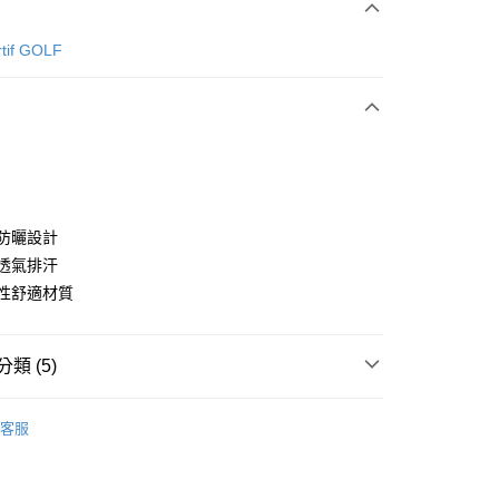
次付款
rtif GOLF
付款
領防曬設計
感透氣排汗
彈性舒適材質
分期
你分期使用說明】
享後付
類 (5)
由台灣大哥大提供，台灣大哥大用戶可立即使用無須另外申請。
式選擇「大哥付你分期」，訂單成立後會自動跳轉到大哥付的交易
證手機門號後，選擇欲分期的期數、繳款截止日，確認付款後即
sportif GOLF
女款 | 長袖POLO/立領衫
FTEE先享後付」】
。
客服
先享後付是「在收到商品之後才付款」的支付方式。 讓您購物簡單
准額度、可分期數及費用金額請依後續交易確認頁面所載為準。
上衣
長袖POLO/立領衫
心！
立30分鐘內，如未前往確認交易或遇審核未通過，訂單將自動取
：不需註冊會員、不需綁卡、不需儲值。
◼️ 高爾夫裝備
內搭衣/褲
「轉專審核」未通過狀況，表示未達大哥付你分期系統評分，恕
：只要手機號碼，簡訊認證，即可結帳。