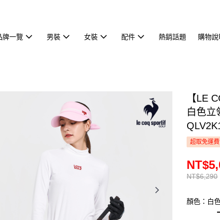
品牌一覽
男裝
女裝
配件
熱銷話題
購物說
【LE 
白色立
QLV2K
超取免運費
NT$5,
NT$6,290
顏色：白