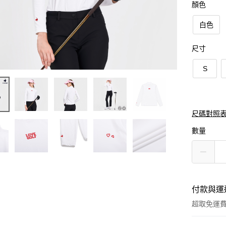
顏色
白色
尺寸
S
尺碼對照
數量
付款與運
超取免運