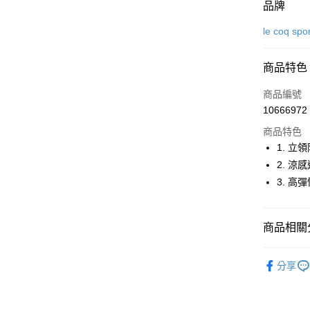
付款方式
品牌
信用卡一
le coq spo
超商取貨
商品特色
LINE Pay
商品編號
Apple Pay
10666972
商品特色
街口支付
1. 立
悠遊付
2. 涼
3. 高
大哥付你
相關說明
【大哥付
AFTEE先
商品相關分
1.本服務
2.付款方
相關說明
流程，驗
⛳️ le coq 
【關於「A
ATM付款
完成交易
分享
AFTEE
▶女裝
3.實際核
便利好安
4.訂單成
１．簡單
▶配件
消。如遇
２．便利
運送方式