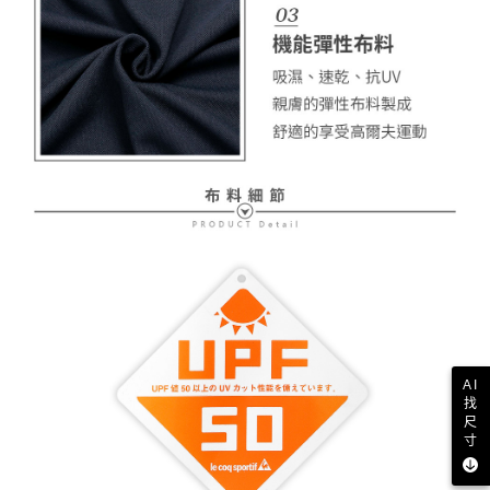
AI
找
尺
寸