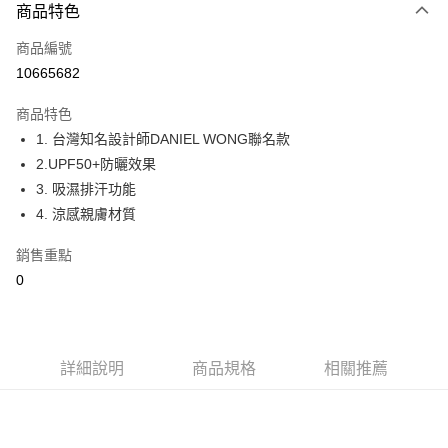
商品特色
LINE Pay
商品編號
Apple Pay
10665682
街口支付
商品特色
悠遊付
1. 台灣知名設計師DANIEL WONG聯名款
大哥付你分期
2.UPF50+防曬效果
相關說明
3. 吸濕排汗功能
【大哥付你分期使用說明】
4. 涼感親膚材質
AFTEE先享後付
1.本服務由台灣大哥大提供，台灣大哥大用戶可立即使用無須另外申請。
2.付款方式選擇「大哥付你分期」，訂單成立後會自動跳轉到大哥付的交易
相關說明
銷售重點
流程，驗證手機門號後，選擇欲分期的期數、繳款截止日，確認付款後即完
【關於「AFTEE先享後付」】
0
成交易。
ATM付款
AFTEE先享後付是「在收到商品之後才付款」的支付方式。 讓您購物簡單
3.實際核准額度、可分期數及費用金額請依後續交易確認頁面所載為準。
便利好安心！
4.訂單成立30分鐘內，如未前往確認交易或遇審核未通過，訂單將自動取
１．簡單：不需註冊會員、不需綁卡、不需儲值。
運送方式
消。如遇「轉專審核」未通過狀況，表示未達大哥付你分期系統評分，恕無
２．便利：只要手機號碼，簡訊認證，即可結帳。
法說明評估內容。
３．安心：先確認商品／服務後，再付款。
全家取貨付款
詳細說明
商品規格
相關推薦
【繳款方式說明】
1.分期款項不併入電信帳單，「大哥付你分期」於每月結算日後寄送繳費提
免運費
【「AFTEE先享後付」結帳流程】
醒簡訊。
１．於結帳方式選擇「AFTEE先享後付」後，將跳轉至「AFTEE先享後付」
2.透過簡訊連結打開帳單後，可選擇「超商條碼／台灣大直營門市／銀行轉
付款後全家取貨
結帳頁面，進行簡訊認證並確認金額後，即可完成結帳。
帳／街口支付／iPASS MONEY」等通路繳費。