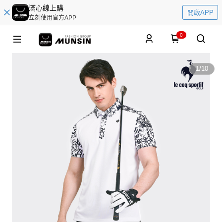
滿心線上購
開啟APP
立刻使用官方APP
0
1
/
10