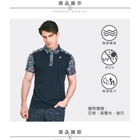
２．訂單成立數日內，您將收到繳費通知簡訊。
免運費
３．收到繳費通知簡訊後14天內，點擊此簡訊中的連結，可透過四大超商／
【注意事項】
ATM／網路銀行／等多元方式進行付款，方視為交易完成。
萊爾富取貨付款
1.本服務係由「台灣大哥大股份有限公司」（以下簡稱本公司）所提供，讓
※ 請注意：結帳手續完成當下不需立刻繳費，但若您需要取消訂單，請聯絡
用戶於交易時，得透過本服務購買商品或服務，並由商店將買賣／分期付款
免運費
購買商品的店家。未經商家同意取消之訂單仍視為有效，需透過AFTEE先享
買賣價金債權讓與本公司後，依約使用本公司帳單繳交帳款。
後付繳納相關費用。
2.基於同意付款使用「大哥付你分期」之契約關係目的，商店將以您的個人
付款後萊爾富取貨
※ 交易是否成功請以「AFTEE先享後付 」之結帳頁面顯示為準，若有關於
資料（包含姓名、電話或地址）提供予台灣大哥大進項蒐集、處理及利用，
是否繳費成功／繳費後需取消欲退款等相關疑問，請聯繫「AFTEE先享後付
免運費
由本公司與您本人進行分期帳單所需資料之確認、核對及更正。
客戶支援中心」
https://netprotections.freshdesk.com/support/home
3.完整用戶服務條款，請詳閱以下連結：
https://oppay.tw/userRule
7-11取貨付款
【注意事項】
１．透過由恩沛科技股份有限公司提供之「AFTEE先享後付」服務完成之交
免運費
易，需依本服務之必要範圍內提供個人資料，並將交易相關給付款項請求債
權轉讓予恩沛科技股份有限公司。
付款後7-11取貨
２．關於個人資料處理事宜，請瀏覽以下網址：
免運費
https://aftee.tw/terms/#terms3
３．未成年的使用者請事先徵得法定代理人或監護人之同意方可使用
宅配
「AFTEE先享後付」，若未經同意申辦者引起之損失，本公司不負相關責
任。
免運費
４．使用「AFTEE先享後付」時，將依據個別帳號之用戶狀況，依本公司即
時審查核予不同之上限額度；若仍有額度不足之情形，本公司將視審查結果
離島宅配
請求用戶進行身份認證。
免運費
５．嚴禁一人註冊多個帳號或使用他人資訊註冊。若發現惡意使用之情形，
恩沛科技股份有限公司將有權停止該用戶之使用額度並採取法律行動。