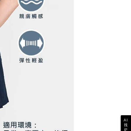
E先享後付」，若未經同意申辦者引起之損失，本公司不負相關責
AFTEE先享後付」時，將依據個別帳號之用戶狀況，依本公司
核予不同之上限額度；若仍有額度不足之情形，本公司將視審查
用戶進行身份認證。
一人註冊多個帳號或使用他人資訊註冊。若發現惡意使用之情
科技股份有限公司將有權停止該用戶之使用額度並採取法律行
AI
找
尺