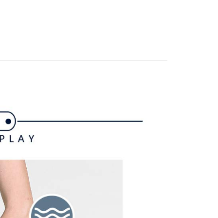
准額度、可分期數及費用金額請依後續交易確認頁面所載為準。
褲裝
短褲
心！
立30分鐘內，如未前往確認交易或遇審核未通過，訂單將自動取
：不需註冊會員、不需綁卡、不需儲值。
gwear
✨2025 春夏單品
「轉專審核」未通過狀況，表示未達大哥付你分期系統評分，恕
：只要手機號碼，簡訊認證，即可結帳。
評估內容。
：先確認商品／服務後，再付款。
gwear
🔥OUTLET特價商品專區5折起
春夏款式
式說明】
付款
項不併入電信帳單，「大哥付你分期」於每月結算日後寄送繳費提
EE先享後付」結帳流程】
方式選擇「AFTEE先享後付」後，將跳轉至「AFTEE先享後
選｜精選3折起
🌡️熱浪來襲：涼感❎機能❎專區
下著
訊連結打開帳單後，可選擇「超商條碼／台灣大直營門市／銀行轉
頁面，進行簡訊認證並確認金額後，即可完成結帳。
付／iPASS MONEY」等通路繳費。
家取貨
成立數日內，您將收到繳費通知簡訊。
費通知簡訊後14天內，點擊此簡訊中的連結，可透過四大超商
項】
網路銀行／等多元方式進行付款，方視為交易完成。
係由「台灣大哥大股份有限公司」（以下簡稱本公司）所提供，讓
：結帳手續完成當下不需立刻繳費，但若您需要取消訂單，請聯
貨付款
易時，得透過本服務購買商品或服務，並由商店將買賣／分期付
的店家。未經商家同意取消之訂單仍視為有效，需透過AFTEE
金債權讓與本公司後，依約使用本公司帳單繳交帳款。
繳納相關費用。
意付款使用「大哥付你分期」之契約關係目的，商店將以您的個人
否成功請以「AFTEE先享後付 」之結帳頁面顯示為準，若有關於
含姓名、電話或地址）提供予台灣大哥大進項蒐集、處理及利
功／繳費後需取消欲退款等相關疑問，請聯繫「AFTEE先享後
爾富取貨
公司與您本人進行分期帳單所需資料之確認、核對及更正。
援中心」
https://netprotections.freshdesk.com/support/home
戶服務條款，請詳閱以下連結：
https://oppay.tw/userRule
項】
付款
恩沛科技股份有限公司提供之「AFTEE先享後付」服務完成之
依本服務之必要範圍內提供個人資料，並將交易相關給付款項請
讓予恩沛科技股份有限公司。
個人資料處理事宜，請瀏覽以下網址：
1取貨
ee.tw/terms/#terms3
年的使用者請事先徵得法定代理人或監護人之同意方可使用