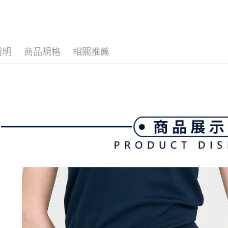
▶女裝
3.實際核
便利好安
4.訂單成
１．簡單
💎 Munsin
消。如遇
２．便利
運送方式
無法說明
３．安心
💎 Munsin
【繳款方
全家取貨
女款服飾
1.分期款
【「AFT
說明
商品規格
相關推薦
醒簡訊。
免運費
１．於結帳
📍本月精
2.透過簡
付」結帳
帳／街口支
付款後全
２．訂單
３．收到繳
免運費
【注意事
／ATM／
1.本服務
※ 請注意
萊爾富取
用戶於交
絡購買商品
款買賣價
先享後付
免運費
2.基於同
※ 交易是
資料（包
是否繳費成
付款後萊
用，由本
付客戶支
免運費
3.完整用
【注意事
7-11取貨
１．透過由
交易，需
免運費
求債權轉
２．關於
付款後7-1
https://aft
免運費
３．未成