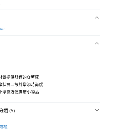
費
次付款
ear
付款
材質提供舒適的穿著感
傘狀褲口設計增添時尚感
小球袋方便攜帶小物品
分期
你分期使用說明】
享後付
類 (5)
由台灣大哥大提供，台灣大哥大用戶可立即使用無須另外申請。
式選擇「大哥付你分期」，訂單成立後會自動跳轉到大哥付的交易
證手機門號後，選擇欲分期的期數、繳款截止日，確認付款後即
gwear
女款 | 長褲/短褲
FTEE先享後付」】
。
客服
先享後付是「在收到商品之後才付款」的支付方式。 讓您購物簡單