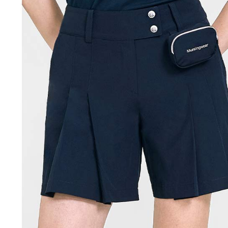
「AFTE
宅配
任。
４．使用「
免運費
即時審查
結果請求
離島宅配
５．嚴禁
免運費
形，恩沛
動。