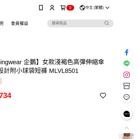
0
中文 (繁體)
明
會員權益
singwear 企鵝】女款淺褐色高彈伸縮傘
計附小球袋短褲 MLVL8501
734