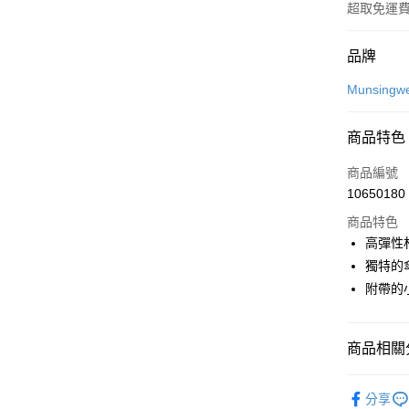
超取免運
付款方式
品牌
信用卡一
Munsingw
超商取貨
商品特色
LINE Pay
商品編號
Apple Pay
10650180
商品特色
街口支付
高彈性
悠遊付
獨特的
附帶的
大哥付你
相關說明
【大哥付
AFTEE先
商品相關分
1.本服務
2.付款方
相關說明
流程，驗
💎 Munsin
【關於「A
ATM付款
完成交易
分享
AFTEE