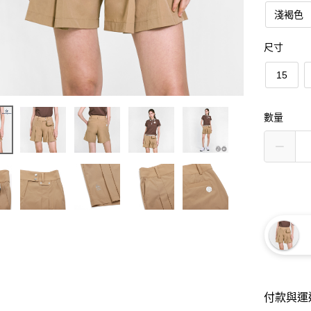
淺褐色
尺寸
15
數量
付款與運