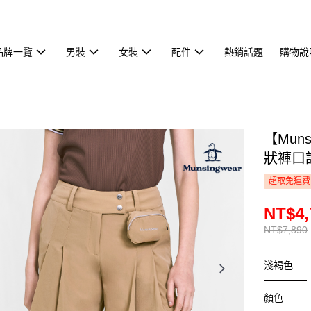
品牌一覽
男裝
女裝
配件
熱銷話題
購物說
【Mun
狀褲口設
超取免運費
NT$4,
NT$7,890
淺褐色
顏色