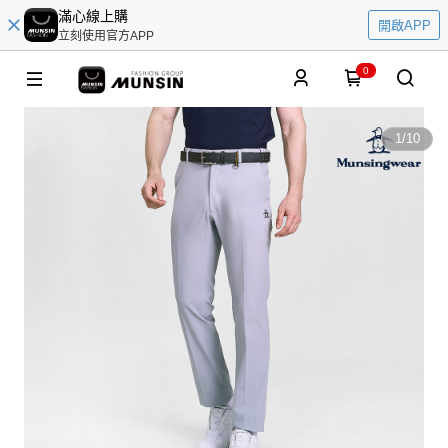
滿心線上購
開啟APP
立刻使用官方APP
0
1
/
10