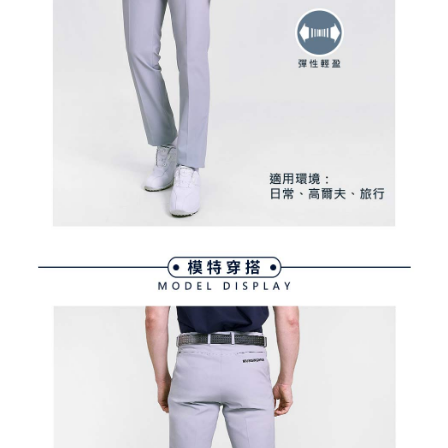
買賣價金債權讓與本公司後，依約使用本公司帳單繳交帳款。
後付繳納相關費用。
2.基於同意付款使用「大哥付你分期」之契約關係目的，商店將以您的個人
付款後萊爾富取貨
※ 交易是否成功請以「AFTEE先享後付 」之結帳頁面顯示為準，若有關於
資料（包含姓名、電話或地址）提供予台灣大哥大進項蒐集、處理及利用，
是否繳費成功／繳費後需取消欲退款等相關疑問，請聯繫「AFTEE先享後付
免運費
由本公司與您本人進行分期帳單所需資料之確認、核對及更正。
客戶支援中心」
https://netprotections.freshdesk.com/support/home
3.完整用戶服務條款，請詳閱以下連結：
https://oppay.tw/userRule
7-11取貨付款
【注意事項】
１．透過由恩沛科技股份有限公司提供之「AFTEE先享後付」服務完成之交
免運費
易，需依本服務之必要範圍內提供個人資料，並將交易相關給付款項請求債
權轉讓予恩沛科技股份有限公司。
付款後7-11取貨
２．關於個人資料處理事宜，請瀏覽以下網址：
免運費
https://aftee.tw/terms/#terms3
３．未成年的使用者請事先徵得法定代理人或監護人之同意方可使用
宅配
「AFTEE先享後付」，若未經同意申辦者引起之損失，本公司不負相關責
任。
免運費
４．使用「AFTEE先享後付」時，將依據個別帳號之用戶狀況，依本公司即
時審查核予不同之上限額度；若仍有額度不足之情形，本公司將視審查結果
離島宅配
請求用戶進行身份認證。
免運費
５．嚴禁一人註冊多個帳號或使用他人資訊註冊。若發現惡意使用之情形，
恩沛科技股份有限公司將有權停止該用戶之使用額度並採取法律行動。