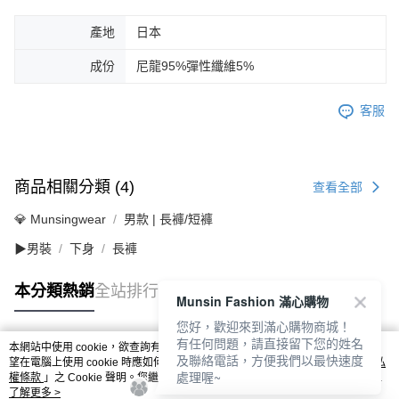
產地
日本
成份
尼龍95%彈性纖維5%
客服
商品相關分類 (4)
查看全部
💎 Munsingwear
男款 | 長褲/短褲
▶男裝
下身
長褲
本分類熱銷
全站排行
Munsin Fashion 滿心購物
您好，歡迎來到滿心購物商城！
有任何問題，請直接留下您的姓名
本網站中使用 cookie，欲查詢有關本網站使用 cookie 方式之詳情，及若您不希
及聯絡電話，方便我們以最快速度
熱門標籤
望在電腦上使用 cookie 時應如何變更電腦的 cookie 設定，請參閱本網站「
隱私
處理喔~
權條款
」之 Cookie 聲明。您繼續使用本網站即表示您同意本公司得按本網站使
用條款之 Cookie 聲明使用 cookie。
了解更多 >