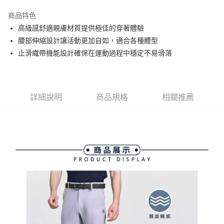
街口支付
商品特色
悠遊付
高級感舒適親膚材質提供極佳的穿著體驗
大哥付你分期
腰部伸縮設計讓活動更加自如，適合各種體型
相關說明
止滑織帶機能設計確保在運動過程中穩定不易滑落
【大哥付你分期使用說明】
AFTEE先享後付
1.本服務由台灣大哥大提供，台灣大哥大用戶可立即使用無須另外申請。
2.付款方式選擇「大哥付你分期」，訂單成立後會自動跳轉到大哥付的交易
相關說明
流程，驗證手機門號後，選擇欲分期的期數、繳款截止日，確認付款後即完
【關於「AFTEE先享後付」】
詳細說明
商品規格
相關推薦
成交易。
ATM付款
AFTEE先享後付是「在收到商品之後才付款」的支付方式。 讓您購物簡單
3.實際核准額度、可分期數及費用金額請依後續交易確認頁面所載為準。
便利好安心！
4.訂單成立30分鐘內，如未前往確認交易或遇審核未通過，訂單將自動取
１．簡單：不需註冊會員、不需綁卡、不需儲值。
運送方式
消。如遇「轉專審核」未通過狀況，表示未達大哥付你分期系統評分，恕無
２．便利：只要手機號碼，簡訊認證，即可結帳。
法說明評估內容。
３．安心：先確認商品／服務後，再付款。
全家取貨付款
【繳款方式說明】
1.分期款項不併入電信帳單，「大哥付你分期」於每月結算日後寄送繳費提
免運費
【「AFTEE先享後付」結帳流程】
醒簡訊。
１．於結帳方式選擇「AFTEE先享後付」後，將跳轉至「AFTEE先享後付」
2.透過簡訊連結打開帳單後，可選擇「超商條碼／台灣大直營門市／銀行轉
付款後全家取貨
結帳頁面，進行簡訊認證並確認金額後，即可完成結帳。
帳／街口支付／iPASS MONEY」等通路繳費。
２．訂單成立數日內，您將收到繳費通知簡訊。
免運費
３．收到繳費通知簡訊後14天內，點擊此簡訊中的連結，可透過四大超商／
【注意事項】
ATM／網路銀行／等多元方式進行付款，方視為交易完成。
萊爾富取貨付款
1.本服務係由「台灣大哥大股份有限公司」（以下簡稱本公司）所提供，讓
※ 請注意：結帳手續完成當下不需立刻繳費，但若您需要取消訂單，請聯絡
用戶於交易時，得透過本服務購買商品或服務，並由商店將買賣／分期付款
免運費
購買商品的店家。未經商家同意取消之訂單仍視為有效，需透過AFTEE先享