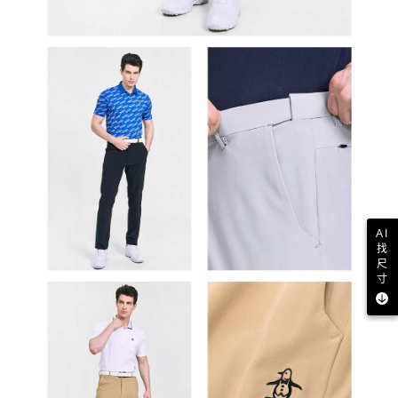
AI
找
尺
寸