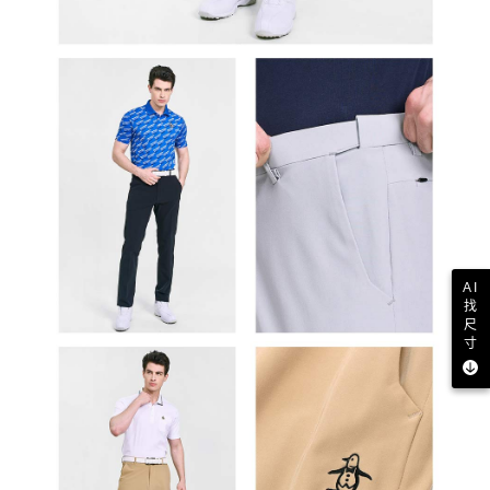
AI
找
尺
寸