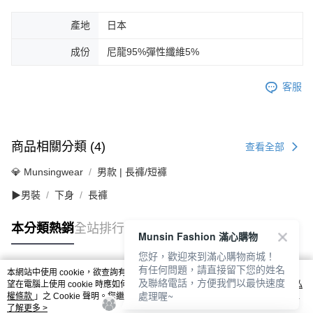
產地
日本
成份
尼龍95%彈性纖維5%
客服
商品相關分類 (4)
查看全部
💎 Munsingwear
男款 | 長褲/短褲
▶男裝
下身
長褲
本分類熱銷
全站排行
Munsin Fashion 滿心購物
您好，歡迎來到滿心購物商城！
有任何問題，請直接留下您的姓名
本網站中使用 cookie，欲查詢有關本網站使用 cookie 方式之詳情，及若您不希
及聯絡電話，方便我們以最快速度
熱門標籤
望在電腦上使用 cookie 時應如何變更電腦的 cookie 設定，請參閱本網站「
隱私
處理喔~
權條款
」之 Cookie 聲明。您繼續使用本網站即表示您同意本公司得按本網站使
用條款之 Cookie 聲明使用 cookie。
了解更多 >