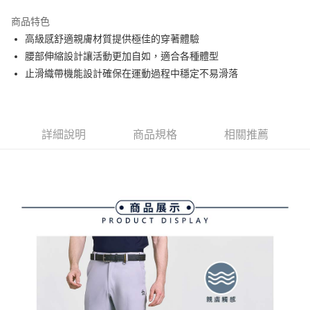
街口支付
商品特色
悠遊付
高級感舒適親膚材質提供極佳的穿著體驗
大哥付你分期
腰部伸縮設計讓活動更加自如，適合各種體型
相關說明
止滑織帶機能設計確保在運動過程中穩定不易滑落
【大哥付你分期使用說明】
AFTEE先享後付
1.本服務由台灣大哥大提供，台灣大哥大用戶可立即使用無須另外申請。
2.付款方式選擇「大哥付你分期」，訂單成立後會自動跳轉到大哥付的交易
相關說明
流程，驗證手機門號後，選擇欲分期的期數、繳款截止日，確認付款後即完
【關於「AFTEE先享後付」】
詳細說明
商品規格
相關推薦
成交易。
ATM付款
AFTEE先享後付是「在收到商品之後才付款」的支付方式。 讓您購物簡單
3.實際核准額度、可分期數及費用金額請依後續交易確認頁面所載為準。
便利好安心！
4.訂單成立30分鐘內，如未前往確認交易或遇審核未通過，訂單將自動取
１．簡單：不需註冊會員、不需綁卡、不需儲值。
運送方式
消。如遇「轉專審核」未通過狀況，表示未達大哥付你分期系統評分，恕無
２．便利：只要手機號碼，簡訊認證，即可結帳。
法說明評估內容。
３．安心：先確認商品／服務後，再付款。
全家取貨付款
【繳款方式說明】
1.分期款項不併入電信帳單，「大哥付你分期」於每月結算日後寄送繳費提
免運費
【「AFTEE先享後付」結帳流程】
醒簡訊。
１．於結帳方式選擇「AFTEE先享後付」後，將跳轉至「AFTEE先享後付」
2.透過簡訊連結打開帳單後，可選擇「超商條碼／台灣大直營門市／銀行轉
付款後全家取貨
結帳頁面，進行簡訊認證並確認金額後，即可完成結帳。
帳／街口支付／iPASS MONEY」等通路繳費。
２．訂單成立數日內，您將收到繳費通知簡訊。
免運費
３．收到繳費通知簡訊後14天內，點擊此簡訊中的連結，可透過四大超商／
【注意事項】
ATM／網路銀行／等多元方式進行付款，方視為交易完成。
萊爾富取貨付款
1.本服務係由「台灣大哥大股份有限公司」（以下簡稱本公司）所提供，讓
※ 請注意：結帳手續完成當下不需立刻繳費，但若您需要取消訂單，請聯絡
用戶於交易時，得透過本服務購買商品或服務，並由商店將買賣／分期付款
免運費
購買商品的店家。未經商家同意取消之訂單仍視為有效，需透過AFTEE先享