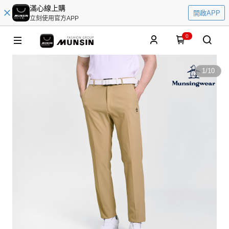
滿心線上購
開啟APP
立刻使用官方APP
0
1
/
10