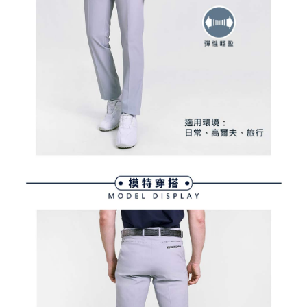
買賣價金債權讓與本公司後，依約使用本公司帳單繳交帳款。
後付繳納相關費用。
2.基於同意付款使用「大哥付你分期」之契約關係目的，商店將以您的個人
付款後萊爾富取貨
※ 交易是否成功請以「AFTEE先享後付 」之結帳頁面顯示為準，若有關於
資料（包含姓名、電話或地址）提供予台灣大哥大進項蒐集、處理及利用，
是否繳費成功／繳費後需取消欲退款等相關疑問，請聯繫「AFTEE先享後付
免運費
由本公司與您本人進行分期帳單所需資料之確認、核對及更正。
客戶支援中心」
https://netprotections.freshdesk.com/support/home
3.完整用戶服務條款，請詳閱以下連結：
https://oppay.tw/userRule
7-11取貨付款
【注意事項】
１．透過由恩沛科技股份有限公司提供之「AFTEE先享後付」服務完成之交
免運費
易，需依本服務之必要範圍內提供個人資料，並將交易相關給付款項請求債
權轉讓予恩沛科技股份有限公司。
付款後7-11取貨
２．關於個人資料處理事宜，請瀏覽以下網址：
免運費
https://aftee.tw/terms/#terms3
３．未成年的使用者請事先徵得法定代理人或監護人之同意方可使用
宅配
「AFTEE先享後付」，若未經同意申辦者引起之損失，本公司不負相關責
任。
免運費
４．使用「AFTEE先享後付」時，將依據個別帳號之用戶狀況，依本公司即
時審查核予不同之上限額度；若仍有額度不足之情形，本公司將視審查結果
離島宅配
請求用戶進行身份認證。
免運費
５．嚴禁一人註冊多個帳號或使用他人資訊註冊。若發現惡意使用之情形，
恩沛科技股份有限公司將有權停止該用戶之使用額度並採取法律行動。