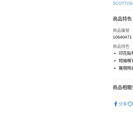
信用卡一
SCOTTIS
超商取貨
商品特色
LINE Pay
商品編號
Apple Pay
10640471
商品特色
街口支付
印花貼
悠遊付
短袖棉
展現時
大哥付你
相關說明
【大哥付
AFTEE先
商品相關分
1.本服務
2.付款方
相關說明
流程，驗
🎀 SCOTT
【關於「A
ATM付款
完成交易
分享
AFTEE
▶女裝
3.實際核
便利好安
4.訂單成
１．簡單
🎀 SCOTT
消。如遇
２．便利
運送方式
無法說明
３．安心
【繳款方