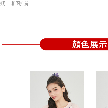
全家取貨
1.分期款
【「AFT
說明
相關推薦
醒簡訊。
免運費
１．於結帳
2.透過簡
付」結帳
帳／街口支
付款後全
２．訂單
３．收到繳
免運費
【注意事
／ATM／
1.本服務
※ 請注意
萊爾富取
用戶於交
絡購買商品
款買賣價
先享後付
免運費
2.基於同
※ 交易是
資料（包
是否繳費成
付款後萊
用，由本
付客戶支
免運費
3.完整用
【注意事
7-11取貨
１．透過由
交易，需
免運費
求債權轉
２．關於
付款後7-1
https://aft
免運費
３．未成
「AFTE
宅配
任。
４．使用「
免運費
即時審查
結果請求