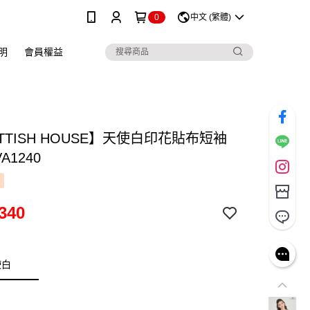
0
中文 (繁體)
明
會員權益
TTISH HOUSE】天使白印花貼布短袖
VA1240
340
使白