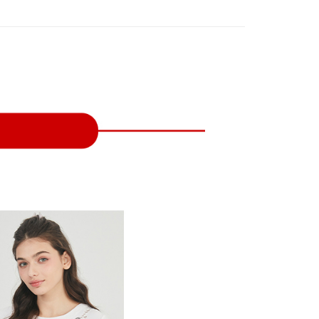
付款
項不併入電信帳單，「大哥付你分期」於每月結算日後寄送繳費提
EE先享後付」結帳流程】
方式選擇「AFTEE先享後付」後，將跳轉至「AFTEE先享後
訊連結打開帳單後，可選擇「超商條碼／台灣大直營門市／銀行轉
頁面，進行簡訊認證並確認金額後，即可完成結帳。
付／iPASS MONEY」等通路繳費。
家取貨
成立數日內，您將收到繳費通知簡訊。
費通知簡訊後14天內，點擊此簡訊中的連結，可透過四大超商
項】
網路銀行／等多元方式進行付款，方視為交易完成。
係由「台灣大哥大股份有限公司」（以下簡稱本公司）所提供，讓
：結帳手續完成當下不需立刻繳費，但若您需要取消訂單，請聯
貨付款
易時，得透過本服務購買商品或服務，並由商店將買賣／分期付
的店家。未經商家同意取消之訂單仍視為有效，需透過AFTEE
金債權讓與本公司後，依約使用本公司帳單繳交帳款。
繳納相關費用。
意付款使用「大哥付你分期」之契約關係目的，商店將以您的個人
否成功請以「AFTEE先享後付 」之結帳頁面顯示為準，若有關於
含姓名、電話或地址）提供予台灣大哥大進項蒐集、處理及利
功／繳費後需取消欲退款等相關疑問，請聯繫「AFTEE先享後
爾富取貨
公司與您本人進行分期帳單所需資料之確認、核對及更正。
援中心」
https://netprotections.freshdesk.com/support/home
戶服務條款，請詳閱以下連結：
https://oppay.tw/userRule
項】
付款
恩沛科技股份有限公司提供之「AFTEE先享後付」服務完成之
依本服務之必要範圍內提供個人資料，並將交易相關給付款項請
讓予恩沛科技股份有限公司。
個人資料處理事宜，請瀏覽以下網址：
1取貨
ee.tw/terms/#terms3
年的使用者請事先徵得法定代理人或監護人之同意方可使用
E先享後付」，若未經同意申辦者引起之損失，本公司不負相關責
AFTEE先享後付」時，將依據個別帳號之用戶狀況，依本公司
核予不同之上限額度；若仍有額度不足之情形，本公司將視審查
用戶進行身份認證。