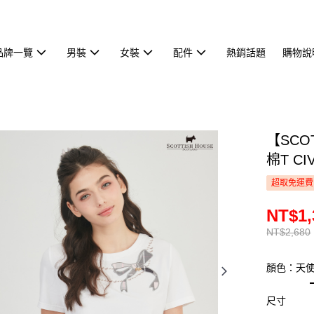
品牌一覽
男裝
女裝
配件
熱銷話題
購物說
【SCO
棉T CI
超取免運費
NT$1,
NT$2,680
顏色：天
尺寸