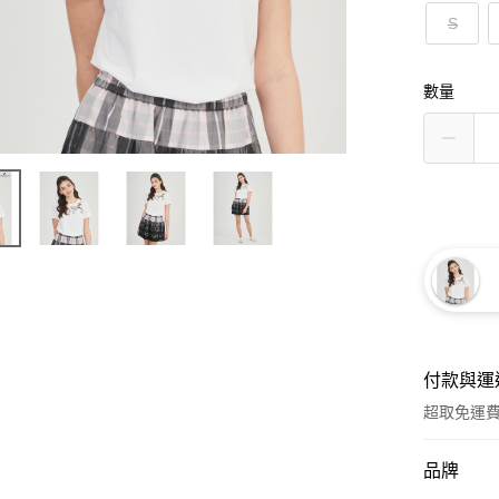
S
數量
付款與運
超取免運
付款方式
品牌