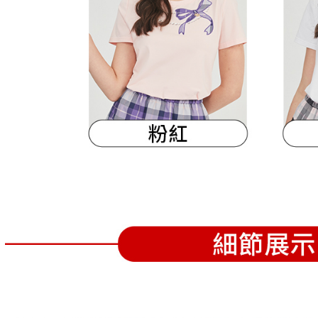
離島宅配
５．嚴禁
免運費
形，恩沛
動。