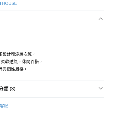
次付款
H HOUSE
付款
布設計增添層次感，
T柔軟透氣，休閒百搭，
尚與個性風格。
分期
你分期使用說明】
享後付
類 (3)
由台灣大哥大提供，台灣大哥大用戶可立即使用無須另外申請。
式選擇「大哥付你分期」，訂單成立後會自動跳轉到大哥付的交易
證手機門號後，選擇欲分期的期數、繳款截止日，確認付款後即
ISH HOUSE
上衣｜T恤
FTEE先享後付」】
。
客服
先享後付是「在收到商品之後才付款」的支付方式。 讓您購物簡單
准額度、可分期數及費用金額請依後續交易確認頁面所載為準。
上衣
短袖T恤
心！
立30分鐘內，如未前往確認交易或遇審核未通過，訂單將自動取
：不需註冊會員、不需綁卡、不需儲值。
ISH HOUSE
🌞 25春夏單品
「轉專審核」未通過狀況，表示未達大哥付你分期系統評分，恕
：只要手機號碼，簡訊認證，即可結帳。
評估內容。
：先確認商品／服務後，再付款。
式說明】