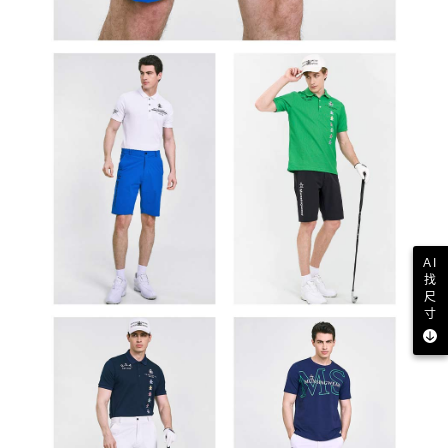
AI
找
尺
寸