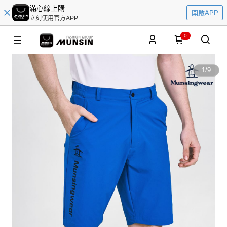
滿心線上購
開啟APP
立刻使用官方APP
0
1
/
9