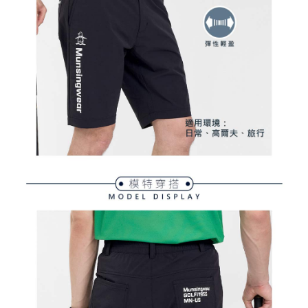
買賣價金債權讓與本公司後，依約使用本公司帳單繳交帳款。
後付繳納相關費用。
2.基於同意付款使用「大哥付你分期」之契約關係目的，商店將以您的個人
付款後萊爾富取貨
※ 交易是否成功請以「AFTEE先享後付 」之結帳頁面顯示為準，若有關於
資料（包含姓名、電話或地址）提供予台灣大哥大進項蒐集、處理及利用，
是否繳費成功／繳費後需取消欲退款等相關疑問，請聯繫「AFTEE先享後付
免運費
由本公司與您本人進行分期帳單所需資料之確認、核對及更正。
客戶支援中心」
https://netprotections.freshdesk.com/support/home
3.完整用戶服務條款，請詳閱以下連結：
https://oppay.tw/userRule
7-11取貨付款
【注意事項】
１．透過由恩沛科技股份有限公司提供之「AFTEE先享後付」服務完成之交
免運費
易，需依本服務之必要範圍內提供個人資料，並將交易相關給付款項請求債
權轉讓予恩沛科技股份有限公司。
付款後7-11取貨
２．關於個人資料處理事宜，請瀏覽以下網址：
免運費
https://aftee.tw/terms/#terms3
３．未成年的使用者請事先徵得法定代理人或監護人之同意方可使用
宅配
「AFTEE先享後付」，若未經同意申辦者引起之損失，本公司不負相關責
任。
免運費
４．使用「AFTEE先享後付」時，將依據個別帳號之用戶狀況，依本公司即
時審查核予不同之上限額度；若仍有額度不足之情形，本公司將視審查結果
離島宅配
請求用戶進行身份認證。
免運費
５．嚴禁一人註冊多個帳號或使用他人資訊註冊。若發現惡意使用之情形，
恩沛科技股份有限公司將有權停止該用戶之使用額度並採取法律行動。