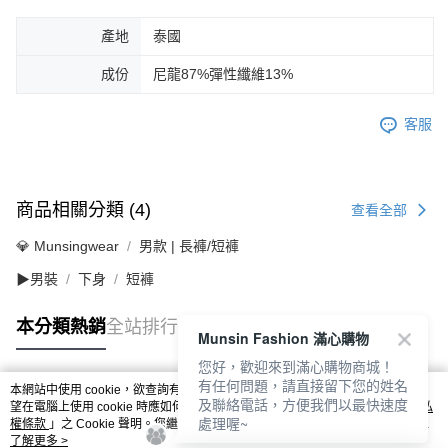
產地
泰國
成份
尼龍87%彈性纖維13%
客服
商品相關分類 (4)
查看全部
💎 Munsingwear
男款 | 長褲/短褲
▶男裝
下身
短褲
本分類熱銷
全站排行
Munsin Fashion 滿心購物
您好，歡迎來到滿心購物商城！
有任何問題，請直接留下您的姓名
本網站中使用 cookie，欲查詢有關本網站使用 cookie 方式之詳情，及若您不希
及聯絡電話，方便我們以最快速度
熱門標籤
望在電腦上使用 cookie 時應如何變更電腦的 cookie 設定，請參閱本網站「
隱私
處理喔~
權條款
」之 Cookie 聲明。您繼續使用本網站即表示您同意本公司得按本網站使
用條款之 Cookie 聲明使用 cookie。
了解更多 >