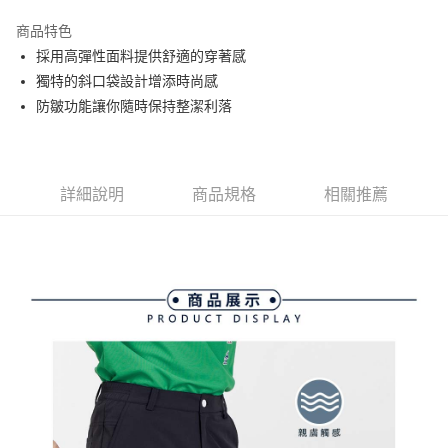
街口支付
商品特色
悠遊付
採用高彈性面料提供舒適的穿著感
大哥付你分期
獨特的斜口袋設計增添時尚感
相關說明
防皺功能讓你隨時保持整潔利落
【大哥付你分期使用說明】
AFTEE先享後付
1.本服務由台灣大哥大提供，台灣大哥大用戶可立即使用無須另外申請。
2.付款方式選擇「大哥付你分期」，訂單成立後會自動跳轉到大哥付的交易
相關說明
流程，驗證手機門號後，選擇欲分期的期數、繳款截止日，確認付款後即完
【關於「AFTEE先享後付」】
詳細說明
商品規格
相關推薦
成交易。
ATM付款
AFTEE先享後付是「在收到商品之後才付款」的支付方式。 讓您購物簡單
3.實際核准額度、可分期數及費用金額請依後續交易確認頁面所載為準。
便利好安心！
4.訂單成立30分鐘內，如未前往確認交易或遇審核未通過，訂單將自動取
１．簡單：不需註冊會員、不需綁卡、不需儲值。
運送方式
消。如遇「轉專審核」未通過狀況，表示未達大哥付你分期系統評分，恕無
２．便利：只要手機號碼，簡訊認證，即可結帳。
法說明評估內容。
３．安心：先確認商品／服務後，再付款。
全家取貨付款
【繳款方式說明】
1.分期款項不併入電信帳單，「大哥付你分期」於每月結算日後寄送繳費提
免運費
【「AFTEE先享後付」結帳流程】
醒簡訊。
１．於結帳方式選擇「AFTEE先享後付」後，將跳轉至「AFTEE先享後付」
2.透過簡訊連結打開帳單後，可選擇「超商條碼／台灣大直營門市／銀行轉
付款後全家取貨
結帳頁面，進行簡訊認證並確認金額後，即可完成結帳。
帳／街口支付／iPASS MONEY」等通路繳費。
２．訂單成立數日內，您將收到繳費通知簡訊。
免運費
３．收到繳費通知簡訊後14天內，點擊此簡訊中的連結，可透過四大超商／
【注意事項】
ATM／網路銀行／等多元方式進行付款，方視為交易完成。
萊爾富取貨付款
1.本服務係由「台灣大哥大股份有限公司」（以下簡稱本公司）所提供，讓
※ 請注意：結帳手續完成當下不需立刻繳費，但若您需要取消訂單，請聯絡
用戶於交易時，得透過本服務購買商品或服務，並由商店將買賣／分期付款
免運費
購買商品的店家。未經商家同意取消之訂單仍視為有效，需透過AFTEE先享