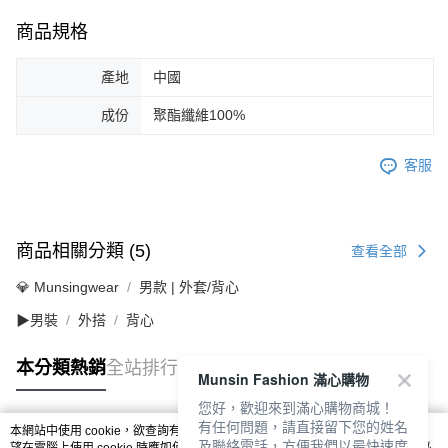
商品規格
產地
中國
成份
聚酯纖維100%
客服
商品相關分類 (5)
查看全部
💎 Munsingwear
男款 | 外套/背心
▶男裝
外搭
背心
本分類熱銷
全站排行
Munsin Fashion 滿心購物
您好，歡迎來到滿心購物商城！
有任何問題，請直接留下您的姓名
本網站中使用 cookie，欲查詢有關本網站使用 cookie 方式之詳情，及若您不希
及聯絡電話，方便我們以最快速度
熱門標籤