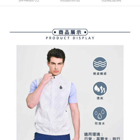
ATM付款
AFTEE先享後付是「在收到商品之後才付款」的支付方式。 讓您購物簡單
3.實際核准額度、可分期數及費用金額請依後續交易確認頁面所載為準。
便利好安心！
4.訂單成立30分鐘內，如未前往確認交易或遇審核未通過，訂單將自動取
１．簡單：不需註冊會員、不需綁卡、不需儲值。
運送方式
消。如遇「轉專審核」未通過狀況，表示未達大哥付你分期系統評分，恕無
２．便利：只要手機號碼，簡訊認證，即可結帳。
法說明評估內容。
３．安心：先確認商品／服務後，再付款。
全家取貨付款
【繳款方式說明】
1.分期款項不併入電信帳單，「大哥付你分期」於每月結算日後寄送繳費提
免運費
【「AFTEE先享後付」結帳流程】
醒簡訊。
１．於結帳方式選擇「AFTEE先享後付」後，將跳轉至「AFTEE先享後付」
2.透過簡訊連結打開帳單後，可選擇「超商條碼／台灣大直營門市／銀行轉
付款後全家取貨
結帳頁面，進行簡訊認證並確認金額後，即可完成結帳。
帳／街口支付／iPASS MONEY」等通路繳費。
２．訂單成立數日內，您將收到繳費通知簡訊。
免運費
３．收到繳費通知簡訊後14天內，點擊此簡訊中的連結，可透過四大超商／
【注意事項】
ATM／網路銀行／等多元方式進行付款，方視為交易完成。
萊爾富取貨付款
1.本服務係由「台灣大哥大股份有限公司」（以下簡稱本公司）所提供，讓
※ 請注意：結帳手續完成當下不需立刻繳費，但若您需要取消訂單，請聯絡
用戶於交易時，得透過本服務購買商品或服務，並由商店將買賣／分期付款
免運費
購買商品的店家。未經商家同意取消之訂單仍視為有效，需透過AFTEE先享
買賣價金債權讓與本公司後，依約使用本公司帳單繳交帳款。
後付繳納相關費用。
2.基於同意付款使用「大哥付你分期」之契約關係目的，商店將以您的個人
付款後萊爾富取貨
※ 交易是否成功請以「AFTEE先享後付 」之結帳頁面顯示為準，若有關於
資料（包含姓名、電話或地址）提供予台灣大哥大進項蒐集、處理及利用，
是否繳費成功／繳費後需取消欲退款等相關疑問，請聯繫「AFTEE先享後付
免運費
由本公司與您本人進行分期帳單所需資料之確認、核對及更正。
客戶支援中心」
https://netprotections.freshdesk.com/support/home
3.完整用戶服務條款，請詳閱以下連結：
https://oppay.tw/userRule
7-11取貨付款
【注意事項】
１．透過由恩沛科技股份有限公司提供之「AFTEE先享後付」服務完成之交
免運費
易，需依本服務之必要範圍內提供個人資料，並將交易相關給付款項請求債
權轉讓予恩沛科技股份有限公司。
付款後7-11取貨
２．關於個人資料處理事宜，請瀏覽以下網址：
免運費
https://aftee.tw/terms/#terms3