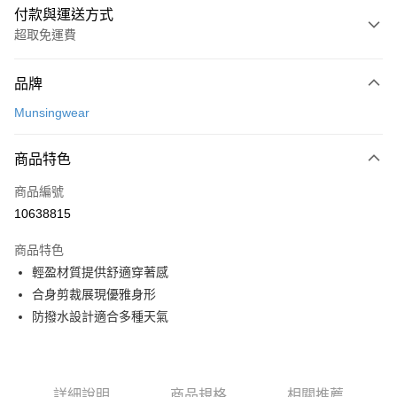
付款與運送方式
超取免運費
付款方式
品牌
信用卡一次付款
Munsingwear
超商取貨付款
商品特色
LINE Pay
商品編號
Apple Pay
10638815
街口支付
商品特色
悠遊付
輕盈材質提供舒適穿著感
大哥付你分期
合身剪裁展現優雅身形
相關說明
防撥水設計適合多種天氣
【大哥付你分期使用說明】
AFTEE先享後付
1.本服務由台灣大哥大提供，台灣大哥大用戶可立即使用無須另外申請。
2.付款方式選擇「大哥付你分期」，訂單成立後會自動跳轉到大哥付的交易
相關說明
流程，驗證手機門號後，選擇欲分期的期數、繳款截止日，確認付款後即完
【關於「AFTEE先享後付」】
詳細說明
商品規格
相關推薦
成交易。