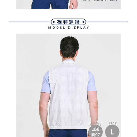
３．未成年的使用者請事先徵得法定代理人或監護人之同意方可使用
宅配
「AFTEE先享後付」，若未經同意申辦者引起之損失，本公司不負相關責
任。
免運費
４．使用「AFTEE先享後付」時，將依據個別帳號之用戶狀況，依本公司即
時審查核予不同之上限額度；若仍有額度不足之情形，本公司將視審查結果
離島宅配
請求用戶進行身份認證。
免運費
５．嚴禁一人註冊多個帳號或使用他人資訊註冊。若發現惡意使用之情形，
恩沛科技股份有限公司將有權停止該用戶之使用額度並採取法律行動。