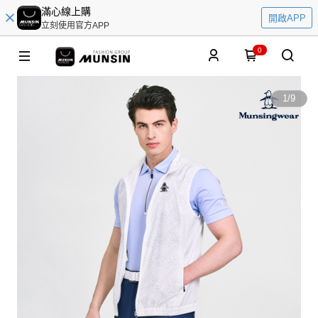
滿心線上購
開啟APP
立刻使用官方APP
0
1
/
9