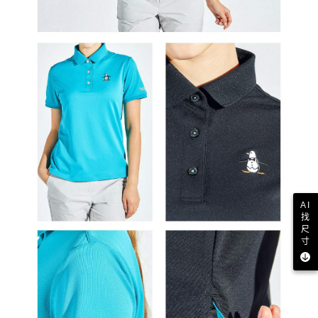
AI
找
尺
寸