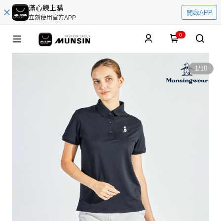
滿心線上購
開啟APP
立刻使用官方APP
0
1
/
10