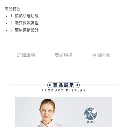
街口支付
商品特色
悠遊付
1. 遮熱防曬功能
大哥付你分期
2. 吸汗速乾彈性
相關說明
3. 簡約運動設計
【大哥付你分期使用說明】
AFTEE先享後付
1.本服務由台灣大哥大提供，台灣大哥大用戶可立即使用無須另外申請。
2.付款方式選擇「大哥付你分期」，訂單成立後會自動跳轉到大哥付的交易
相關說明
流程，驗證手機門號後，選擇欲分期的期數、繳款截止日，確認付款後即完
【關於「AFTEE先享後付」】
詳細說明
商品規格
相關推薦
成交易。
ATM付款
AFTEE先享後付是「在收到商品之後才付款」的支付方式。 讓您購物簡單
3.實際核准額度、可分期數及費用金額請依後續交易確認頁面所載為準。
便利好安心！
4.訂單成立30分鐘內，如未前往確認交易或遇審核未通過，訂單將自動取
１．簡單：不需註冊會員、不需綁卡、不需儲值。
運送方式
消。如遇「轉專審核」未通過狀況，表示未達大哥付你分期系統評分，恕無
２．便利：只要手機號碼，簡訊認證，即可結帳。
法說明評估內容。
３．安心：先確認商品／服務後，再付款。
全家取貨付款
【繳款方式說明】
1.分期款項不併入電信帳單，「大哥付你分期」於每月結算日後寄送繳費提
免運費
【「AFTEE先享後付」結帳流程】
醒簡訊。
１．於結帳方式選擇「AFTEE先享後付」後，將跳轉至「AFTEE先享後付」
2.透過簡訊連結打開帳單後，可選擇「超商條碼／台灣大直營門市／銀行轉
付款後全家取貨
結帳頁面，進行簡訊認證並確認金額後，即可完成結帳。
帳／街口支付／iPASS MONEY」等通路繳費。
２．訂單成立數日內，您將收到繳費通知簡訊。
免運費
３．收到繳費通知簡訊後14天內，點擊此簡訊中的連結，可透過四大超商／
【注意事項】
ATM／網路銀行／等多元方式進行付款，方視為交易完成。
萊爾富取貨付款
1.本服務係由「台灣大哥大股份有限公司」（以下簡稱本公司）所提供，讓
※ 請注意：結帳手續完成當下不需立刻繳費，但若您需要取消訂單，請聯絡
用戶於交易時，得透過本服務購買商品或服務，並由商店將買賣／分期付款
免運費
購買商品的店家。未經商家同意取消之訂單仍視為有效，需透過AFTEE先享