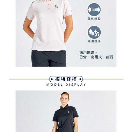
買賣價金債權讓與本公司後，依約使用本公司帳單繳交帳款。
後付繳納相關費用。
2.基於同意付款使用「大哥付你分期」之契約關係目的，商店將以您的個人
付款後萊爾富取貨
※ 交易是否成功請以「AFTEE先享後付 」之結帳頁面顯示為準，若有關於
資料（包含姓名、電話或地址）提供予台灣大哥大進項蒐集、處理及利用，
是否繳費成功／繳費後需取消欲退款等相關疑問，請聯繫「AFTEE先享後付
免運費
由本公司與您本人進行分期帳單所需資料之確認、核對及更正。
客戶支援中心」
https://netprotections.freshdesk.com/support/home
3.完整用戶服務條款，請詳閱以下連結：
https://oppay.tw/userRule
7-11取貨付款
【注意事項】
１．透過由恩沛科技股份有限公司提供之「AFTEE先享後付」服務完成之交
免運費
易，需依本服務之必要範圍內提供個人資料，並將交易相關給付款項請求債
權轉讓予恩沛科技股份有限公司。
付款後7-11取貨
２．關於個人資料處理事宜，請瀏覽以下網址：
免運費
https://aftee.tw/terms/#terms3
３．未成年的使用者請事先徵得法定代理人或監護人之同意方可使用
宅配
「AFTEE先享後付」，若未經同意申辦者引起之損失，本公司不負相關責
任。
免運費
４．使用「AFTEE先享後付」時，將依據個別帳號之用戶狀況，依本公司即
時審查核予不同之上限額度；若仍有額度不足之情形，本公司將視審查結果
離島宅配
請求用戶進行身份認證。
免運費
５．嚴禁一人註冊多個帳號或使用他人資訊註冊。若發現惡意使用之情形，
恩沛科技股份有限公司將有權停止該用戶之使用額度並採取法律行動。