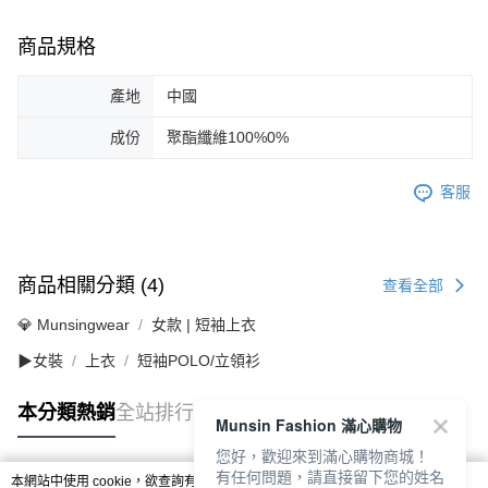
商品規格
產地
中國
成份
聚酯纖維100%0%
客服
商品相關分類 (4)
查看全部
💎 Munsingwear
女款 | 短袖上衣
▶女裝
上衣
短袖POLO/立領衫
本分類熱銷
全站排行
Munsin Fashion 滿心購物
您好，歡迎來到滿心購物商城！
有任何問題，請直接留下您的姓名
本網站中使用 cookie，欲查詢有關本網站使用 cookie 方式之詳情，及若您不希