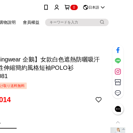
0
日本語
購物說明
會員權益
singwear 企鵝】女款白色遮熱防曬吸汗
性伸縮簡約風格短袖POLO衫
081
け取り送料無料
014
色