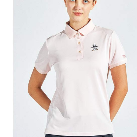
2.決済金額
送料無料
人情報（
3.現在、
処理およ
宅配
報の確認
三、利用規
3. 完全
プロテクシ
送料無料
ださい：
ht
します。
文者の氏
離島宅配
これに限ら
送料無料
されます。
AFTEE
明』をご
AFTEE
なります。
延滞納金
後見人の同
個人情報
を行使し
cs_tw@netp
を、必要な
AFTEE
意いただ