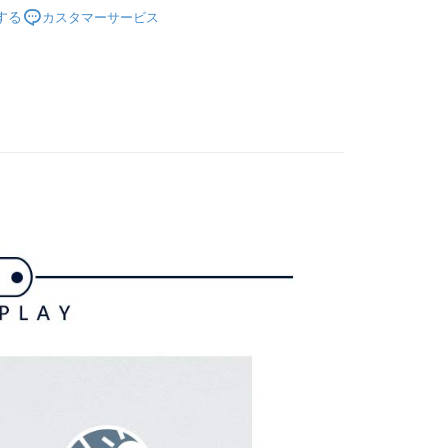
gwear
女款 | 短袖上衣
 Pay Later の取引プロセスに移行し、携帯番号を確認後、分割
い方法でAFTEE代金後払いを選択すると、携帯電話認証ウィン
する
カスタマーサービス
数や支払い期限を選択し、支払いを確認すると取引が完了しま
上衣
短袖POLO/立領衫
示されます。
で認証してお支払い手続を進めてください。
gwear
✨2025 春夏單品
の承認額、分割回数および費用については、後続の取引確認ペー
るときのお支払いは不要です。商品はご指定の住所に配送されま
とします。
gwear
🔥OUTLET特價商品專區5折起
春夏款式
成立後30分以内に確認取引を行わない場合や審査が通過しない場
が完了すると、携帯に支払い通知のSMSが届きます。アプリ会
付款
は自動的にキャンセルされます。「転専審査」に未通過の状況
、AFTEE アプリプッシュ通知が届きます。
た場合は、システムの評価基準に達していないことを意味し、
け取り時のお支払いは不要です。商品を確かめてから、SMSま
についての説明はいたしかねます。
の通知に従って、4大コンビニ、またはATM/オンラインバンキ
家取貨
支払いください。
方法の説明】
限は最短で 14 日以内ですので、ご注意ください。AFTEE ア
いの金額は電信請求書に統合されず、「OP Pay Later」は毎月
ンロードして AFTEE 会員になるとお支払い期限を最長 45 日
貨付款
に支払いリマインダーのSMSを送信します。
延長できます。
Sのリンクを通じて請求書を開いた後、「コンビニバーコード／台
舗／銀行振込／街口支払い／iPASS MONEY」などのチャネル
は、ショップが請求した期日と、AFTEEで延長できる日数を
を選択できます。
爾富取貨
されます。AFTEEで注文すると、商品を受け取るまで支払い
長できますが、商品を期限内に受け取れない場合があります
項】
約商品や商品到着日が比較的遅い商品）。そのため、商品到着
ービスは「台湾大哥大株式会社」（以下「当社」といいます）に
わらず、AFTEEで指定された期限内にお支払いください。
付款
供され、ユーザーが取引時に本サービスを通じて商品やサービ
できるようにし、店舗が売買／分割払い売買の債権を当社に譲
い限度額
、契約に基づいて当社の請求書で帳款を支払うことになりま
AFTEEを ご利用の際に、認証結果及び当社の審査の結果に基づ
額が設定されます。
1取貨
 Pay Later」を利用する契約関係の目的から、店舗はあなたの個