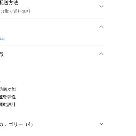
配送方法
受け取り送料無料
方法
カード1回払い
ear
店頭代金引換
徴
徴
熱防曬功能
t
汗速乾彈性
約運動設計
ter
 Later 使用説明】
代金後払い
ービスは台湾大哥大によって提供され、台湾大哥大のユーザーは
カテゴリー（4）
請なしで即時に利用可能です。
方法で「OP Pay Later」を選択すると、注文が成立した後に自
TEE代金後払いについて