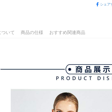
💎 Munsin
ATM払い
動的に OP
1.お支払
シェア
払いの回
▶女裝
ドウが表
す。
2.SMS
💎 Munsin
3. 実際
3.注文す
配送方法
ジを基準
す。
💎 Munsin
4. 注文
4.ご注文
全家取貨
女款服飾
合、注文
員の場合は
について
商品の仕様
おすすめ関連商品
が発生し
送料無料
5.商品受
評価内容
たはアプリ
付款後全
ングでお
送料無料
【支払い
代金納付期
1. 分割払
プリをダウ
萊爾富取
の締め日後
以内まで
2. SM
送料無料
湾大直営店
お支払期限
で支払い
付款後萊
もとに計算
期限を延
送料無料
【注意事
（例：予
1. 本サ
の有無に関
7-11取貨
よって提
スを購入
二、支払
送料無料
渡した後
1.初回 
す。
き、限度
付款後7-1
2. 「OP