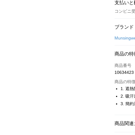
支払いと
コンビニ
お支払い
ブランド
クレジット
Munsingw
コンビニ
商品の特
LINE Pay
商品番号
Apple Pay
10634423
JKOPAY
商品の特
1. 遮
Easy Walle
2. 吸
3. 簡
OP Pay La
説明
【OP Pay
AFTEE
1. 本サ
商品関連
追加の申
説明
2. 支払い
一、 AF