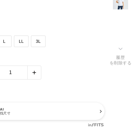
L
LL
3L
履歴
を削除する
AI
找尺寸