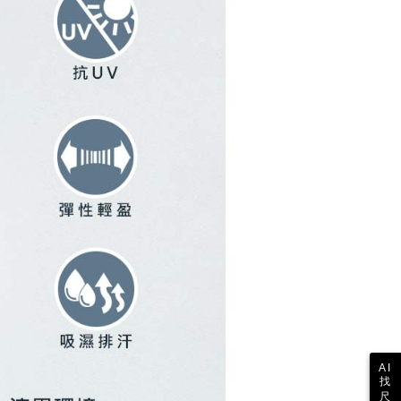
は最低NT$20です。
名前、電話または住所を含む）を台湾大哥大に提供し、収集、
台湾の会員のみご利用いただけます。
び利用するために、当社があなた本人と分割請求書に必要な情
、照合および修正を行います。
約「AFTEE代金後払い」（以下当サービスという）はネット
なユーザーサービス規約については、以下のリンクを参照してく
ョンズ（以下 AFTEE という）が提供し、AFTEEが代金を徴収
tps://oppay.tw/userRule
当サービスご利用の際に提供しなければならない個人情報（注
名、電話番号、受取人の氏名、電話番号、受取人住所を含むが
ない）は、AFTEEに渡され当サービスで必要な範囲内で利用
AFTEEの個人情報の収集、処理、利用について、詳細は
公式ホームページの『個人情報の収集、処理及び利用に関する声
参照ください（
https://aftee.tw/privacypolicy/
）。
の初回ご利用の際に、審査を通過すれば、最高額がNT$10,000に
支払い期限を過ぎた場合、その金額に基づいて年利20%の遅
が加算されます。未成年の利用者は、事前に法定代理人または
意を得ればAFTEEをご利用いただけます。
の処理、利用について疑問がある、または関連する法律の権利
たい場合は、ネットプロテクションズ
rotections.co.jp
にご連絡ください。上記に示した個人情報
購入注文書とあわせてAFTEEにご提供いただく、または
にあなたの個人情報の収集、処理、利用を許可することににご同
けない場合は、当サービスを選択しないでください。
AI
找
尺