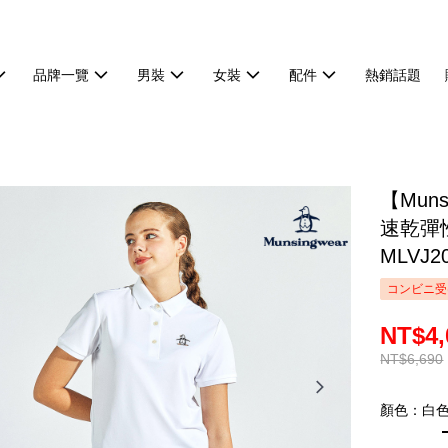
品牌一覽
男裝
女裝
配件
熱銷話題
【Mun
速乾彈
MLVJ2
コンビニ受
NT$4,
NT$6,690
顏色：白