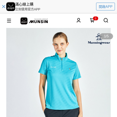
滿心線上購
開啟APP
立刻使用官方APP
0
1
/
5