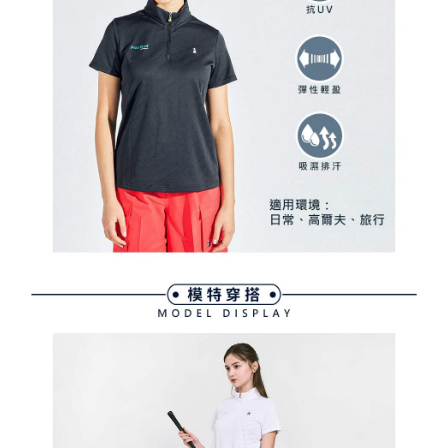
用戶於交易時，得透過本服務購買商品或服務，並由商店將買賣／分期付款
免運費
購買商品的店家。未經商家同意取消之訂單仍視為有效，需透過AFTEE先享
買賣價金債權讓與本公司後，依約使用本公司帳單繳交帳款。
後付繳納相關費用。
2.基於同意付款使用「大哥付你分期」之契約關係目的，商店將以您的個人
付款後萊爾富取貨
※ 交易是否成功請以「AFTEE先享後付 」之結帳頁面顯示為準，若有關於
資料（包含姓名、電話或地址）提供予台灣大哥大進項蒐集、處理及利用，
是否繳費成功／繳費後需取消欲退款等相關疑問，請聯繫「AFTEE先享後付
免運費
由本公司與您本人進行分期帳單所需資料之確認、核對及更正。
客戶支援中心」
https://netprotections.freshdesk.com/support/home
3.完整用戶服務條款，請詳閱以下連結：
https://oppay.tw/userRule
7-11取貨付款
【注意事項】
１．透過由恩沛科技股份有限公司提供之「AFTEE先享後付」服務完成之交
免運費
易，需依本服務之必要範圍內提供個人資料，並將交易相關給付款項請求債
權轉讓予恩沛科技股份有限公司。
付款後7-11取貨
２．關於個人資料處理事宜，請瀏覽以下網址：
免運費
https://aftee.tw/terms/#terms3
３．未成年的使用者請事先徵得法定代理人或監護人之同意方可使用
宅配
「AFTEE先享後付」，若未經同意申辦者引起之損失，本公司不負相關責
任。
免運費
４．使用「AFTEE先享後付」時，將依據個別帳號之用戶狀況，依本公司即
時審查核予不同之上限額度；若仍有額度不足之情形，本公司將視審查結果
離島宅配
請求用戶進行身份認證。
免運費
５．嚴禁一人註冊多個帳號或使用他人資訊註冊。若發現惡意使用之情形，
恩沛科技股份有限公司將有權停止該用戶之使用額度並採取法律行動。