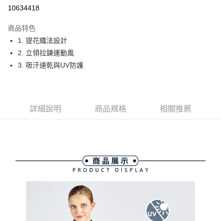
10634418
街口支付
商品特色
悠遊付
1. 提花織法設計
大哥付你分期
2. 立領拉鍊運動風
相關說明
3. 吸汗速乾與UV防護
【大哥付你分期使用說明】
AFTEE先享後付
1.本服務由台灣大哥大提供，台灣大哥大用戶可立即使用無須另外申請。
2.付款方式選擇「大哥付你分期」，訂單成立後會自動跳轉到大哥付的交易
相關說明
流程，驗證手機門號後，選擇欲分期的期數、繳款截止日，確認付款後即完
【關於「AFTEE先享後付」】
詳細說明
商品規格
相關推薦
成交易。
ATM付款
AFTEE先享後付是「在收到商品之後才付款」的支付方式。 讓您購物簡單
3.實際核准額度、可分期數及費用金額請依後續交易確認頁面所載為準。
便利好安心！
4.訂單成立30分鐘內，如未前往確認交易或遇審核未通過，訂單將自動取
１．簡單：不需註冊會員、不需綁卡、不需儲值。
運送方式
消。如遇「轉專審核」未通過狀況，表示未達大哥付你分期系統評分，恕無
２．便利：只要手機號碼，簡訊認證，即可結帳。
法說明評估內容。
３．安心：先確認商品／服務後，再付款。
全家取貨付款
【繳款方式說明】
1.分期款項不併入電信帳單，「大哥付你分期」於每月結算日後寄送繳費提
免運費
【「AFTEE先享後付」結帳流程】
醒簡訊。
１．於結帳方式選擇「AFTEE先享後付」後，將跳轉至「AFTEE先享後付」
2.透過簡訊連結打開帳單後，可選擇「超商條碼／台灣大直營門市／銀行轉
付款後全家取貨
結帳頁面，進行簡訊認證並確認金額後，即可完成結帳。
帳／街口支付／iPASS MONEY」等通路繳費。
２．訂單成立數日內，您將收到繳費通知簡訊。
免運費
３．收到繳費通知簡訊後14天內，點擊此簡訊中的連結，可透過四大超商／
【注意事項】
ATM／網路銀行／等多元方式進行付款，方視為交易完成。
萊爾富取貨付款
1.本服務係由「台灣大哥大股份有限公司」（以下簡稱本公司）所提供，讓
※ 請注意：結帳手續完成當下不需立刻繳費，但若您需要取消訂單，請聯絡