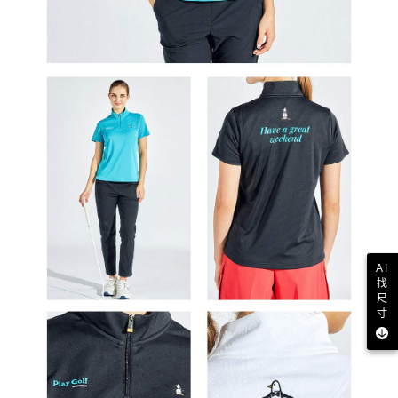
AI
找
尺
寸