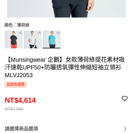
顏色：薄荷綠
【Munsingwear 企鵝】女款薄荷綠提花素材吸
汗速乾UPF50+防曬透氣彈性伸縮短袖立領衫
MLVJ2053
超取免運費
NT$4,614
NT$7,690
請選擇商品選項