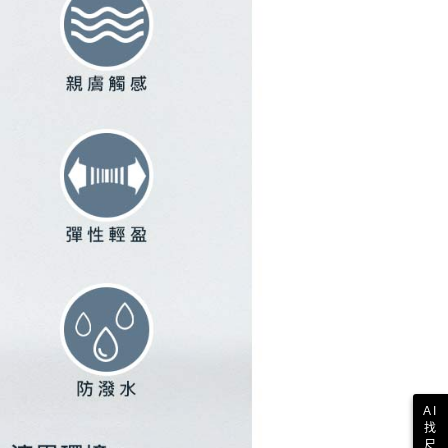
ee.tw/terms/#terms3
年的使用者請事先徵得法定代理人或監護人之同意方可使用
E先享後付」，若未經同意申辦者引起之損失，本公司不負相關責
AFTEE先享後付」時，將依據個別帳號之用戶狀況，依本公司
核予不同之上限額度；若仍有額度不足之情形，本公司將視審查
用戶進行身份認證。
一人註冊多個帳號或使用他人資訊註冊。若發現惡意使用之情
科技股份有限公司將有權停止該用戶之使用額度並採取法律行
AI
找
尺