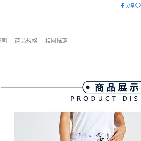
💎 Munsin
【關於「A
ATM付款
完成交易
分享
AFTEE
▶女裝
3.實際核
便利好安
4.訂單成
１．簡單
💎 Munsin
消。如遇
２．便利
運送方式
無法說明
３．安心
💎 Munsin
【繳款方
全家取貨
女款服飾
1.分期款
【「AFT
說明
商品規格
相關推薦
醒簡訊。
免運費
１．於結帳
2.透過簡
付」結帳
帳／街口支
付款後全
２．訂單
３．收到繳
免運費
【注意事
／ATM／
1.本服務
※ 請注意
萊爾富取
用戶於交
絡購買商品
款買賣價
先享後付
免運費
2.基於同
※ 交易是
資料（包
是否繳費成
付款後萊
用，由本
付客戶支
免運費
3.完整用
【注意事
7-11取貨
１．透過由
交易，需
免運費
求債權轉
２．關於
付款後7-1