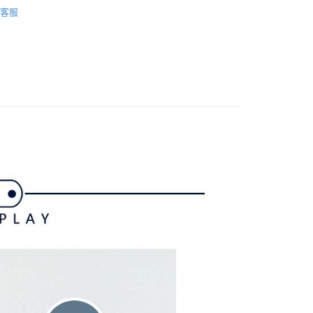
gwear
女款 | 裙裝
FTEE先享後付」】
。
客服
先享後付是「在收到商品之後才付款」的支付方式。 讓您購物簡單
准額度、可分期數及費用金額請依後續交易確認頁面所載為準。
裙裝
短裙
心！
立30分鐘內，如未前往確認交易或遇審核未通過，訂單將自動取
：不需註冊會員、不需綁卡、不需儲值。
gwear
✨2025 春夏單品
「轉專審核」未通過狀況，表示未達大哥付你分期系統評分，恕
：只要手機號碼，簡訊認證，即可結帳。
評估內容。
：先確認商品／服務後，再付款。
gwear
🔥OUTLET特價商品專區5折起
春夏款式
式說明】
付款
項不併入電信帳單，「大哥付你分期」於每月結算日後寄送繳費提
EE先享後付」結帳流程】
方式選擇「AFTEE先享後付」後，將跳轉至「AFTEE先享後
訊連結打開帳單後，可選擇「超商條碼／台灣大直營門市／銀行轉
頁面，進行簡訊認證並確認金額後，即可完成結帳。
付／iPASS MONEY」等通路繳費。
家取貨
成立數日內，您將收到繳費通知簡訊。
費通知簡訊後14天內，點擊此簡訊中的連結，可透過四大超商
項】
網路銀行／等多元方式進行付款，方視為交易完成。
係由「台灣大哥大股份有限公司」（以下簡稱本公司）所提供，讓
：結帳手續完成當下不需立刻繳費，但若您需要取消訂單，請聯
貨付款
易時，得透過本服務購買商品或服務，並由商店將買賣／分期付
的店家。未經商家同意取消之訂單仍視為有效，需透過AFTEE
金債權讓與本公司後，依約使用本公司帳單繳交帳款。
繳納相關費用。
意付款使用「大哥付你分期」之契約關係目的，商店將以您的個人
否成功請以「AFTEE先享後付 」之結帳頁面顯示為準，若有關於
含姓名、電話或地址）提供予台灣大哥大進項蒐集、處理及利
功／繳費後需取消欲退款等相關疑問，請聯繫「AFTEE先享後
爾富取貨
公司與您本人進行分期帳單所需資料之確認、核對及更正。
援中心」
https://netprotections.freshdesk.com/support/home
戶服務條款，請詳閱以下連結：
https://oppay.tw/userRule
項】
付款
恩沛科技股份有限公司提供之「AFTEE先享後付」服務完成之
依本服務之必要範圍內提供個人資料，並將交易相關給付款項請
讓予恩沛科技股份有限公司。
個人資料處理事宜，請瀏覽以下網址：
1取貨