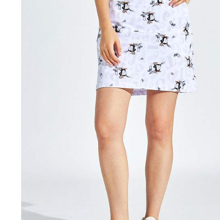
https://aft
免運費
３．未成
「AFTE
宅配
任。
４．使用「
免運費
即時審查
結果請求
離島宅配
５．嚴禁
免運費
形，恩沛
動。