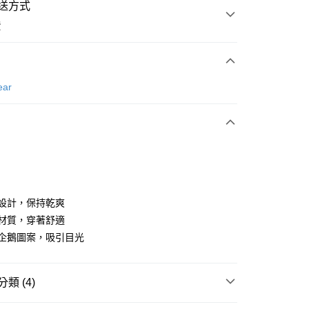
送方式
費
次付款
ear
付款
水設計，保持乾爽
性材質，穿著舒適
可愛企鵝圖案，吸引目光
分期
你分期使用說明】
享後付
類 (4)
由台灣大哥大提供，台灣大哥大用戶可立即使用無須另外申請。
式選擇「大哥付你分期」，訂單成立後會自動跳轉到大哥付的交易
證手機門號後，選擇欲分期的期數、繳款截止日，確認付款後即