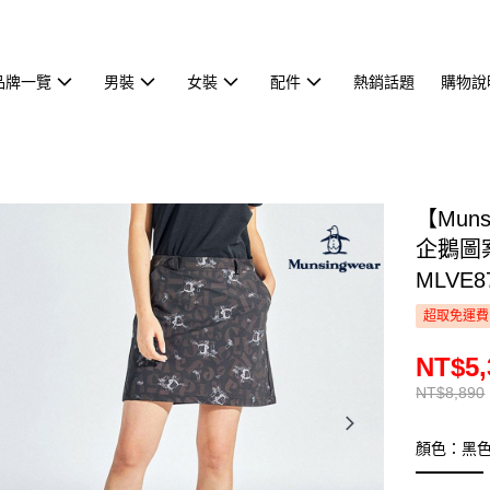
品牌一覽
男裝
女裝
配件
熱銷話題
購物說
【Mun
企鵝圖
MLVE8
超取免運費
NT$5,
NT$8,890
顏色：黑