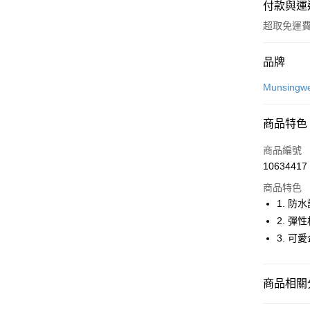
付款與運
超取免運
付款方式
品牌
信用卡一
Munsingw
超商取貨
商品特色
LINE Pay
商品編號
Apple Pay
10634417
商品特色
街口支付
1. 防
悠遊付
2. 彈
3. 
大哥付你
相關說明
【大哥付
AFTEE先
商品相關分
1.本服務
2.付款方
相關說明
流程，驗