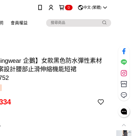
0
中文 (繁體)
明
會員權益
singwear 企鵝】女款黑色防水彈性素材
案設計腰部止滑伸縮機能短裙
752
334
色