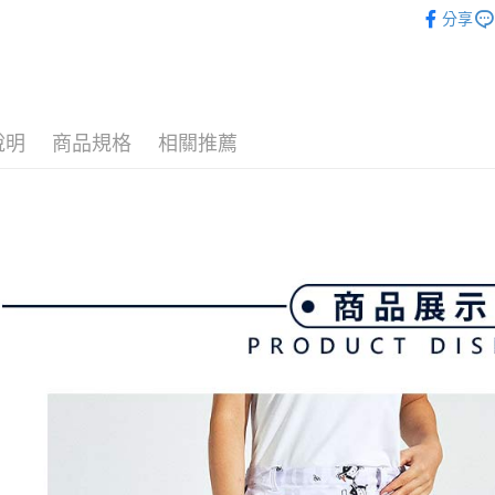
💎 Munsin
【關於「A
ATM付款
完成交易
分享
AFTEE
▶女裝
3.實際核
便利好安
4.訂單成
１．簡單
💎 Munsin
消。如遇
２．便利
運送方式
無法說明
３．安心
💎 Munsin
【繳款方
全家取貨
女款服飾
1.分期款
【「AFT
說明
商品規格
相關推薦
醒簡訊。
免運費
１．於結帳
2.透過簡
付」結帳
帳／街口支
付款後全
２．訂單
３．收到繳
免運費
【注意事
／ATM／
1.本服務
※ 請注意
萊爾富取
用戶於交
絡購買商品
款買賣價
先享後付
免運費
2.基於同
※ 交易是
資料（包
是否繳費成
付款後萊
用，由本
付客戶支
免運費
3.完整用
【注意事
7-11取貨
１．透過由
交易，需
免運費
求債權轉
２．關於
付款後7-1