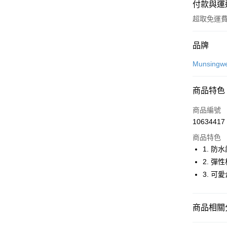
付款與運
超取免運
付款方式
品牌
信用卡一
Munsingw
超商取貨
商品特色
LINE Pay
商品編號
Apple Pay
10634417
商品特色
街口支付
1. 防
悠遊付
2. 彈
3. 
大哥付你
相關說明
【大哥付
AFTEE先
商品相關分
1.本服務
2.付款方
相關說明
流程，驗