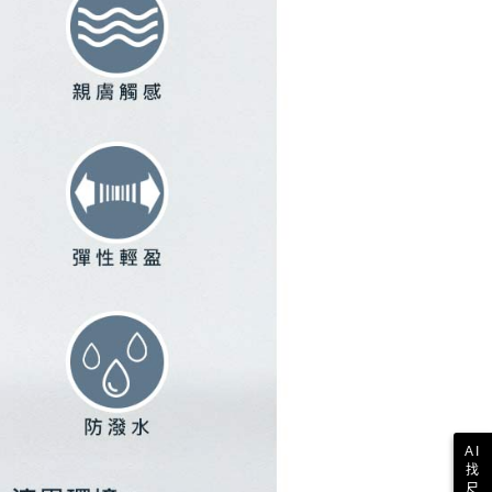
ee.tw/terms/#terms3
年的使用者請事先徵得法定代理人或監護人之同意方可使用
E先享後付」，若未經同意申辦者引起之損失，本公司不負相關責
AFTEE先享後付」時，將依據個別帳號之用戶狀況，依本公司
核予不同之上限額度；若仍有額度不足之情形，本公司將視審查
用戶進行身份認證。
一人註冊多個帳號或使用他人資訊註冊。若發現惡意使用之情
科技股份有限公司將有權停止該用戶之使用額度並採取法律行
AI
找
尺