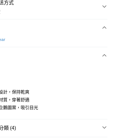
送方式
費
次付款
ear
付款
水設計，保持乾爽
性材質，穿著舒適
可愛企鵝圖案，吸引目光
分期
你分期使用說明】
享後付
類 (4)
由台灣大哥大提供，台灣大哥大用戶可立即使用無須另外申請。
式選擇「大哥付你分期」，訂單成立後會自動跳轉到大哥付的交易
證手機門號後，選擇欲分期的期數、繳款截止日，確認付款後即