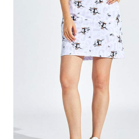
https://aft
免運費
３．未成
「AFTE
宅配
任。
４．使用「
免運費
即時審查
結果請求
離島宅配
５．嚴禁
免運費
形，恩沛
動。