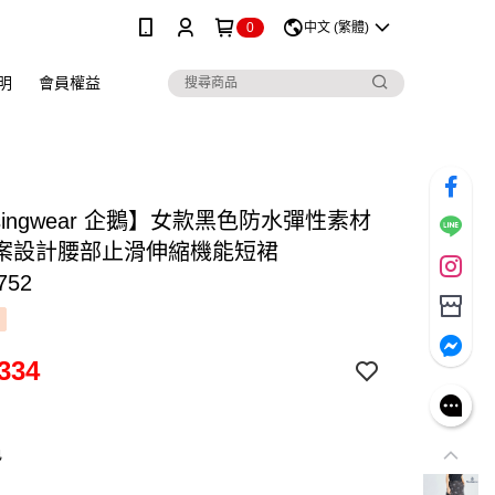
0
中文 (繁體)
明
會員權益
singwear 企鵝】女款黑色防水彈性素材
案設計腰部止滑伸縮機能短裙
752
334
色