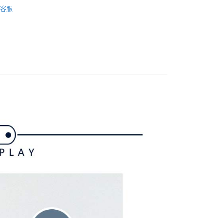
gwear
女款 | 裙裝
FTEE先享後付」】
。
客服
先享後付是「在收到商品之後才付款」的支付方式。 讓您購物簡單
准額度、可分期數及費用金額請依後續交易確認頁面所載為準。
裙裝
短裙
心！
立30分鐘內，如未前往確認交易或遇審核未通過，訂單將自動取
：不需註冊會員、不需綁卡、不需儲值。
gwear
✨2025 春夏單品
「轉專審核」未通過狀況，表示未達大哥付你分期系統評分，恕
：只要手機號碼，簡訊認證，即可結帳。
評估內容。
：先確認商品／服務後，再付款。
gwear
🔥OUTLET特價商品專區5折起
春夏款式
式說明】
付款
項不併入電信帳單，「大哥付你分期」於每月結算日後寄送繳費提
EE先享後付」結帳流程】
方式選擇「AFTEE先享後付」後，將跳轉至「AFTEE先享後
訊連結打開帳單後，可選擇「超商條碼／台灣大直營門市／銀行轉
頁面，進行簡訊認證並確認金額後，即可完成結帳。
付／iPASS MONEY」等通路繳費。
家取貨
成立數日內，您將收到繳費通知簡訊。
費通知簡訊後14天內，點擊此簡訊中的連結，可透過四大超商
項】
網路銀行／等多元方式進行付款，方視為交易完成。
係由「台灣大哥大股份有限公司」（以下簡稱本公司）所提供，讓
：結帳手續完成當下不需立刻繳費，但若您需要取消訂單，請聯
貨付款
易時，得透過本服務購買商品或服務，並由商店將買賣／分期付
的店家。未經商家同意取消之訂單仍視為有效，需透過AFTEE
金債權讓與本公司後，依約使用本公司帳單繳交帳款。
繳納相關費用。
意付款使用「大哥付你分期」之契約關係目的，商店將以您的個人
否成功請以「AFTEE先享後付 」之結帳頁面顯示為準，若有關於
含姓名、電話或地址）提供予台灣大哥大進項蒐集、處理及利
功／繳費後需取消欲退款等相關疑問，請聯繫「AFTEE先享後
爾富取貨
公司與您本人進行分期帳單所需資料之確認、核對及更正。
援中心」
https://netprotections.freshdesk.com/support/home
戶服務條款，請詳閱以下連結：
https://oppay.tw/userRule
項】
付款
恩沛科技股份有限公司提供之「AFTEE先享後付」服務完成之
依本服務之必要範圍內提供個人資料，並將交易相關給付款項請
讓予恩沛科技股份有限公司。
個人資料處理事宜，請瀏覽以下網址：
1取貨