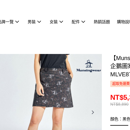
品牌一覽
男裝
女裝
配件
熱銷話題
購物說
【Mun
企鵝圖
MLVE8
超取免運費
NT$5,
NT$8,890
顏色：黑