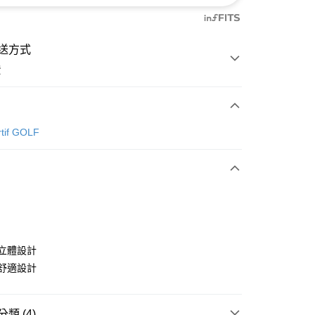
送方式
費
次付款
rtif GOLF
付款
特立體設計
風舒適設計
分期
類 (4)