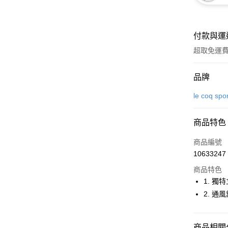
付款與運
超取免運
付款方式
品牌
信用卡一
le coq spo
超商取貨
商品特色
LINE Pay
商品編號
Apple Pay
10633247
商品特色
街口支付
1. 獨
悠遊付
2. 通
大哥付你
相關說明
商品相關分