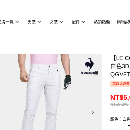
品牌一覽
男裝
女裝
配件
熱銷話題
購物說
【LE 
白色3
QGV8T
超取免運費
NT$5,
NT$6,290
顏色：白