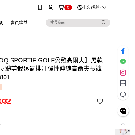
0
中文 (繁體)
明
會員權益
COQ SPORTIF GOLF公雞高爾夫】男款
D立體剪裁透氣排汗彈性伸縮高爾夫長褲
801
032
色