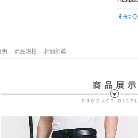
【大哥付
AFTEE先
1.本服務
⛳️ le coq 
2.付款方
相關說明
分享
流程，驗
【關於「A
▶男裝
ATM付款
完成交易
AFTEE
3.實際核
便利好安
⛳️ le coq 
4.訂單成
１．簡單
消。如遇
２．便利
📍本月精
運送方式
無法說明
３．安心
說明
商品規格
相關推薦
【繳款方
全家取貨
1.分期款
【「AFT
醒簡訊。
免運費
１．於結帳
2.透過簡
付」結帳
帳／街口支
付款後全
２．訂單
３．收到繳
免運費
【注意事
／ATM／
1.本服務
※ 請注意
萊爾富取
用戶於交
絡購買商品
款買賣價
先享後付
免運費
2.基於同
※ 交易是
資料（包
是否繳費成
付款後萊
用，由本
付客戶支
免運費
3.完整用
【注意事
7-11取貨
１．透過由