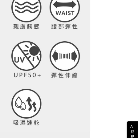
依本服務之必要範圍內提供個人資料，並將交易相關給付款項請
讓予恩沛科技股份有限公司。
個人資料處理事宜，請瀏覽以下網址：
1取貨
ee.tw/terms/#terms3
年的使用者請事先徵得法定代理人或監護人之同意方可使用
E先享後付」，若未經同意申辦者引起之損失，本公司不負相關責
AFTEE先享後付」時，將依據個別帳號之用戶狀況，依本公司
核予不同之上限額度；若仍有額度不足之情形，本公司將視審查
用戶進行身份認證。
一人註冊多個帳號或使用他人資訊註冊。若發現惡意使用之情
科技股份有限公司將有權停止該用戶之使用額度並採取法律行
AI
找
尺