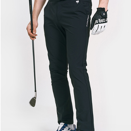
交易，需
免運費
求債權轉
２．關於
付款後7-1
https://aft
免運費
３．未成
「AFTE
宅配
任。
４．使用「
免運費
即時審查
結果請求
離島宅配
５．嚴禁
免運費
形，恩沛
動。