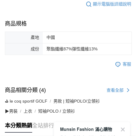
顯示電腦版詳細說明
商品規格
產地
中國
成份
聚酯纖維87%彈性纖維13%
客服
商品相關分類 (4)
查看全部
⛳️ le coq sportif GOLF
男款 | 短袖POLO/立領衫
▶男裝
上衣
短袖POLO / 立領衫
本分類熱銷
全站排行
Munsin Fashion 滿心購物