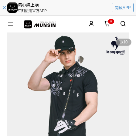
滿心線上購
開啟APP
立刻使用官方APP
0
1
/
10