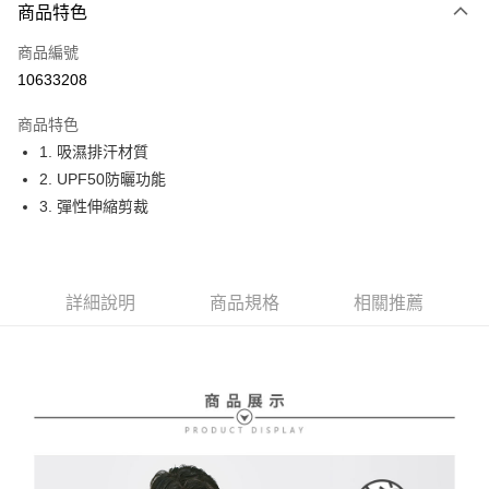
商品特色
LINE Pay
商品編號
Apple Pay
10633208
街口支付
商品特色
悠遊付
1. 吸濕排汗材質
大哥付你分期
2. UPF50防曬功能
相關說明
3. 彈性伸縮剪裁
【大哥付你分期使用說明】
AFTEE先享後付
1.本服務由台灣大哥大提供，台灣大哥大用戶可立即使用無須另外申請。
2.付款方式選擇「大哥付你分期」，訂單成立後會自動跳轉到大哥付的交易
相關說明
流程，驗證手機門號後，選擇欲分期的期數、繳款截止日，確認付款後即完
【關於「AFTEE先享後付」】
詳細說明
商品規格
相關推薦
成交易。
ATM付款
AFTEE先享後付是「在收到商品之後才付款」的支付方式。 讓您購物簡單
3.實際核准額度、可分期數及費用金額請依後續交易確認頁面所載為準。
便利好安心！
4.訂單成立30分鐘內，如未前往確認交易或遇審核未通過，訂單將自動取
１．簡單：不需註冊會員、不需綁卡、不需儲值。
運送方式
消。如遇「轉專審核」未通過狀況，表示未達大哥付你分期系統評分，恕無
２．便利：只要手機號碼，簡訊認證，即可結帳。
法說明評估內容。
３．安心：先確認商品／服務後，再付款。
全家取貨付款
【繳款方式說明】
1.分期款項不併入電信帳單，「大哥付你分期」於每月結算日後寄送繳費提
免運費
【「AFTEE先享後付」結帳流程】
醒簡訊。
１．於結帳方式選擇「AFTEE先享後付」後，將跳轉至「AFTEE先享後付」
2.透過簡訊連結打開帳單後，可選擇「超商條碼／台灣大直營門市／銀行轉
付款後全家取貨
結帳頁面，進行簡訊認證並確認金額後，即可完成結帳。
帳／街口支付／iPASS MONEY」等通路繳費。