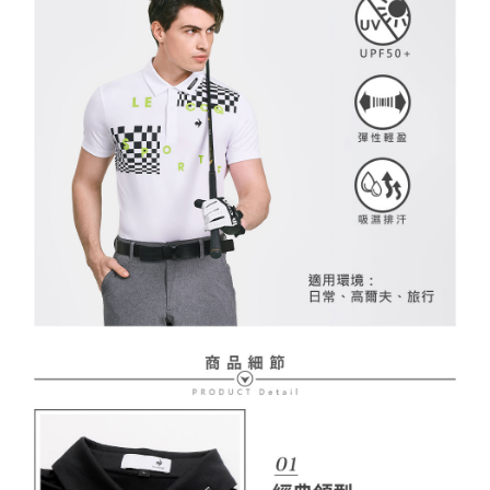
２．訂單成立數日內，您將收到繳費通知簡訊。
免運費
３．收到繳費通知簡訊後14天內，點擊此簡訊中的連結，可透過四大超商／
【注意事項】
ATM／網路銀行／等多元方式進行付款，方視為交易完成。
萊爾富取貨付款
1.本服務係由「台灣大哥大股份有限公司」（以下簡稱本公司）所提供，讓
※ 請注意：結帳手續完成當下不需立刻繳費，但若您需要取消訂單，請聯絡
用戶於交易時，得透過本服務購買商品或服務，並由商店將買賣／分期付款
免運費
購買商品的店家。未經商家同意取消之訂單仍視為有效，需透過AFTEE先享
買賣價金債權讓與本公司後，依約使用本公司帳單繳交帳款。
後付繳納相關費用。
2.基於同意付款使用「大哥付你分期」之契約關係目的，商店將以您的個人
付款後萊爾富取貨
※ 交易是否成功請以「AFTEE先享後付 」之結帳頁面顯示為準，若有關於
資料（包含姓名、電話或地址）提供予台灣大哥大進項蒐集、處理及利用，
是否繳費成功／繳費後需取消欲退款等相關疑問，請聯繫「AFTEE先享後付
免運費
由本公司與您本人進行分期帳單所需資料之確認、核對及更正。
客戶支援中心」
https://netprotections.freshdesk.com/support/home
3.完整用戶服務條款，請詳閱以下連結：
https://oppay.tw/userRule
7-11取貨付款
【注意事項】
１．透過由恩沛科技股份有限公司提供之「AFTEE先享後付」服務完成之交
免運費
易，需依本服務之必要範圍內提供個人資料，並將交易相關給付款項請求債
權轉讓予恩沛科技股份有限公司。
付款後7-11取貨
２．關於個人資料處理事宜，請瀏覽以下網址：
免運費
https://aftee.tw/terms/#terms3
３．未成年的使用者請事先徵得法定代理人或監護人之同意方可使用
宅配
「AFTEE先享後付」，若未經同意申辦者引起之損失，本公司不負相關責
任。
免運費
４．使用「AFTEE先享後付」時，將依據個別帳號之用戶狀況，依本公司即
時審查核予不同之上限額度；若仍有額度不足之情形，本公司將視審查結果
離島宅配
請求用戶進行身份認證。
免運費
５．嚴禁一人註冊多個帳號或使用他人資訊註冊。若發現惡意使用之情形，
恩沛科技股份有限公司將有權停止該用戶之使用額度並採取法律行動。