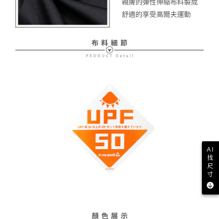
AI
找
尺
寸