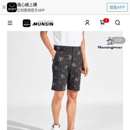
滿心線上購
開啟APP
立刻使用官方APP
0
1
/
10