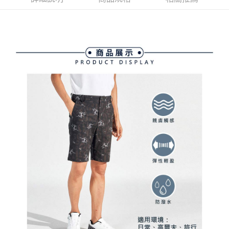
ATM付款
AFTEE先享後付是「在收到商品之後才付款」的支付方式。 讓您購物簡單
3.實際核准額度、可分期數及費用金額請依後續交易確認頁面所載為準。
便利好安心！
4.訂單成立30分鐘內，如未前往確認交易或遇審核未通過，訂單將自動取
１．簡單：不需註冊會員、不需綁卡、不需儲值。
運送方式
消。如遇「轉專審核」未通過狀況，表示未達大哥付你分期系統評分，恕無
２．便利：只要手機號碼，簡訊認證，即可結帳。
法說明評估內容。
３．安心：先確認商品／服務後，再付款。
全家取貨付款
【繳款方式說明】
1.分期款項不併入電信帳單，「大哥付你分期」於每月結算日後寄送繳費提
免運費
【「AFTEE先享後付」結帳流程】
醒簡訊。
１．於結帳方式選擇「AFTEE先享後付」後，將跳轉至「AFTEE先享後付」
2.透過簡訊連結打開帳單後，可選擇「超商條碼／台灣大直營門市／銀行轉
付款後全家取貨
結帳頁面，進行簡訊認證並確認金額後，即可完成結帳。
帳／街口支付／iPASS MONEY」等通路繳費。
２．訂單成立數日內，您將收到繳費通知簡訊。
免運費
３．收到繳費通知簡訊後14天內，點擊此簡訊中的連結，可透過四大超商／
【注意事項】
ATM／網路銀行／等多元方式進行付款，方視為交易完成。
萊爾富取貨付款
1.本服務係由「台灣大哥大股份有限公司」（以下簡稱本公司）所提供，讓
※ 請注意：結帳手續完成當下不需立刻繳費，但若您需要取消訂單，請聯絡
用戶於交易時，得透過本服務購買商品或服務，並由商店將買賣／分期付款
免運費
購買商品的店家。未經商家同意取消之訂單仍視為有效，需透過AFTEE先享
買賣價金債權讓與本公司後，依約使用本公司帳單繳交帳款。
後付繳納相關費用。
2.基於同意付款使用「大哥付你分期」之契約關係目的，商店將以您的個人
付款後萊爾富取貨
※ 交易是否成功請以「AFTEE先享後付 」之結帳頁面顯示為準，若有關於
資料（包含姓名、電話或地址）提供予台灣大哥大進項蒐集、處理及利用，
是否繳費成功／繳費後需取消欲退款等相關疑問，請聯繫「AFTEE先享後付
免運費
由本公司與您本人進行分期帳單所需資料之確認、核對及更正。
客戶支援中心」
https://netprotections.freshdesk.com/support/home
3.完整用戶服務條款，請詳閱以下連結：
https://oppay.tw/userRule
7-11取貨付款
【注意事項】
１．透過由恩沛科技股份有限公司提供之「AFTEE先享後付」服務完成之交
免運費
易，需依本服務之必要範圍內提供個人資料，並將交易相關給付款項請求債
權轉讓予恩沛科技股份有限公司。
付款後7-11取貨
２．關於個人資料處理事宜，請瀏覽以下網址：
免運費
https://aftee.tw/terms/#terms3