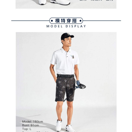
３．未成年的使用者請事先徵得法定代理人或監護人之同意方可使用
宅配
「AFTEE先享後付」，若未經同意申辦者引起之損失，本公司不負相關責
任。
免運費
４．使用「AFTEE先享後付」時，將依據個別帳號之用戶狀況，依本公司即
時審查核予不同之上限額度；若仍有額度不足之情形，本公司將視審查結果
離島宅配
請求用戶進行身份認證。
免運費
５．嚴禁一人註冊多個帳號或使用他人資訊註冊。若發現惡意使用之情形，
恩沛科技股份有限公司將有權停止該用戶之使用額度並採取法律行動。