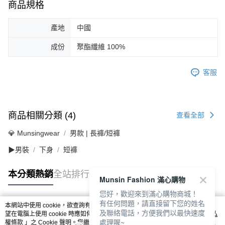
商品規格
產地
中國
成份
聚酯纖維 100%
客服
商品相關分類 (4)
查看全部
💎 Munsingwear
男款 | 長褲/短褲
▶男裝
下身
短褲
本分類熱銷
全站排行
Munsin Fashion 滿心購物
您好，歡迎來到滿心購物商城！
有任何問題，請直接留下您的姓名
本網站中使用 cookie，欲查詢有關本網站使用 cookie 方式之詳情，及若您不希
及聯絡電話，方便我們以最快速度
熱門標籤
望在電腦上使用 cookie 時應如何變更電腦的 cookie 設定，請參閱本網站「
隱私
處理喔~
權條款
」之 Cookie 聲明。您繼續使用本網站即表示您同意本公司得按本網站使