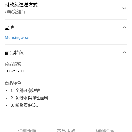
付款與運送方式
超取免運費
付款方式
品牌
信用卡一次付款
Munsingwear
超商取貨付款
商品特色
LINE Pay
商品編號
Apple Pay
10625510
街口支付
商品特色
悠遊付
1. 企鵝圖案短褲
大哥付你分期
2. 防潑水與彈性面料
相關說明
3. 鬆緊腰帶設計
【大哥付你分期使用說明】
AFTEE先享後付
1.本服務由台灣大哥大提供，台灣大哥大用戶可立即使用無須另外申請。
2.付款方式選擇「大哥付你分期」，訂單成立後會自動跳轉到大哥付的交易
相關說明
流程，驗證手機門號後，選擇欲分期的期數、繳款截止日，確認付款後即完
【關於「AFTEE先享後付」】
詳細說明
商品規格
相關推薦
成交易。