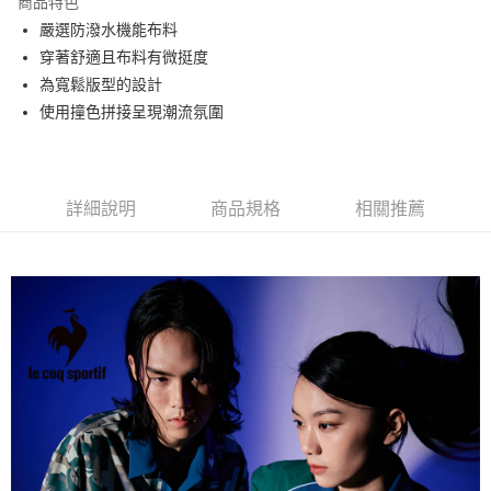
商品特色
悠遊付
嚴選防潑水機能布料
大哥付你分期
穿著舒適且布料有微挺度
相關說明
為寬鬆版型的設計
【大哥付你分期使用說明】
使用撞色拼接呈現潮流氛圍
AFTEE先享後付
1.本服務由台灣大哥大提供，台灣大哥大用戶可立即使用無須另外申請。
2.付款方式選擇「大哥付你分期」，訂單成立後會自動跳轉到大哥付的交易
相關說明
流程，驗證手機門號後，選擇欲分期的期數、繳款截止日，確認付款後即完
【關於「AFTEE先享後付」】
成交易。
ATM付款
AFTEE先享後付是「在收到商品之後才付款」的支付方式。 讓您購物簡單
3.實際核准額度、可分期數及費用金額請依後續交易確認頁面所載為準。
詳細說明
商品規格
相關推薦
便利好安心！
4.訂單成立30分鐘內，如未前往確認交易或遇審核未通過，訂單將自動取
１．簡單：不需註冊會員、不需綁卡、不需儲值。
運送方式
消。如遇「轉專審核」未通過狀況，表示未達大哥付你分期系統評分，恕無
２．便利：只要手機號碼，簡訊認證，即可結帳。
法說明評估內容。
３．安心：先確認商品／服務後，再付款。
全家取貨付款
【繳款方式說明】
1.分期款項不併入電信帳單，「大哥付你分期」於每月結算日後寄送繳費提
免運費
【「AFTEE先享後付」結帳流程】
醒簡訊。
１．於結帳方式選擇「AFTEE先享後付」後，將跳轉至「AFTEE先享後付」
2.透過簡訊連結打開帳單後，可選擇「超商條碼／台灣大直營門市／銀行轉
付款後全家取貨
結帳頁面，進行簡訊認證並確認金額後，即可完成結帳。
帳／街口支付／iPASS MONEY」等通路繳費。
２．訂單成立數日內，您將收到繳費通知簡訊。
免運費
３．收到繳費通知簡訊後14天內，點擊此簡訊中的連結，可透過四大超商／
【注意事項】
ATM／網路銀行／等多元方式進行付款，方視為交易完成。
萊爾富取貨付款
1.本服務係由「台灣大哥大股份有限公司」（以下簡稱本公司）所提供，讓
※ 請注意：結帳手續完成當下不需立刻繳費，但若您需要取消訂單，請聯絡
用戶於交易時，得透過本服務購買商品或服務，並由商店將買賣／分期付款
免運費
購買商品的店家。未經商家同意取消之訂單仍視為有效，需透過AFTEE先享
買賣價金債權讓與本公司後，依約使用本公司帳單繳交帳款。
後付繳納相關費用。
2.基於同意付款使用「大哥付你分期」之契約關係目的，商店將以您的個人
付款後萊爾富取貨
※ 交易是否成功請以「AFTEE先享後付 」之結帳頁面顯示為準，若有關於