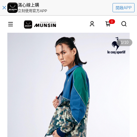
滿心線上購
開啟APP
立刻使用官方APP
0
1
/
10