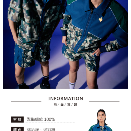
資料（包含姓名、電話或地址）提供予台灣大哥大進項蒐集、處理及利用，
是否繳費成功／繳費後需取消欲退款等相關疑問，請聯繫「AFTEE先享後付
免運費
由本公司與您本人進行分期帳單所需資料之確認、核對及更正。
客戶支援中心」
https://netprotections.freshdesk.com/support/home
3.完整用戶服務條款，請詳閱以下連結：
https://oppay.tw/userRule
7-11取貨付款
【注意事項】
１．透過由恩沛科技股份有限公司提供之「AFTEE先享後付」服務完成之交
免運費
易，需依本服務之必要範圍內提供個人資料，並將交易相關給付款項請求債
權轉讓予恩沛科技股份有限公司。
付款後7-11取貨
２．關於個人資料處理事宜，請瀏覽以下網址：
免運費
https://aftee.tw/terms/#terms3
３．未成年的使用者請事先徵得法定代理人或監護人之同意方可使用
宅配
「AFTEE先享後付」，若未經同意申辦者引起之損失，本公司不負相關責
任。
免運費
４．使用「AFTEE先享後付」時，將依據個別帳號之用戶狀況，依本公司即
時審查核予不同之上限額度；若仍有額度不足之情形，本公司將視審查結果
離島宅配
請求用戶進行身份認證。
免運費
５．嚴禁一人註冊多個帳號或使用他人資訊註冊。若發現惡意使用之情形，
恩沛科技股份有限公司將有權停止該用戶之使用額度並採取法律行動。