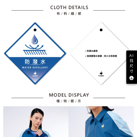
AI
找
尺
寸