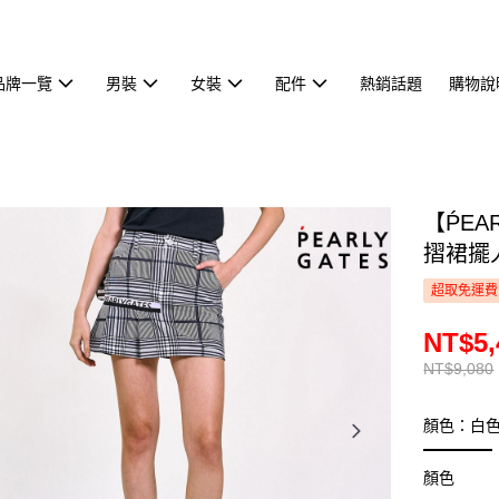
品牌一覽
男裝
女裝
配件
熱銷話題
購物說
【ṔEA
摺裙擺人
超取免運費
NT$5,
NT$9,080
顏色：白
顏色