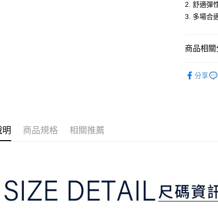
2. 舒適彈
2.付款方
相關說明
流程，驗
3. 多場合
【關於「A
ATM付款
完成交易
AFTEE
3.實際核
便利好安
4.訂單成
１．簡單
商品相關分
消。如遇
２．便利
運送方式
無法說明
３．安心
⛳️ ṔEARL
【繳款方
全家取貨
分享
1.分期款
【「AFT
▶女裝
醒簡訊。
免運費
１．於結帳
2.透過簡
付」結帳
📍本月精
帳／街口支
付款後全
２．訂單
３．收到繳
⛳️ ṔEARL
免運費
【注意事
／ATM／
1.本服務
說明
商品規格
相關推薦
※ 請注意
萊爾富取
用戶於交
絡購買商品
款買賣價
先享後付
免運費
2.基於同
※ 交易是
資料（包
是否繳費成
付款後萊
用，由本
付客戶支
免運費
3.完整用
【注意事
7-11取貨
１．透過由
交易，需
免運費