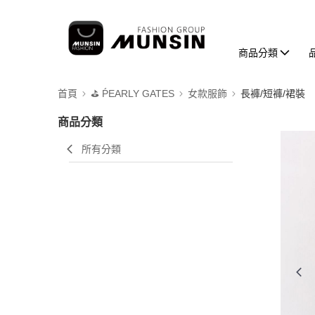
商品分類
首頁
⛳️ ṔEARLY GATES
女款服飾
長褲/短褲/裙裝
商品分類
所有分類