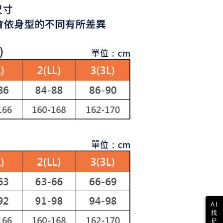
讓予恩沛科技股份有限公司。
個人資料處理事宜，請瀏覽以下網址：
1取貨
ee.tw/terms/#terms3
年的使用者請事先徵得法定代理人或監護人之同意方可使用
E先享後付」，若未經同意申辦者引起之損失，本公司不負相關責
AFTEE先享後付」時，將依據個別帳號之用戶狀況，依本公司
核予不同之上限額度；若仍有額度不足之情形，本公司將視審查
用戶進行身份認證。
一人註冊多個帳號或使用他人資訊註冊。若發現惡意使用之情
科技股份有限公司將有權停止該用戶之使用額度並採取法律行
AI
找
尺