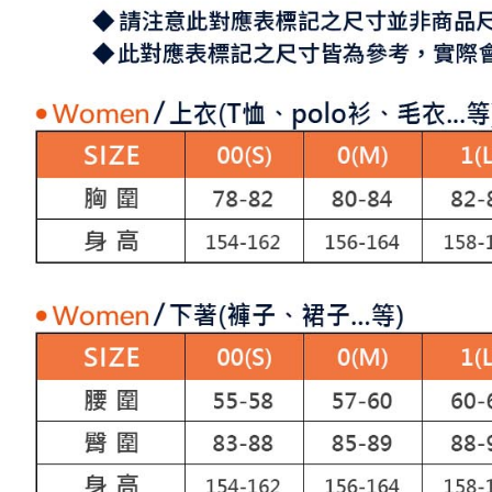
求債權轉
２．關於
付款後7-1
https://aft
免運費
３．未成
「AFTE
宅配
任。
４．使用「
免運費
即時審查
結果請求
離島宅配
５．嚴禁
免運費
形，恩沛
動。