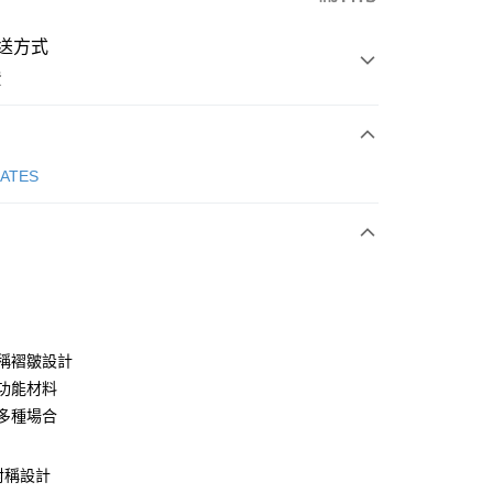
送方式
費
次付款
GATES
付款
對稱褶皺設計
性功能材料
合多種場合
分期
你分期使用說明】
非對稱設計
享後付
由台灣大哥大提供，台灣大哥大用戶可立即使用無須另外申請。