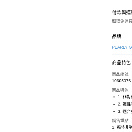
付款與運
超取免運
付款方式
品牌
信用卡一
ṔEARLY 
超商取貨
商品特色
LINE Pay
商品編號
Apple Pay
10605076
商品特色
街口支付
1. 非
悠遊付
2. 彈
3. 適
大哥付你
相關說明
銷售重點
【大哥付
1. 獨特
AFTEE先
1.本服務