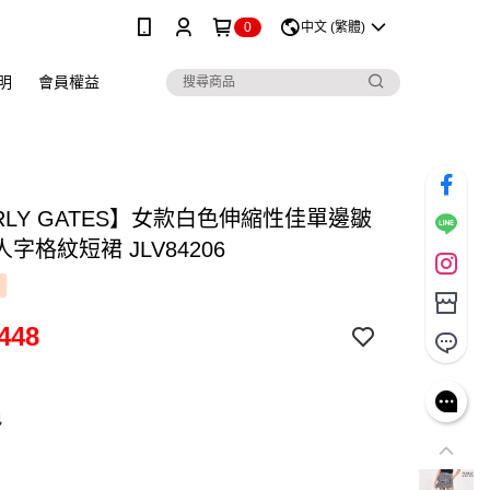
0
中文 (繁體)
明
會員權益
RLY GATES】女款白色伸縮性佳單邊皺
字格紋短裙 JLV84206
448
色