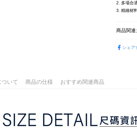
2. 多場合
追加の申
説明
2. 支払い
一、 AF
3. 精緻材
ATM払い
動的に OP
1.お支払
払いの回
ドウが表
す。
2.SMS
商品関連
3. 実際
3.注文す
配送方法
ジを基準
す。
4. 注文
⛳️ ṔEARL
4.ご注文
全家取貨
合、注文
シェア
員の場合は
▶女裝
が発生し
送料無料
5.商品受
評価内容
たはアプリ
📍本月精
付款後全
ングでお
⛳️ ṔEARL
送料無料
【支払い
代金納付期
1. 分割払
について
商品の仕様
おすすめ関連商品
プリをダウ
萊爾富取
の締め日後
以内まで
2. SM
送料無料
湾大直営店
お支払期限
で支払い
付款後萊
もとに計算
期限を延
送料無料
【注意事
（例：予
1. 本サ
の有無に関
7-11取貨
よって提
スを購入
二、支払
送料無料
渡した後
1.初回 