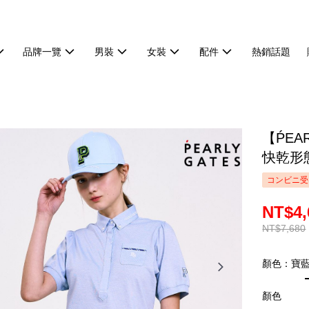
品牌一覽
男裝
女裝
配件
熱銷話題
【ṔEA
快乾形態
コンビニ受
NT$4,
NT$7,680
顏色：寶
顏色