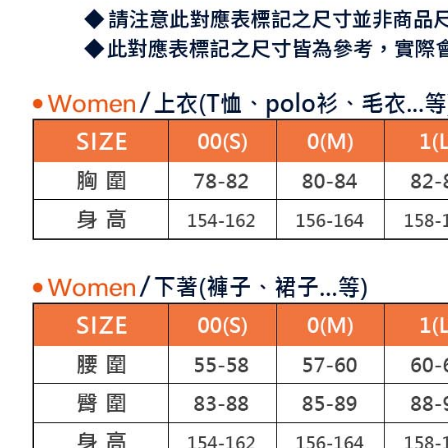
す。
き、限度
付款後7-1
2. 「OP
2.決済金額
送料無料
人情報（
3.現在、
処理およ
宅配
報の確認
三、利用規
3. 完全
プロテクシ
送料無料
ださい：
ht
します。
文者の氏
離島宅配
これに限ら
送料無料
されます。
AFTEE
明』をご
AFTEE
なります。
延滞納金
後見人の同
個人情報
を行使し
cs_tw@netp
を、必要な
AFTEE
意いただ