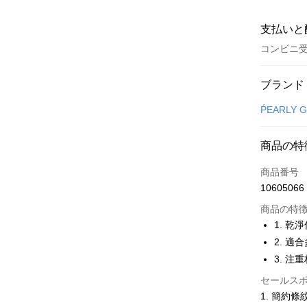
支払いと
コンビニ
お支払い
ブランド
クレジット
ṔEARLY 
コンビニ
商品の特
LINE Pay
商品番号
Apple Pay
10605066
JKOPAY
商品の特
1. 乾
Easy Walle
2. 適
3. 注
OP Pay La
説明
セールス
【OP Pay
1. 簡約條
AFTEE
1. 本サ