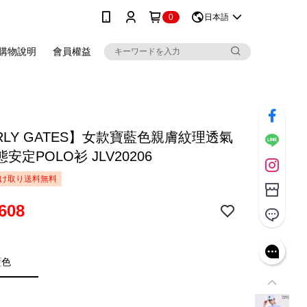
0
日本語
購物說明
會員權益
RLY GATES】女款寶藍色親膚紋理透氣
安定POLO衫 JLV20206
け取り送料無料
608
藍色