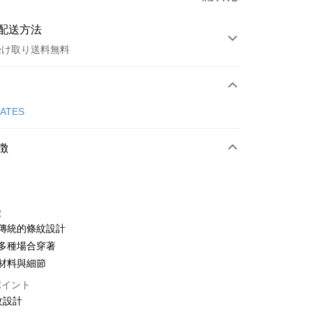
配送方法
受け取り送料無料
方法
カード1回払い
GATES
店頭代金引換
徴
徴
淨傳統的條紋設計
t
合多種場合穿著
重材料與細節
ter
ポイント
 Later 使用説明】
紋設計
代金後払い
ービスは台湾大哥大によって提供され、台湾大哥大のユーザーは