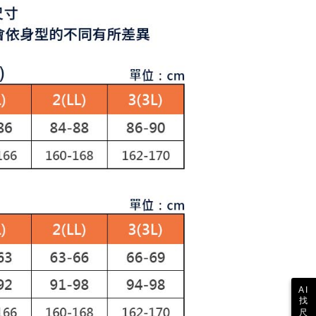
額が設定されます。
1取貨
 Pay Later」を利用する契約関係の目的から、店舗はあなたの個
は最低NT$20です。
名前、電話または住所を含む）を台湾大哥大に提供し、収集、
台湾の会員のみご利用いただけます。
び利用するために、当社があなた本人と分割請求書に必要な情
、照合および修正を行います。
約「AFTEE代金後払い」（以下当サービスという）はネット
なユーザーサービス規約については、以下のリンクを参照してく
ョンズ（以下 AFTEE という）が提供し、AFTEEが代金を徴収
tps://oppay.tw/userRule
当サービスご利用の際に提供しなければならない個人情報（注
名、電話番号、受取人の氏名、電話番号、受取人住所を含むが
ない）は、AFTEEに渡され当サービスで必要な範囲内で利用
AFTEEの個人情報の収集、処理、利用について、詳細は
公式ホームページの『個人情報の収集、処理及び利用に関する声
参照ください（
https://aftee.tw/privacypolicy/
）。
の初回ご利用の際に、審査を通過すれば、最高額がNT$10,000に
支払い期限を過ぎた場合、その金額に基づいて年利20%の遅
が加算されます。未成年の利用者は、事前に法定代理人または
意を得ればAFTEEをご利用いただけます。
の処理、利用について疑問がある、または関連する法律の権利
たい場合は、ネットプロテクションズ
rotections.co.jp
にご連絡ください。上記に示した個人情報
購入注文書とあわせてAFTEEにご提供いただく、または
AI
にあなたの個人情報の収集、処理、利用を許可することににご同
找
けない場合は、当サービスを選択しないでください。
尺