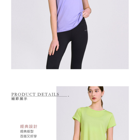
是否繳費成功／繳費後需取消欲退款等相關疑問，請聯繫「AFTEE先享後付
每筆NT$80，滿NT$2,000(含以上)免運費
由本公司與您本人進行分期帳單所需資料之確認、核對及更正。
客戶支援中心」
https://netprotections.freshdesk.com/support/home
3.完整用戶服務條款，請詳閱以下連結：
https://oppay.tw/userRule
7-11取貨付款
【注意事項】
１．透過由恩沛科技股份有限公司提供之「AFTEE先享後付」服務完成之交
每筆NT$80，滿NT$2,000(含以上)免運費
易，需依本服務之必要範圍內提供個人資料，並將交易相關給付款項請求債
權轉讓予恩沛科技股份有限公司。
付款後7-11取貨
２．關於個人資料處理事宜，請瀏覽以下網址：
每筆NT$80，滿NT$2,000(含以上)免運費
https://aftee.tw/terms/#terms3
３．未成年的使用者請事先徵得法定代理人或監護人之同意方可使用
宅配
「AFTEE先享後付」，若未經同意申辦者引起之損失，本公司不負相關責
任。
每筆NT$80，滿NT$2,000(含以上)免運費
４．使用「AFTEE先享後付」時，將依據個別帳號之用戶狀況，依本公司即
時審查核予不同之上限額度；若仍有額度不足之情形，本公司將視審查結果
離島宅配
請求用戶進行身份認證。
每筆NT$280，滿NT$2,000(含以上)免運費
５．嚴禁一人註冊多個帳號或使用他人資訊註冊。若發現惡意使用之情形，
恩沛科技股份有限公司將有權停止該用戶之使用額度並採取法律行動。