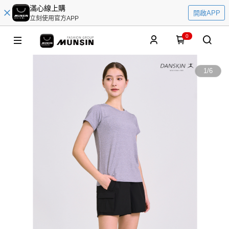
滿心線上購
開啟APP
立刻使用官方APP
0
1
/
6