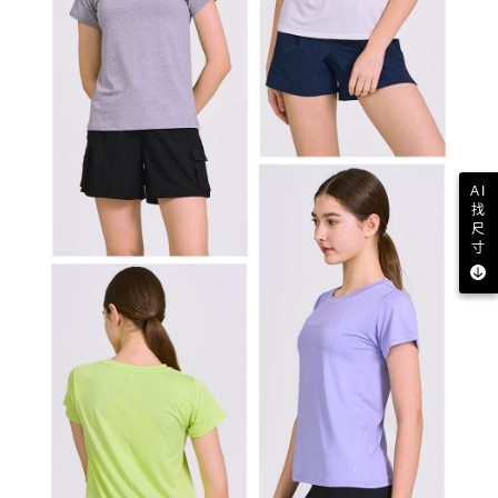
AI
找
尺
寸