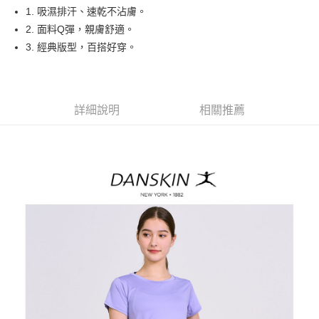
悠遊付
1. 吸濕排汗、速乾不沾膚。
大哥付你分期
2. 面料Q彈，親膚舒適。
相關說明
3. 經典版型，百搭好穿。
【大哥付你分期使用說明】
AFTEE先享後付
1.本服務由台灣大哥大提供，台灣大哥大用戶可立即使用無須另外申請。
2.付款方式選擇「大哥付你分期」，訂單成立後會自動跳轉到大哥付的交易
相關說明
流程，驗證手機門號後，選擇欲分期的期數、繳款截止日，確認付款後即完
【關於「AFTEE先享後付」】
詳細說明
相關推薦
成交易。
ATM付款
AFTEE先享後付是「在收到商品之後才付款」的支付方式。 讓您購物簡單
3.實際核准額度、可分期數及費用金額請依後續交易確認頁面所載為準。
便利好安心！
4.訂單成立30分鐘內，如未前往確認交易或遇審核未通過，訂單將自動取
１．簡單：不需註冊會員、不需綁卡、不需儲值。
運送方式
消。如遇「轉專審核」未通過狀況，表示未達大哥付你分期系統評分，恕無
２．便利：只要手機號碼，簡訊認證，即可結帳。
法說明評估內容。
３．安心：先確認商品／服務後，再付款。
全家取貨付款
【繳款方式說明】
1.分期款項不併入電信帳單，「大哥付你分期」於每月結算日後寄送繳費提
每筆NT$80，滿NT$2,000(含以上)免運費
【「AFTEE先享後付」結帳流程】
醒簡訊。
１．於結帳方式選擇「AFTEE先享後付」後，將跳轉至「AFTEE先享後付」
2.透過簡訊連結打開帳單後，可選擇「超商條碼／台灣大直營門市／銀行轉
付款後全家取貨
結帳頁面，進行簡訊認證並確認金額後，即可完成結帳。
帳／街口支付／iPASS MONEY」等通路繳費。
２．訂單成立數日內，您將收到繳費通知簡訊。
每筆NT$80，滿NT$2,000(含以上)免運費
３．收到繳費通知簡訊後14天內，點擊此簡訊中的連結，可透過四大超商／
【注意事項】
ATM／網路銀行／等多元方式進行付款，方視為交易完成。
萊爾富取貨付款
1.本服務係由「台灣大哥大股份有限公司」（以下簡稱本公司）所提供，讓
※ 請注意：結帳手續完成當下不需立刻繳費，但若您需要取消訂單，請聯絡
用戶於交易時，得透過本服務購買商品或服務，並由商店將買賣／分期付款
每筆NT$80，滿NT$2,000(含以上)免運費
購買商品的店家。未經商家同意取消之訂單仍視為有效，需透過AFTEE先享
買賣價金債權讓與本公司後，依約使用本公司帳單繳交帳款。
後付繳納相關費用。
2.基於同意付款使用「大哥付你分期」之契約關係目的，商店將以您的個人
付款後萊爾富取貨
※ 交易是否成功請以「AFTEE先享後付 」之結帳頁面顯示為準，若有關於
資料（包含姓名、電話或地址）提供予台灣大哥大進項蒐集、處理及利用，