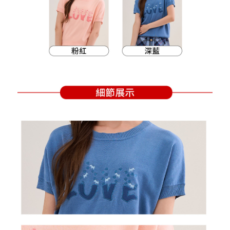
買賣價金債權讓與本公司後，依約使用本公司帳單繳交帳款。
後付繳納相關費用。
2.基於同意付款使用「大哥付你分期」之契約關係目的，商店將以您的個人
付款後萊爾富取貨
※ 交易是否成功請以「AFTEE先享後付 」之結帳頁面顯示為準，若有關於
資料（包含姓名、電話或地址）提供予台灣大哥大進項蒐集、處理及利用，
是否繳費成功／繳費後需取消欲退款等相關疑問，請聯繫「AFTEE先享後付
免運費
由本公司與您本人進行分期帳單所需資料之確認、核對及更正。
客戶支援中心」
https://netprotections.freshdesk.com/support/home
3.完整用戶服務條款，請詳閱以下連結：
https://oppay.tw/userRule
7-11取貨付款
【注意事項】
１．透過由恩沛科技股份有限公司提供之「AFTEE先享後付」服務完成之交
免運費
易，需依本服務之必要範圍內提供個人資料，並將交易相關給付款項請求債
權轉讓予恩沛科技股份有限公司。
付款後7-11取貨
２．關於個人資料處理事宜，請瀏覽以下網址：
免運費
https://aftee.tw/terms/#terms3
３．未成年的使用者請事先徵得法定代理人或監護人之同意方可使用
宅配
「AFTEE先享後付」，若未經同意申辦者引起之損失，本公司不負相關責
任。
免運費
４．使用「AFTEE先享後付」時，將依據個別帳號之用戶狀況，依本公司即
時審查核予不同之上限額度；若仍有額度不足之情形，本公司將視審查結果
離島宅配
請求用戶進行身份認證。
免運費
５．嚴禁一人註冊多個帳號或使用他人資訊註冊。若發現惡意使用之情形，
恩沛科技股份有限公司將有權停止該用戶之使用額度並採取法律行動。