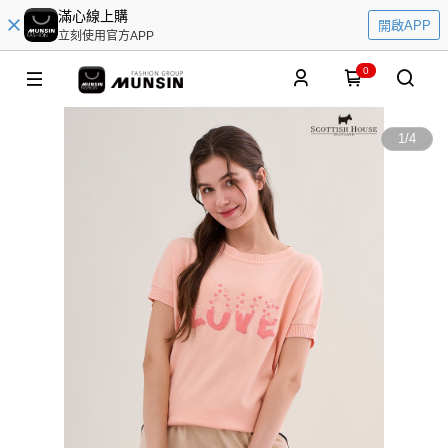
滿心線上購
開啟APP
立刻使用官方APP
0
1
/
4