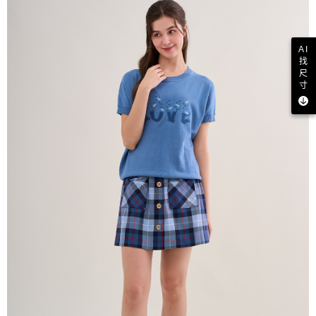
AI
找
尺
寸