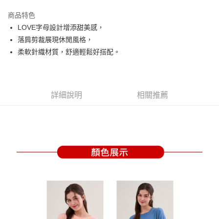
街口支付
商品特色
悠遊付
LOVE字母設計增添甜美感，
大哥付你分期
落肩剪裁展現休閒風格，
相關說明
柔軟針織材質，舒適輕鬆好搭配。
【大哥付你分期使用說明】
AFTEE先享後付
1.本服務由台灣大哥大提供，台灣大哥大用戶可立即使用無須另外申請。
2.付款方式選擇「大哥付你分期」，訂單成立後會自動跳轉到大哥付的交易
相關說明
流程，驗證手機門號後，選擇欲分期的期數、繳款截止日，確認付款後即完
【關於「AFTEE先享後付」】
詳細說明
相關推薦
成交易。
ATM付款
AFTEE先享後付是「在收到商品之後才付款」的支付方式。 讓您購物簡單
3.實際核准額度、可分期數及費用金額請依後續交易確認頁面所載為準。
便利好安心！
4.訂單成立30分鐘內，如未前往確認交易或遇審核未通過，訂單將自動取
１．簡單：不需註冊會員、不需綁卡、不需儲值。
運送方式
消。如遇「轉專審核」未通過狀況，表示未達大哥付你分期系統評分，恕無
２．便利：只要手機號碼，簡訊認證，即可結帳。
法說明評估內容。
３．安心：先確認商品／服務後，再付款。
全家取貨付款
【繳款方式說明】
1.分期款項不併入電信帳單，「大哥付你分期」於每月結算日後寄送繳費提
免運費
【「AFTEE先享後付」結帳流程】
醒簡訊。
１．於結帳方式選擇「AFTEE先享後付」後，將跳轉至「AFTEE先享後付」
2.透過簡訊連結打開帳單後，可選擇「超商條碼／台灣大直營門市／銀行轉
付款後全家取貨
結帳頁面，進行簡訊認證並確認金額後，即可完成結帳。
帳／街口支付／iPASS MONEY」等通路繳費。
２．訂單成立數日內，您將收到繳費通知簡訊。
免運費
３．收到繳費通知簡訊後14天內，點擊此簡訊中的連結，可透過四大超商／
【注意事項】
ATM／網路銀行／等多元方式進行付款，方視為交易完成。
萊爾富取貨付款
1.本服務係由「台灣大哥大股份有限公司」（以下簡稱本公司）所提供，讓
※ 請注意：結帳手續完成當下不需立刻繳費，但若您需要取消訂單，請聯絡
用戶於交易時，得透過本服務購買商品或服務，並由商店將買賣／分期付款
免運費
購買商品的店家。未經商家同意取消之訂單仍視為有效，需透過AFTEE先享