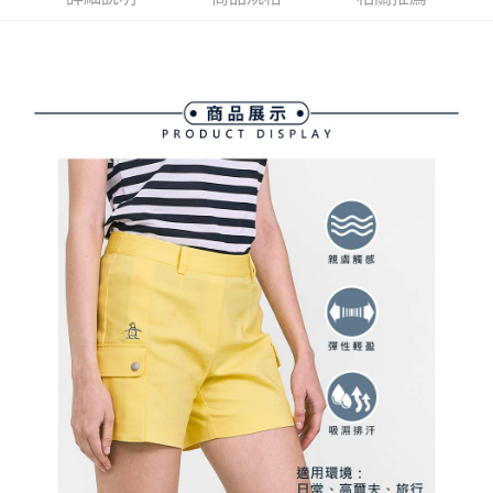
ATM付款
AFTEE先享後付是「在收到商品之後才付款」的支付方式。 讓您購物簡單
3.實際核准額度、可分期數及費用金額請依後續交易確認頁面所載為準。
便利好安心！
4.訂單成立30分鐘內，如未前往確認交易或遇審核未通過，訂單將自動取
１．簡單：不需註冊會員、不需綁卡、不需儲值。
運送方式
消。如遇「轉專審核」未通過狀況，表示未達大哥付你分期系統評分，恕無
２．便利：只要手機號碼，簡訊認證，即可結帳。
法說明評估內容。
３．安心：先確認商品／服務後，再付款。
全家取貨付款
【繳款方式說明】
1.分期款項不併入電信帳單，「大哥付你分期」於每月結算日後寄送繳費提
免運費
【「AFTEE先享後付」結帳流程】
醒簡訊。
１．於結帳方式選擇「AFTEE先享後付」後，將跳轉至「AFTEE先享後付」
2.透過簡訊連結打開帳單後，可選擇「超商條碼／台灣大直營門市／銀行轉
付款後全家取貨
結帳頁面，進行簡訊認證並確認金額後，即可完成結帳。
帳／街口支付／iPASS MONEY」等通路繳費。
２．訂單成立數日內，您將收到繳費通知簡訊。
免運費
３．收到繳費通知簡訊後14天內，點擊此簡訊中的連結，可透過四大超商／
【注意事項】
ATM／網路銀行／等多元方式進行付款，方視為交易完成。
萊爾富取貨付款
1.本服務係由「台灣大哥大股份有限公司」（以下簡稱本公司）所提供，讓
※ 請注意：結帳手續完成當下不需立刻繳費，但若您需要取消訂單，請聯絡
用戶於交易時，得透過本服務購買商品或服務，並由商店將買賣／分期付款
免運費
購買商品的店家。未經商家同意取消之訂單仍視為有效，需透過AFTEE先享
買賣價金債權讓與本公司後，依約使用本公司帳單繳交帳款。
後付繳納相關費用。
2.基於同意付款使用「大哥付你分期」之契約關係目的，商店將以您的個人
付款後萊爾富取貨
※ 交易是否成功請以「AFTEE先享後付 」之結帳頁面顯示為準，若有關於
資料（包含姓名、電話或地址）提供予台灣大哥大進項蒐集、處理及利用，
是否繳費成功／繳費後需取消欲退款等相關疑問，請聯繫「AFTEE先享後付
免運費
由本公司與您本人進行分期帳單所需資料之確認、核對及更正。
客戶支援中心」
https://netprotections.freshdesk.com/support/home
3.完整用戶服務條款，請詳閱以下連結：
https://oppay.tw/userRule
7-11取貨付款
【注意事項】
１．透過由恩沛科技股份有限公司提供之「AFTEE先享後付」服務完成之交
免運費
易，需依本服務之必要範圍內提供個人資料，並將交易相關給付款項請求債
權轉讓予恩沛科技股份有限公司。
付款後7-11取貨
２．關於個人資料處理事宜，請瀏覽以下網址：
免運費
https://aftee.tw/terms/#terms3