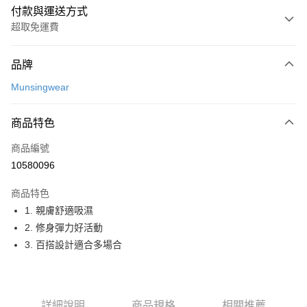
付款與運送方式
超取免運費
付款方式
品牌
信用卡一次付款
Munsingwear
超商取貨付款
商品特色
LINE Pay
商品編號
Apple Pay
10580096
街口支付
商品特色
悠遊付
1. 親膚舒適吸濕
大哥付你分期
2. 修身彈力好活動
相關說明
3. 百搭設計適合多場合
【大哥付你分期使用說明】
AFTEE先享後付
1.本服務由台灣大哥大提供，台灣大哥大用戶可立即使用無須另外申請。
2.付款方式選擇「大哥付你分期」，訂單成立後會自動跳轉到大哥付的交易
相關說明
流程，驗證手機門號後，選擇欲分期的期數、繳款截止日，確認付款後即完
【關於「AFTEE先享後付」】
詳細說明
商品規格
相關推薦
成交易。