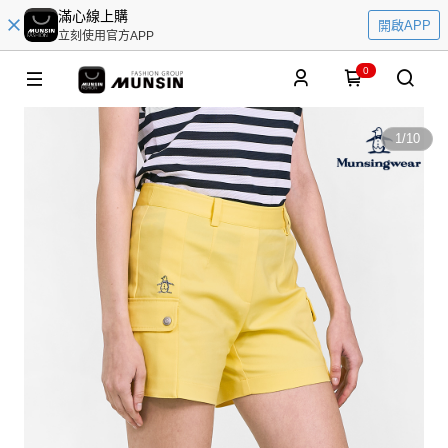
滿心線上購
開啟APP
立刻使用官方APP
0
1
/
10