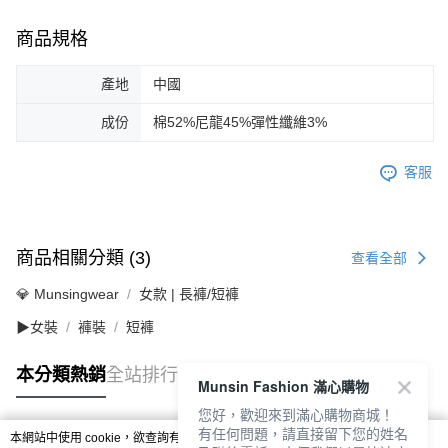
商品規格
產地
中國
成份
棉52%尼龍45%彈性纖維3%
客服
商品相關分類 (3)
查看全部
💎 Munsingwear
女款 | 長褲/短褲
▶女裝
褲裝
短褲
本分類熱銷
全站排行
Munsin Fashion 滿心購物
您好，歡迎來到滿心購物商城！
有任何問題，請直接留下您的姓名
本網站中使用 cookie，欲查詢有關本網站使用 cookie 方式之詳情，及若您不希