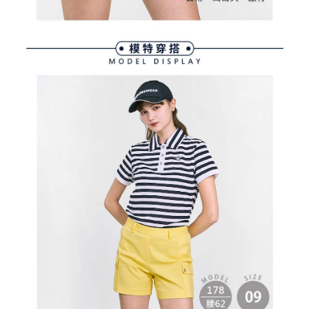
３．未成年的使用者請事先徵得法定代理人或監護人之同意方可使用
宅配
「AFTEE先享後付」，若未經同意申辦者引起之損失，本公司不負相關責
任。
免運費
４．使用「AFTEE先享後付」時，將依據個別帳號之用戶狀況，依本公司即
時審查核予不同之上限額度；若仍有額度不足之情形，本公司將視審查結果
離島宅配
請求用戶進行身份認證。
免運費
５．嚴禁一人註冊多個帳號或使用他人資訊註冊。若發現惡意使用之情形，
恩沛科技股份有限公司將有權停止該用戶之使用額度並採取法律行動。