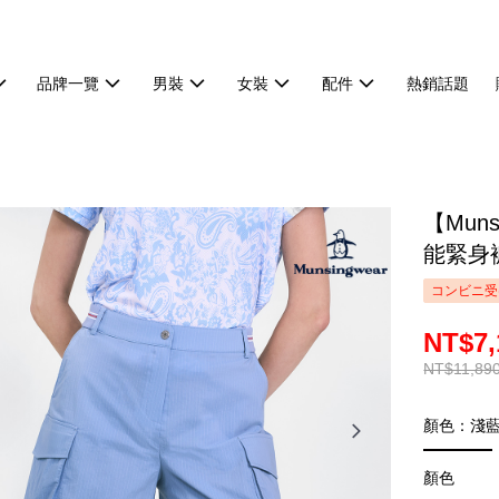
品牌一覽
男裝
女裝
配件
熱銷話題
【Mun
能緊身褲
コンビニ受
NT$7,
NT$11,89
顏色：淺
顏色