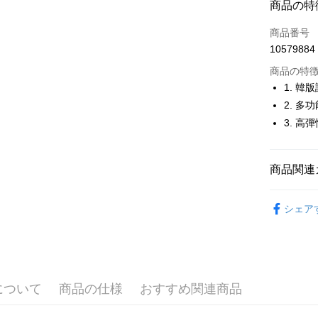
商品の特
LINE Pay
商品番号
Apple Pay
10579884
JKOPAY
商品の特
1. 韓
Easy Walle
2. 多
3. 高
OP Pay La
説明
【OP Pay
AFTEE
1. 本サ
商品関連
追加の申
説明
2. 支払い
一、 AF
💎 Munsin
ATM払い
動的に OP
1.お支払
シェア
払いの回
▶女裝
ドウが表
す。
2.SMS
💎 Munsin
3. 実際
3.注文す
配送方法
ジを基準
女款服飾
す。
4. 注文
4.ご注文
全家取貨
合、注文
員の場合は
について
商品の仕様
おすすめ関連商品
が発生し
送料無料
5.商品受
評価内容
たはアプリ