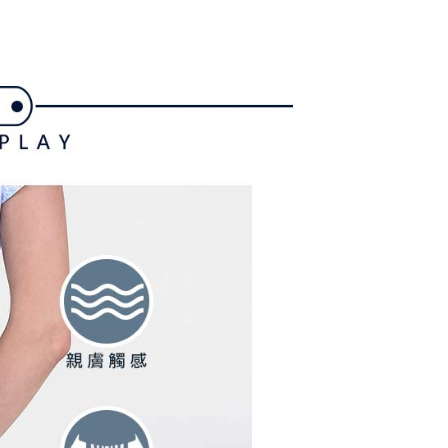
家取貨
支払いください。
方法の説明】
限は最短で 14 日以内ですので、ご注意ください。AFTEE ア
いの金額は電信請求書に統合されず、「OP Pay Later」は毎月
ンロードして AFTEE 会員になるとお支払い期限を最長 45 日
貨付款
に支払いリマインダーのSMSを送信します。
延長できます。
Sのリンクを通じて請求書を開いた後、「コンビニバーコード／台
舗／銀行振込／街口支払い／iPASS MONEY」などのチャネル
は、ショップが請求した期日と、AFTEEで延長できる日数を
を選択できます。
爾富取貨
されます。AFTEEで注文すると、商品を受け取るまで支払い
長できますが、商品を期限内に受け取れない場合があります
項】
約商品や商品到着日が比較的遅い商品）。そのため、商品到着
ービスは「台湾大哥大株式会社」（以下「当社」といいます）に
わらず、AFTEEで指定された期限内にお支払いください。
付款
供され、ユーザーが取引時に本サービスを通じて商品やサービ
できるようにし、店舗が売買／分割払い売買の債権を当社に譲
い限度額
、契約に基づいて当社の請求書で帳款を支払うことになりま
AFTEEを ご利用の際に、認証結果及び当社の審査の結果に基づ
額が設定されます。
1取貨
 Pay Later」を利用する契約関係の目的から、店舗はあなたの個
は最低NT$20です。
名前、電話または住所を含む）を台湾大哥大に提供し、収集、
台湾の会員のみご利用いただけます。
び利用するために、当社があなた本人と分割請求書に必要な情
、照合および修正を行います。
約「AFTEE代金後払い」（以下当サービスという）はネット
なユーザーサービス規約については、以下のリンクを参照してく
ョンズ（以下 AFTEE という）が提供し、AFTEEが代金を徴収
tps://oppay.tw/userRule
当サービスご利用の際に提供しなければならない個人情報（注
名、電話番号、受取人の氏名、電話番号、受取人住所を含むが
ない）は、AFTEEに渡され当サービスで必要な範囲内で利用
AFTEEの個人情報の収集、処理、利用について、詳細は
公式ホームページの『個人情報の収集、処理及び利用に関する声