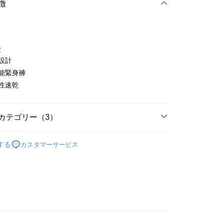
徴
徴
版設計
t
功能緊身褲
彈性速乾
ter
 Later 使用説明】
代金後払い
ービスは台湾大哥大によって提供され、台湾大哥大のユーザーは
カテゴリー（3）
請なしで即時に利用可能です。
方法で「OP Pay Later」を選択すると、注文が成立した後に自
TEE代金後払いについて
gwear
女款 | 長褲/短褲
 Pay Later の取引プロセスに移行し、携帯番号を確認後、分割
い方法でAFTEE代金後払いを選択すると、携帯電話認証ウィン
する
カスタマーサービス
数や支払い期限を選択し、支払いを確認すると取引が完了しま
褲裝
短褲
示されます。
で認証してお支払い手続を進めてください。
gwear
🔥OUTLET特價商品專區5折起
春夏款式
の承認額、分割回数および費用については、後続の取引確認ペー
るときのお支払いは不要です。商品はご指定の住所に配送されま
とします。
成立後30分以内に確認取引を行わない場合や審査が通過しない場
が完了すると、携帯に支払い通知のSMSが届きます。アプリ会
付款
は自動的にキャンセルされます。「転専審査」に未通過の状況
、AFTEE アプリプッシュ通知が届きます。
た場合は、システムの評価基準に達していないことを意味し、
け取り時のお支払いは不要です。商品を確かめてから、SMSま
についての説明はいたしかねます。
の通知に従って、4大コンビニ、またはATM/オンラインバンキ