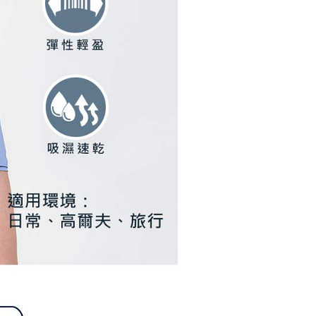
参照ください（
https://aftee.tw/privacypolicy/
）。
の初回ご利用の際に、審査を通過すれば、最高額がNT$10,000に
支払い期限を過ぎた場合、その金額に基づいて年利20%の遅
が加算されます。未成年の利用者は、事前に法定代理人または
意を得ればAFTEEをご利用いただけます。
の処理、利用について疑問がある、または関連する法律の権利
たい場合は、ネットプロテクションズ
rotections.co.jp
にご連絡ください。上記に示した個人情報
購入注文書とあわせてAFTEEにご提供いただく、または
にあなたの個人情報の収集、処理、利用を許可することににご同
けない場合は、当サービスを選択しないでください。