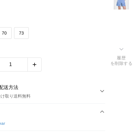
70
73
履歴
を削除する
配送方法
受け取り送料無料
方法
カード1回払い
ear
店頭代金引換