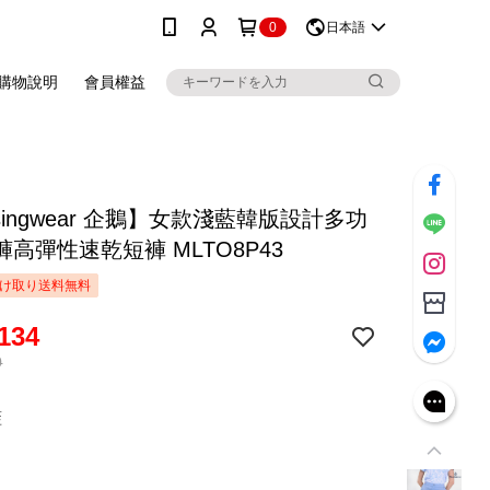
0
日本語
購物說明
會員權益
singwear 企鵝】女款淺藍韓版設計多功
高彈性速乾短褲 MLTO8P43
け取り送料無料
134
0
藍