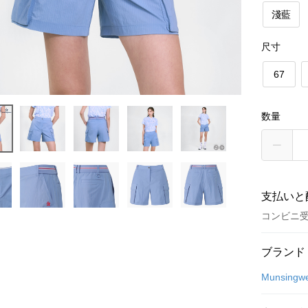
淺藍
尺寸
67
数量
支払いと
コンビニ
お支払い
ブランド
クレジット
Munsingw
コンビニ