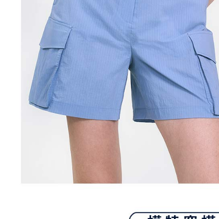
明』をご
AFTEE
なります。
延滞納金
後見人の同
個人情報
を行使し
cs_tw@netp
を、必要な
AFTEE
意いただ