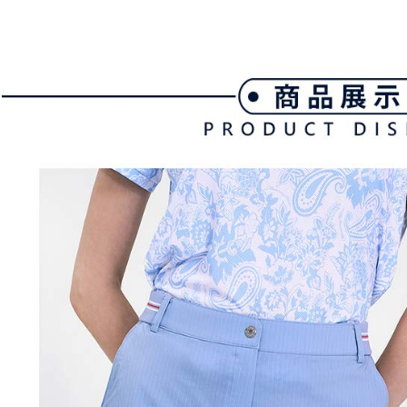
付款後全
ングでお
送料無料
【支払い
代金納付期
1. 分割払
プリをダウ
萊爾富取
の締め日後
以内まで
2. SM
送料無料
湾大直営店
お支払期限
で支払い
付款後萊
もとに計算
期限を延
送料無料
【注意事
（例：予
1. 本サ
の有無に関
7-11取貨
よって提
スを購入
二、支払
送料無料
渡した後
1.初回 
す。
き、限度
付款後7-1
2. 「OP
2.決済金額
送料無料
人情報（
3.現在、
処理およ
宅配
報の確認
三、利用規
3. 完全
プロテクシ
送料無料
ださい：
ht
します。
文者の氏
離島宅配
これに限ら
送料無料
されます。
AFTEE