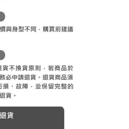
科技股份有限公司將有權停止該用戶之使用額度並採取法律行