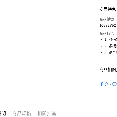
超商取貨
商品特色
LINE Pay
商品編號
Apple Pay
10572752
商品特色
街口支付
1. 舒
悠遊付
2. 多
3. 適
大哥付你
相關說明
【大哥付
AFTEE先
商品相關分
1.本服務
2.付款方
相關說明
流程，驗
⛳️ ṔEARL
【關於「A
ATM付款
完成交易
分享
AFTEE
▶配件
3.實際核
便利好安
4.訂單成
１．簡單
⛳️ ṔEARL
消。如遇
２．便利
運送方式
無法說明
３．安心
【繳款方
全家取貨
1.分期款
【「AFT
說明
商品規格
相關推薦
醒簡訊。