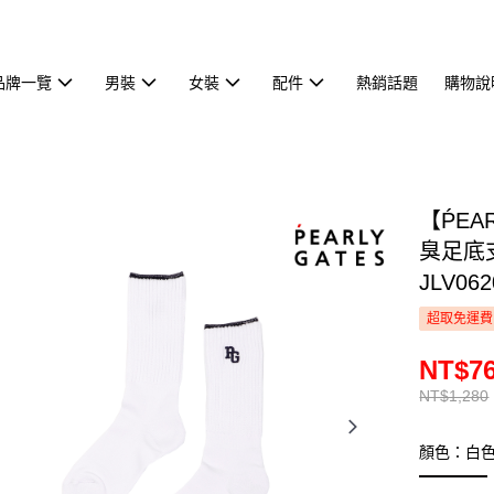
品牌一覽
男裝
女裝
配件
熱銷話題
購物說
【ṔEA
臭足底
JLV062
超取免運費
NT$7
NT$1,280
顏色：白