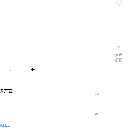
清除
紀錄
送方式
費
次付款
GATES