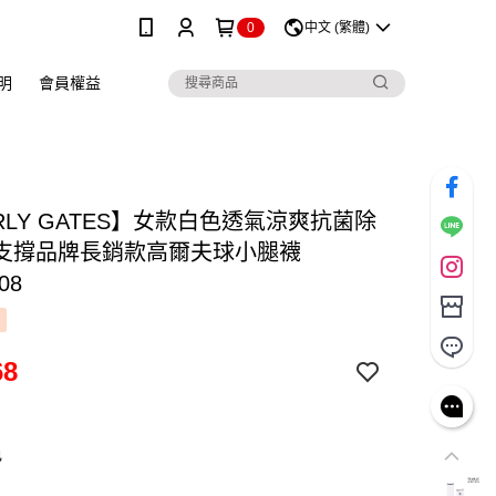
0
中文 (繁體)
明
會員權益
RLY GATES】女款白色透氣涼爽抗菌除
支撐品牌長銷款高爾夫球小腿襪
08
68
色