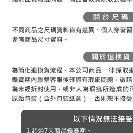
免運費
形，恩沛
動。