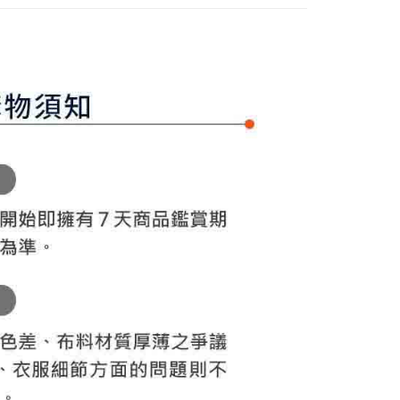
方式選擇「AFTEE先享後付」後，將跳轉至「AFTEE先享後
訊連結打開帳單後，可選擇「超商條碼／台灣大直營門市／銀行轉
頁面，進行簡訊認證並確認金額後，即可完成結帳。
付／iPASS MONEY」等通路繳費。
家取貨
成立數日內，您將收到繳費通知簡訊。
費通知簡訊後14天內，點擊此簡訊中的連結，可透過四大超商
項】
網路銀行／等多元方式進行付款，方視為交易完成。
係由「台灣大哥大股份有限公司」（以下簡稱本公司）所提供，讓
：結帳手續完成當下不需立刻繳費，但若您需要取消訂單，請聯
貨付款
易時，得透過本服務購買商品或服務，並由商店將買賣／分期付
的店家。未經商家同意取消之訂單仍視為有效，需透過AFTEE
金債權讓與本公司後，依約使用本公司帳單繳交帳款。
繳納相關費用。
意付款使用「大哥付你分期」之契約關係目的，商店將以您的個人
否成功請以「AFTEE先享後付 」之結帳頁面顯示為準，若有關於
含姓名、電話或地址）提供予台灣大哥大進項蒐集、處理及利
功／繳費後需取消欲退款等相關疑問，請聯繫「AFTEE先享後
爾富取貨
公司與您本人進行分期帳單所需資料之確認、核對及更正。
援中心」
https://netprotections.freshdesk.com/support/home
戶服務條款，請詳閱以下連結：
https://oppay.tw/userRule
項】
付款
恩沛科技股份有限公司提供之「AFTEE先享後付」服務完成之
依本服務之必要範圍內提供個人資料，並將交易相關給付款項請
讓予恩沛科技股份有限公司。
個人資料處理事宜，請瀏覽以下網址：
1取貨
ee.tw/terms/#terms3
年的使用者請事先徵得法定代理人或監護人之同意方可使用
E先享後付」，若未經同意申辦者引起之損失，本公司不負相關責
AFTEE先享後付」時，將依據個別帳號之用戶狀況，依本公司
核予不同之上限額度；若仍有額度不足之情形，本公司將視審查
用戶進行身份認證。
一人註冊多個帳號或使用他人資訊註冊。若發現惡意使用之情