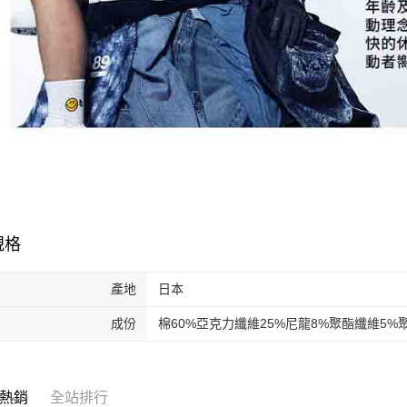
規格
產地
日本
成份
棉60%亞克力纖維25%尼龍8%聚酯纖維5%
熱銷
全站排行