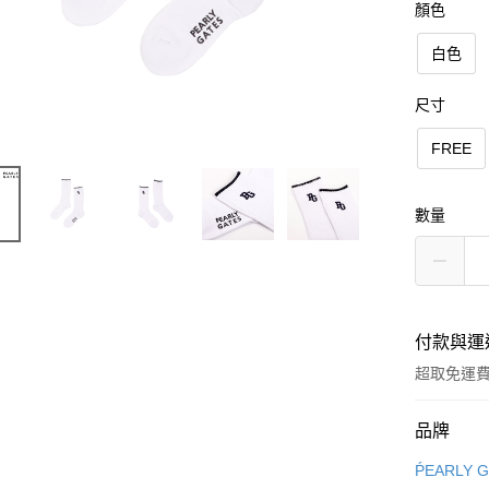
顏色
白色
尺寸
FREE
數量
付款與運
超取免運
付款方式
品牌
信用卡一
ṔEARLY 