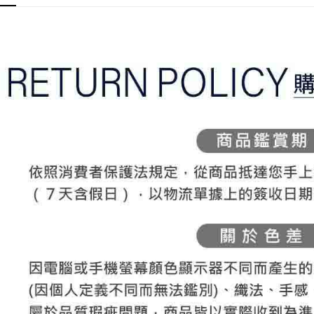
免運費
１．於結帳
2.透過簡
付」結帳
帳／街口支
付款後全
２．訂單
３．收到繳
免運費
【注意事
／ATM／
1.本服務
※ 請注意
萊爾富取
用戶於交
絡購買商品
款買賣價
先享後付
免運費
2.基於同
※ 交易是
資料（包
是否繳費成
付款後萊
用，由本
付客戶支
免運費
3.完整用
【注意事
7-11取貨
１．透過由
交易，需
免運費
求債權轉
２．關於
付款後7-1
https://aft
免運費
３．未成
「AFTE
宅配
任。
４．使用「
免運費
即時審查
結果請求
離島宅配
５．嚴禁