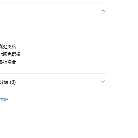
付款
適鬆弛風格
樣化顏色選擇
合各種場合
分期
你分期使用說明】
享後付
類 (3)
由台灣大哥大提供，台灣大哥大用戶可立即使用無須另外申請。
式選擇「大哥付你分期」，訂單成立後會自動跳轉到大哥付的交易
證手機門號後，選擇欲分期的期數、繳款截止日，確認付款後即
Y GATES
高爾夫配件
FTEE先享後付」】
。
客服
先享後付是「在收到商品之後才付款」的支付方式。 讓您購物簡單
准額度、可分期數及費用金額請依後續交易確認頁面所載為準。
◼️ 襪子
中/長襪
心！
立30分鐘內，如未前往確認交易或遇審核未通過，訂單將自動取
：不需註冊會員、不需綁卡、不需儲值。
Y GATES
🛍️ 精選商品專區3折起
配件
「轉專審核」未通過狀況，表示未達大哥付你分期系統評分，恕
：只要手機號碼，簡訊認證，即可結帳。
評估內容。
：先確認商品／服務後，再付款。
式說明】
付款
項不併入電信帳單，「大哥付你分期」於每月結算日後寄送繳費提
EE先享後付」結帳流程】