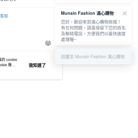
式選擇「大哥付你分期」，訂單成立後會自動跳轉到大哥付的交易
證手機門號後，選擇欲分期的期數、繳款截止日，確認付款後即
YS
👔 男裝 | 上衣 재킷
FTEE先享後付」】
Munsin Fashion 滿心購物
。
客服
先享後付是「在收到商品之後才付款」的支付方式。 讓您購物簡單
准額度、可分期數及費用金額請依後續交易確認頁面所載為準。
上衣
短袖POLO / 立領衫
您好，歡迎來到滿心購物商城！
心！
立30分鐘內，如未前往確認交易或遇審核未通過，訂單將自動取
有任何問題，請直接留下您的姓名
：不需註冊會員、不需綁卡、不需儲值。
YS
📢春夏單品4折up
男款
「轉專審核」未通過狀況，表示未達大哥付你分期系統評分，恕
及聯絡電話，方便我們以最快速度
：只要手機號碼，簡訊認證，即可結帳。
評估內容。
：先確認商品／服務後，再付款。
處理喔~
式說明】
付款
項不併入電信帳單，「大哥付你分期」於每月結算日後寄送繳費提
EE先享後付」結帳流程】
方式選擇「AFTEE先享後付」後，將跳轉至「AFTEE先享後
回覆至 Munsin Fashion 滿心購物
訊連結打開帳單後，可選擇「超商條碼／台灣大直營門市／銀行轉
 cookie
頁面，進行簡訊認證並確認金額後，即可完成結帳。
付／iPASS MONEY」等通路繳費。
kie 聲明
我知道了
家取貨
成立數日內，您將收到繳費通知簡訊。
費通知簡訊後14天內，點擊此簡訊中的連結，可透過四大超商
項】
網路銀行／等多元方式進行付款，方視為交易完成。
係由「台灣大哥大股份有限公司」（以下簡稱本公司）所提供，讓
：結帳手續完成當下不需立刻繳費，但若您需要取消訂單，請聯
貨付款
易時，得透過本服務購買商品或服務，並由商店將買賣／分期付
的店家。未經商家同意取消之訂單仍視為有效，需透過AFTEE
金債權讓與本公司後，依約使用本公司帳單繳交帳款。
繳納相關費用。
意付款使用「大哥付你分期」之契約關係目的，商店將以您的個人
否成功請以「AFTEE先享後付 」之結帳頁面顯示為準，若有關於
含姓名、電話或地址）提供予台灣大哥大進項蒐集、處理及利
功／繳費後需取消欲退款等相關疑問，請聯繫「AFTEE先享後
爾富取貨
公司與您本人進行分期帳單所需資料之確認、核對及更正。
援中心」
https://netprotections.freshdesk.com/support/home
戶服務條款，請詳閱以下連結：
https://oppay.tw/userRule
項】
付款
恩沛科技股份有限公司提供之「AFTEE先享後付」服務完成之
依本服務之必要範圍內提供個人資料，並將交易相關給付款項請