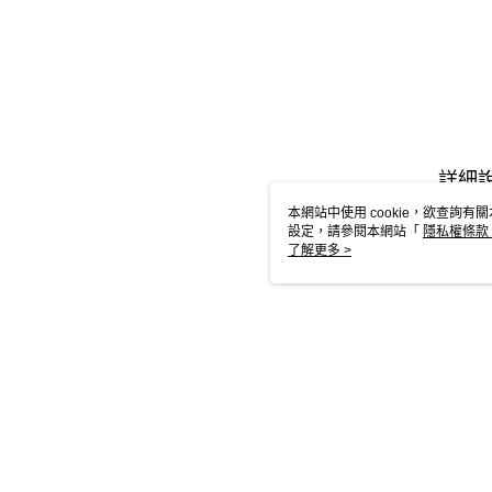
詳細
本網站中使用 cookie，欲查詢有關
設定，請參閱本網站「
隱私權條款
使用 cookie。
了解更多 >