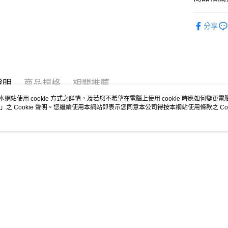
2.付款方
相關說明
流程，驗
🐕‍🦺 HAZZ
【關於「A
ATM付款
完成交易
分享
AFTEE
▶男裝
3.實際核
便利好安
4.訂單成
１．簡單
🐕‍🦺 HAZZ
消。如遇
２．便利
運送方式
無法說明
３．安心
【繳款方
全家取貨
1.分期款
【「AFT
說明
商品規格
相關推薦
醒簡訊。
免運費
１．於結帳
2.透過簡
本網站使用 cookie 方式之詳情，及若您不希望在電腦上使用 cookie 時應如何變更電腦的
付」結帳
帳／街口支
」之 Cookie 聲明。您繼續使用本網站即表示您同意本公司得按本網站使用條款之 Coo
付款後全
２．訂單
３．收到繳
免運費
【注意事
／ATM／
1.本服務
※ 請注意
萊爾富取
用戶於交
絡購買商品
款買賣價
先享後付
免運費
2.基於同
※ 交易是
資料（包
是否繳費成
付款後萊
用，由本
付客戶支
免運費
3.完整用
【注意事
7-11取貨
１．透過由
交易，需
免運費