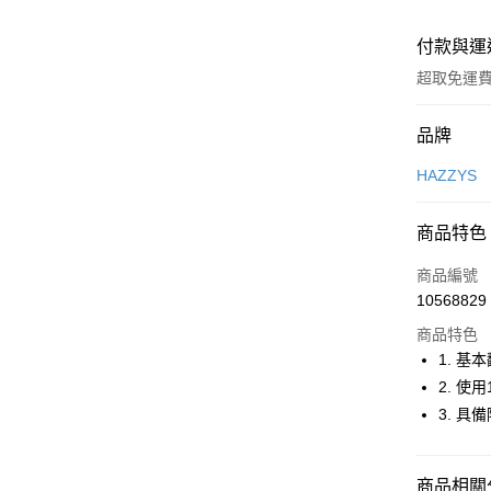
付款與運
超取免運
付款方式
品牌
信用卡一
HAZZYS
超商取貨
商品特色
LINE Pay
商品編號
Apple Pay
10568829
商品特色
街口支付
1. 
悠遊付
2. 
3. 
大哥付你
相關說明
【大哥付
AFTEE先
商品相關分
1.本服務