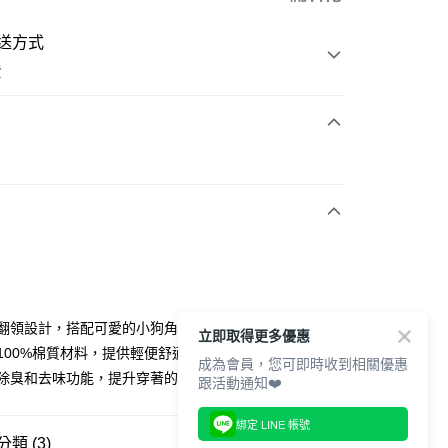
送方式
費
次付款
付款
基本翻領設計，搭配可愛的小狗角色刺繡，增添休閒風格。
立即取得更多優惠
使用100%棉質材料，提供輕便舒適的穿著感。
成為會員，您可即時收到相關優惠
具備除臭和去味功能，提升穿著的舒適度和清新感。
跟活動通知❤️
分期
綁定 LINE 帳號
你分期使用說明】
享後付
類 (3)
由台灣大哥大提供，台灣大哥大用戶可立即使用無須另外申請。