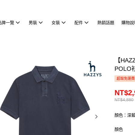
品牌一覽
男裝
女裝
配件
熱銷話題
購物說
【HA
POLO衫
超取免運費
NT$2,
NT$4,880
顏色：深
顏色