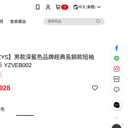
0
中文 (繁體)
明
會員權益
ZZYS】男款深藍色品牌經典長銷款短袖
 YZVEB002
928
藍色