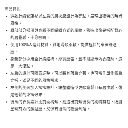
街口支付
商品特色
悠遊付
這款針織套頭衫以左肩的層次感設計為亮點，展現出獨特的時尚
大哥付你分期
風格。
相關說明
肩部部分採用與身體不同編織方式的羅紋，營造出像是搭配背心
【大哥付你分期使用說明】
的層疊感，十分吸睛。
AFTEE先享後付
1.本服務由台灣大哥大提供，台灣大哥大用戶可立即使用無須另外申請。
使用100%人造絲材質，質地滑順柔軟，提供極佳的穿著舒適
2.付款方式選擇「大哥付你分期」，訂單成立後會自動跳轉到大哥付的交易
相關說明
流程，驗證手機門號後，選擇欲分期的期數、繳款截止日，確認付款後即完
感。
【關於「AFTEE先享後付」】
成交易。
ATM付款
AFTEE先享後付是「在收到商品之後才付款」的支付方式。 讓您購物簡單
身體部分採用全針織結構，厚實感強，且不易顯示內衣痕跡，這
3.實際核准額度、可分期數及費用金額請依後續交易確認頁面所載為準。
便利好安心！
是一大優點。
4.訂單成立30分鐘內，如未前往確認交易或遇審核未通過，訂單將自動取
１．簡單：不需註冊會員、不需綁卡、不需儲值。
運送方式
消。如遇「轉專審核」未通過狀況，表示未達大哥付你分期系統評分，恕無
左肩的設計可隨意調整，可以將其落肩穿著，也可當作單側露肩
２．便利：只要手機號碼，簡訊認證，即可結帳。
法說明評估內容。
３．安心：先確認商品／服務後，再付款。
穿搭，滿足不同的風格需求。
全家取貨付款
【繳款方式說明】
1.分期款項不併入電信帳單，「大哥付你分期」於每月結算日後寄送繳費提
左側的側面加入摺褶設計，讓整體造型更顯寬鬆且有層次感，像
免運費
【「AFTEE先享後付」結帳流程】
醒簡訊。
１．於結帳方式選擇「AFTEE先享後付」後，將跳轉至「AFTEE先享後付」
是輕鬆的束褶效果。
2.透過簡訊連結打開帳單後，可選擇「超商條碼／台灣大直營門市／銀行轉
付款後全家取貨
結帳頁面，進行簡訊認證並確認金額後，即可完成結帳。
後背的衣長設計比前面稍短，創造出前短後長的獨特剪裁，既能
帳／街口支付／iPASS MONEY」等通路繳費。
２．訂單成立數日內，您將收到繳費通知簡訊。
免運費
呈現前方的蓬鬆感，又保有後背的簡潔俐落。
３．收到繳費通知簡訊後14天內，點擊此簡訊中的連結，可透過四大超商／
【注意事項】
ATM／網路銀行／等多元方式進行付款，方視為交易完成。
萊爾富取貨付款
1.本服務係由「台灣大哥大股份有限公司」（以下簡稱本公司）所提供，讓
※ 請注意：結帳手續完成當下不需立刻繳費，但若您需要取消訂單，請聯絡
用戶於交易時，得透過本服務購買商品或服務，並由商店將買賣／分期付款
免運費
購買商品的店家。未經商家同意取消之訂單仍視為有效，需透過AFTEE先享