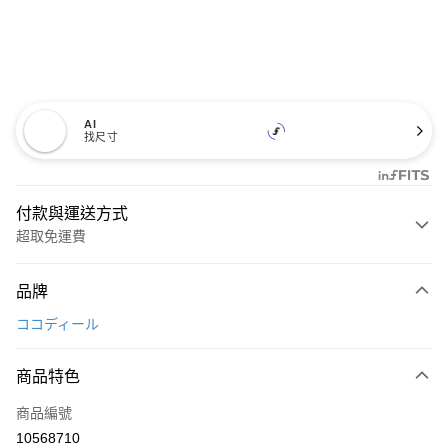
AI
找尺寸
付款與運送方式
超取免運費
付款方式
品牌
信用卡一次付款
ココディール
超商取貨付款
商品特色
LINE Pay
商品編號
Apple Pay
10568710