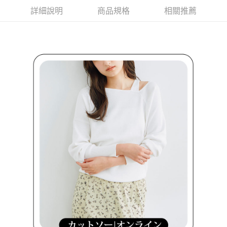
買賣價金債權讓與本公司後，依約使用本公司帳單繳交帳款。
後付繳納相關費用。
2.基於同意付款使用「大哥付你分期」之契約關係目的，商店將以您的個人
詳細說明
商品規格
相關推薦
付款後萊爾富取貨
※ 交易是否成功請以「AFTEE先享後付 」之結帳頁面顯示為準，若有關於
資料（包含姓名、電話或地址）提供予台灣大哥大進項蒐集、處理及利用，
是否繳費成功／繳費後需取消欲退款等相關疑問，請聯繫「AFTEE先享後付
免運費
由本公司與您本人進行分期帳單所需資料之確認、核對及更正。
客戶支援中心」
https://netprotections.freshdesk.com/support/home
3.完整用戶服務條款，請詳閱以下連結：
https://oppay.tw/userRule
7-11取貨付款
【注意事項】
１．透過由恩沛科技股份有限公司提供之「AFTEE先享後付」服務完成之交
免運費
易，需依本服務之必要範圍內提供個人資料，並將交易相關給付款項請求債
權轉讓予恩沛科技股份有限公司。
付款後7-11取貨
２．關於個人資料處理事宜，請瀏覽以下網址：
免運費
https://aftee.tw/terms/#terms3
３．未成年的使用者請事先徵得法定代理人或監護人之同意方可使用
宅配
「AFTEE先享後付」，若未經同意申辦者引起之損失，本公司不負相關責
任。
免運費
４．使用「AFTEE先享後付」時，將依據個別帳號之用戶狀況，依本公司即
時審查核予不同之上限額度；若仍有額度不足之情形，本公司將視審查結果
離島宅配
請求用戶進行身份認證。
免運費
５．嚴禁一人註冊多個帳號或使用他人資訊註冊。若發現惡意使用之情形，
恩沛科技股份有限公司將有權停止該用戶之使用額度並採取法律行動。