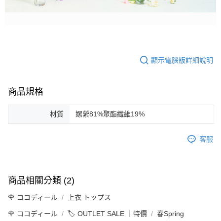
顯示電腦版詳細說明
商品規格
材質
嫘縈81%聚酯纖維19%
客服
商品相關分類 (2)
🌹 ココディール
上衣 トップス
🌹 ココディール
🏷️ OUTLET SALE ｜特價
春Spring