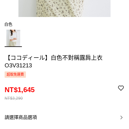
白色
【ココディール】白色不對稱露肩上衣
O3V31213
超取免運費
NT$1,645
NT$3,290
請選擇商品選項