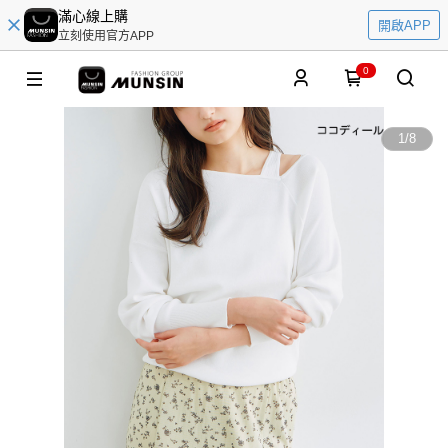
滿心線上購
開啟APP
立刻使用官方APP
0
1
/
8