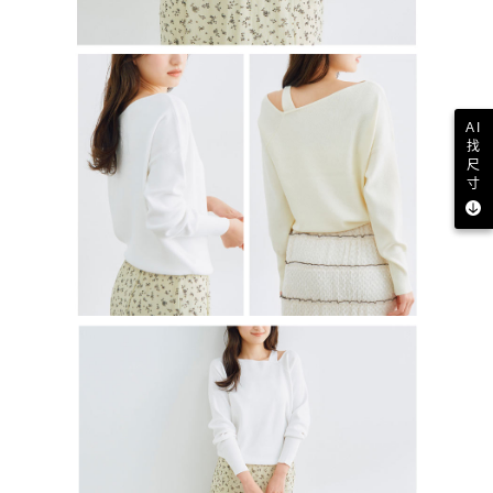
AI
找
尺
寸