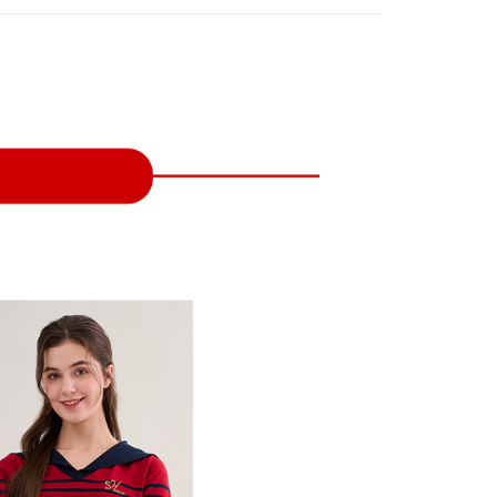
付款
項不併入電信帳單，「大哥付你分期」於每月結算日後寄送繳費提
EE先享後付」結帳流程】
方式選擇「AFTEE先享後付」後，將跳轉至「AFTEE先享後
訊連結打開帳單後，可選擇「超商條碼／台灣大直營門市／銀行轉
頁面，進行簡訊認證並確認金額後，即可完成結帳。
付／iPASS MONEY」等通路繳費。
家取貨
成立數日內，您將收到繳費通知簡訊。
費通知簡訊後14天內，點擊此簡訊中的連結，可透過四大超商
項】
網路銀行／等多元方式進行付款，方視為交易完成。
係由「台灣大哥大股份有限公司」（以下簡稱本公司）所提供，讓
：結帳手續完成當下不需立刻繳費，但若您需要取消訂單，請聯
貨付款
易時，得透過本服務購買商品或服務，並由商店將買賣／分期付
的店家。未經商家同意取消之訂單仍視為有效，需透過AFTEE
金債權讓與本公司後，依約使用本公司帳單繳交帳款。
繳納相關費用。
意付款使用「大哥付你分期」之契約關係目的，商店將以您的個人
否成功請以「AFTEE先享後付 」之結帳頁面顯示為準，若有關於
含姓名、電話或地址）提供予台灣大哥大進項蒐集、處理及利
功／繳費後需取消欲退款等相關疑問，請聯繫「AFTEE先享後
爾富取貨
公司與您本人進行分期帳單所需資料之確認、核對及更正。
援中心」
https://netprotections.freshdesk.com/support/home
戶服務條款，請詳閱以下連結：
https://oppay.tw/userRule
項】
付款
恩沛科技股份有限公司提供之「AFTEE先享後付」服務完成之
依本服務之必要範圍內提供個人資料，並將交易相關給付款項請
讓予恩沛科技股份有限公司。
個人資料處理事宜，請瀏覽以下網址：
1取貨
ee.tw/terms/#terms3
年的使用者請事先徵得法定代理人或監護人之同意方可使用
E先享後付」，若未經同意申辦者引起之損失，本公司不負相關責
AFTEE先享後付」時，將依據個別帳號之用戶狀況，依本公司
核予不同之上限額度；若仍有額度不足之情形，本公司將視審查
用戶進行身份認證。