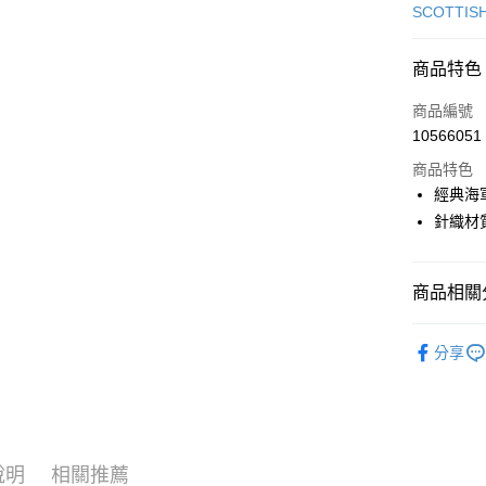
信用卡一
SCOTTIS
超商取貨
商品特色
LINE Pay
商品編號
Apple Pay
10566051
商品特色
街口支付
經典海
悠遊付
針織材
大哥付你
相關說明
商品相關分
【大哥付
AFTEE先
1.本服務
🎀 SCOTT
2.付款方
相關說明
分享
流程，驗
【關於「A
▶女裝
ATM付款
完成交易
AFTEE
3.實際核
便利好安
🎀 SCOTT
4.訂單成
１．簡單
消。如遇
２．便利
運送方式
無法說明
３．安心
說明
相關推薦
【繳款方