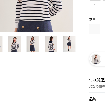
S
數量
付款與運
超取免運
付款方式
品牌