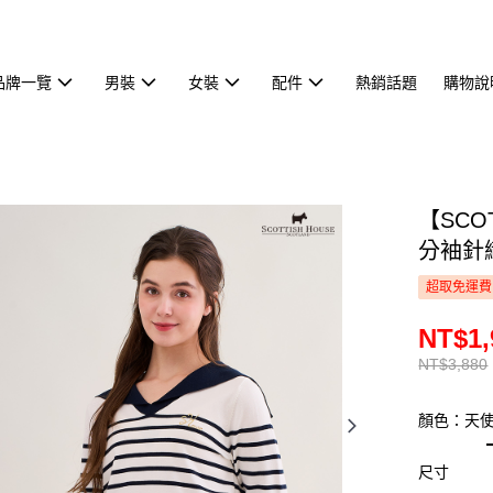
品牌一覽
男裝
女裝
配件
熱銷話題
購物說
【SCO
分袖針織 
超取免運費
NT$1,
NT$3,880
顏色：天
尺寸