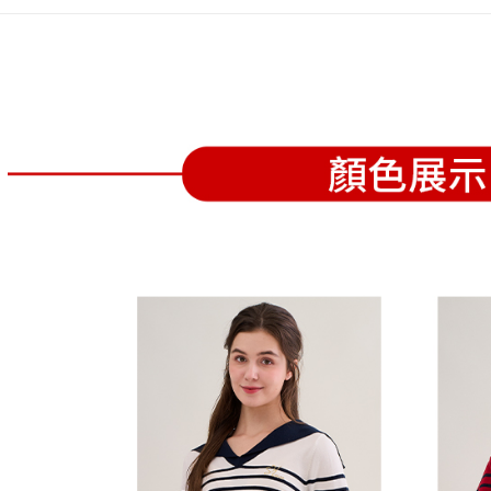
全家取貨
1.分期款
【「AFT
醒簡訊。
免運費
１．於結帳
2.透過簡
付」結帳
帳／街口支
付款後全
２．訂單
３．收到繳
免運費
【注意事
／ATM／
1.本服務
※ 請注意
萊爾富取
用戶於交
絡購買商品
款買賣價
先享後付
免運費
2.基於同
※ 交易是
資料（包
是否繳費成
付款後萊
用，由本
付客戶支
免運費
3.完整用
【注意事
7-11取貨
１．透過由
交易，需
免運費
求債權轉
２．關於
付款後7-1
https://aft
免運費
３．未成
「AFTE
宅配
任。
４．使用「
免運費
即時審查
結果請求