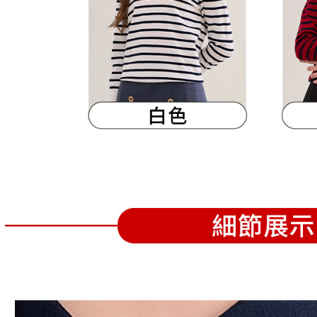
離島宅配
５．嚴禁
免運費
形，恩沛
動。