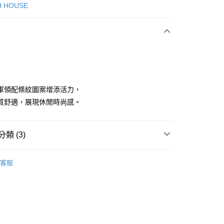
次付款
H HOUSE
付款
軍領配條紋圖案增添活力，
質舒適，展現休閒時尚感。
分期
類 (3)
你分期使用說明】
享後付
由台灣大哥大提供，台灣大哥大用戶可立即使用無須另外申請。
ISH HOUSE
上衣｜針織
式選擇「大哥付你分期」，訂單成立後會自動跳轉到大哥付的交易
客服
證手機門號後，選擇欲分期的期數、繳款截止日，確認付款後即
FTEE先享後付」】
上衣
針織衫/毛衣
。
先享後付是「在收到商品之後才付款」的支付方式。 讓您購物簡單
准額度、可分期數及費用金額請依後續交易確認頁面所載為準。
心！
ISH HOUSE
🌞 25春夏單品
立30分鐘內，如未前往確認交易或遇審核未通過，訂單將自動取
：不需註冊會員、不需綁卡、不需儲值。
「轉專審核」未通過狀況，表示未達大哥付你分期系統評分，恕
：只要手機號碼，簡訊認證，即可結帳。
評估內容。
：先確認商品／服務後，再付款。
式說明】