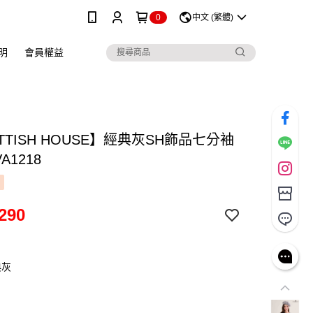
0
中文 (繁體)
明
會員權益
TTISH HOUSE】經典灰SH飾品七分袖
VA1218
290
典灰