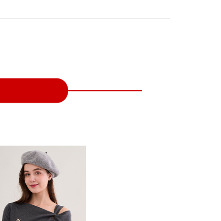
付款
項不併入電信帳單，「大哥付你分期」於每月結算日後寄送繳費提
EE先享後付」結帳流程】
方式選擇「AFTEE先享後付」後，將跳轉至「AFTEE先享後
訊連結打開帳單後，可選擇「超商條碼／台灣大直營門市／銀行轉
頁面，進行簡訊認證並確認金額後，即可完成結帳。
付／iPASS MONEY」等通路繳費。
家取貨
成立數日內，您將收到繳費通知簡訊。
費通知簡訊後14天內，點擊此簡訊中的連結，可透過四大超商
項】
網路銀行／等多元方式進行付款，方視為交易完成。
係由「台灣大哥大股份有限公司」（以下簡稱本公司）所提供，讓
：結帳手續完成當下不需立刻繳費，但若您需要取消訂單，請聯
貨付款
易時，得透過本服務購買商品或服務，並由商店將買賣／分期付
的店家。未經商家同意取消之訂單仍視為有效，需透過AFTEE
金債權讓與本公司後，依約使用本公司帳單繳交帳款。
繳納相關費用。
意付款使用「大哥付你分期」之契約關係目的，商店將以您的個人
否成功請以「AFTEE先享後付 」之結帳頁面顯示為準，若有關於
含姓名、電話或地址）提供予台灣大哥大進項蒐集、處理及利
功／繳費後需取消欲退款等相關疑問，請聯繫「AFTEE先享後
爾富取貨
公司與您本人進行分期帳單所需資料之確認、核對及更正。
援中心」
https://netprotections.freshdesk.com/support/home
戶服務條款，請詳閱以下連結：
https://oppay.tw/userRule
項】
付款
恩沛科技股份有限公司提供之「AFTEE先享後付」服務完成之
依本服務之必要範圍內提供個人資料，並將交易相關給付款項請
讓予恩沛科技股份有限公司。
個人資料處理事宜，請瀏覽以下網址：
1取貨
ee.tw/terms/#terms3
年的使用者請事先徵得法定代理人或監護人之同意方可使用
E先享後付」，若未經同意申辦者引起之損失，本公司不負相關責
AFTEE先享後付」時，將依據個別帳號之用戶狀況，依本公司
核予不同之上限額度；若仍有額度不足之情形，本公司將視審查
用戶進行身份認證。