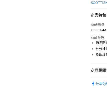
信用卡一
SCOTTIS
超商取貨
商品特色
LINE Pay
商品編號
Apple Pay
10566043
商品特色
街口支付
飾品點
悠遊付
七分袖
柔軟棉
大哥付你
相關說明
【大哥付
AFTEE先
商品相關分
1.本服務
2.付款方
相關說明
流程，驗
🎀 SCOTT
【關於「A
ATM付款
完成交易
分享
AFTEE
▶女裝
3.實際核
便利好安
4.訂單成
１．簡單
🎀 SCOTT
消。如遇
２．便利
運送方式
無法說明
３．安心
【繳款方