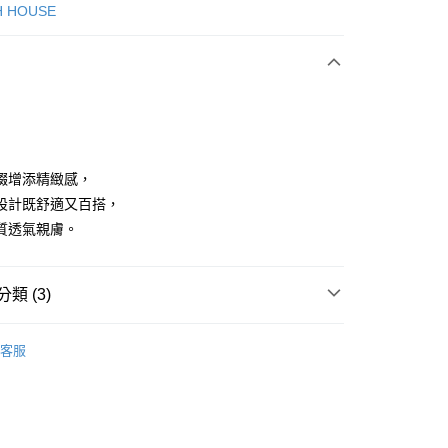
次付款
H HOUSE
付款
綴增添精緻感，
設計既舒適又百搭，
質透氣親膚。
分期
你分期使用說明】
享後付
類 (3)
由台灣大哥大提供，台灣大哥大用戶可立即使用無須另外申請。
式選擇「大哥付你分期」，訂單成立後會自動跳轉到大哥付的交易
證手機門號後，選擇欲分期的期數、繳款截止日，確認付款後即
ISH HOUSE
上衣｜T恤
FTEE先享後付」】
。
客服
先享後付是「在收到商品之後才付款」的支付方式。 讓您購物簡單
准額度、可分期數及費用金額請依後續交易確認頁面所載為準。
上衣
長袖T恤
心！
立30分鐘內，如未前往確認交易或遇審核未通過，訂單將自動取
：不需註冊會員、不需綁卡、不需儲值。
ISH HOUSE
🌞 25春夏單品
「轉專審核」未通過狀況，表示未達大哥付你分期系統評分，恕
：只要手機號碼，簡訊認證，即可結帳。
評估內容。
：先確認商品／服務後，再付款。
式說明】