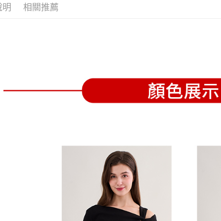
全家取貨
1.分期款
【「AFT
說明
相關推薦
醒簡訊。
免運費
１．於結帳
2.透過簡
付」結帳
帳／街口支
付款後全
２．訂單
３．收到繳
免運費
【注意事
／ATM／
1.本服務
※ 請注意
萊爾富取
用戶於交
絡購買商品
款買賣價
先享後付
免運費
2.基於同
※ 交易是
資料（包
是否繳費成
付款後萊
用，由本
付客戶支
免運費
3.完整用
【注意事
7-11取貨
１．透過由
交易，需
免運費
求債權轉
２．關於
付款後7-1
https://aft
免運費
３．未成
「AFTE
宅配
任。
４．使用「
免運費
即時審查
結果請求