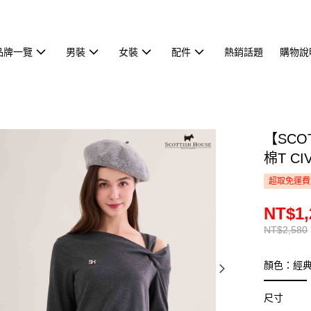
品牌一覽
男裝
女裝
配件
熱銷話題
購物說
【SCO
棉T CI
超取免運費
NT$1,
NT$2,580
顏色：經
尺寸