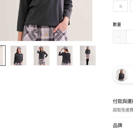
S
數量
付款與運
超取免運
付款方式
品牌