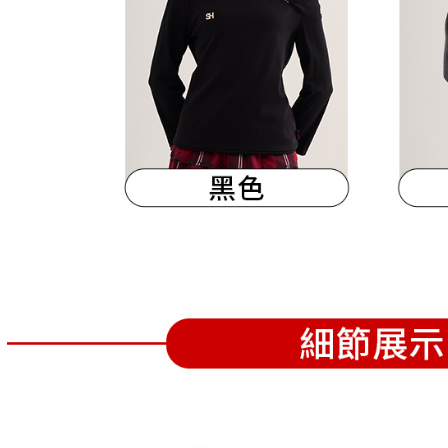
離島宅配
５．嚴禁
免運費
形，恩沛
動。