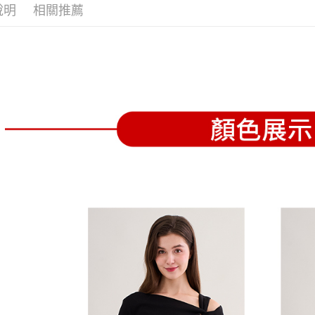
全家取貨
1.分期款
【「AFT
說明
相關推薦
醒簡訊。
免運費
１．於結帳
2.透過簡
付」結帳
帳／街口支
付款後全
２．訂單
３．收到繳
免運費
【注意事
／ATM／
1.本服務
※ 請注意
萊爾富取
用戶於交
絡購買商品
款買賣價
先享後付
免運費
2.基於同
※ 交易是
資料（包
是否繳費成
付款後萊
用，由本
付客戶支
免運費
3.完整用
【注意事
7-11取貨
１．透過由
交易，需
免運費
求債權轉
２．關於
付款後7-1
https://aft
免運費
３．未成
「AFTE
宅配
任。
４．使用「
免運費
即時審查
結果請求