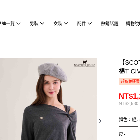
品牌一覽
男裝
女裝
配件
熱銷話題
購物說
【SCO
棉T CI
超取免運費
NT$1,
NT$2,580
顏色：經
尺寸