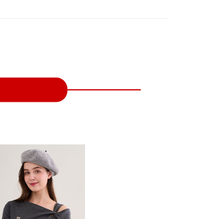
付款
項不併入電信帳單，「大哥付你分期」於每月結算日後寄送繳費提
EE先享後付」結帳流程】
方式選擇「AFTEE先享後付」後，將跳轉至「AFTEE先享後
訊連結打開帳單後，可選擇「超商條碼／台灣大直營門市／銀行轉
頁面，進行簡訊認證並確認金額後，即可完成結帳。
付／iPASS MONEY」等通路繳費。
家取貨
成立數日內，您將收到繳費通知簡訊。
費通知簡訊後14天內，點擊此簡訊中的連結，可透過四大超商
項】
網路銀行／等多元方式進行付款，方視為交易完成。
係由「台灣大哥大股份有限公司」（以下簡稱本公司）所提供，讓
：結帳手續完成當下不需立刻繳費，但若您需要取消訂單，請聯
貨付款
易時，得透過本服務購買商品或服務，並由商店將買賣／分期付
的店家。未經商家同意取消之訂單仍視為有效，需透過AFTEE
金債權讓與本公司後，依約使用本公司帳單繳交帳款。
繳納相關費用。
意付款使用「大哥付你分期」之契約關係目的，商店將以您的個人
否成功請以「AFTEE先享後付 」之結帳頁面顯示為準，若有關於
含姓名、電話或地址）提供予台灣大哥大進項蒐集、處理及利
功／繳費後需取消欲退款等相關疑問，請聯繫「AFTEE先享後
爾富取貨
公司與您本人進行分期帳單所需資料之確認、核對及更正。
援中心」
https://netprotections.freshdesk.com/support/home
戶服務條款，請詳閱以下連結：
https://oppay.tw/userRule
項】
付款
恩沛科技股份有限公司提供之「AFTEE先享後付」服務完成之
依本服務之必要範圍內提供個人資料，並將交易相關給付款項請
讓予恩沛科技股份有限公司。
個人資料處理事宜，請瀏覽以下網址：
1取貨
ee.tw/terms/#terms3
年的使用者請事先徵得法定代理人或監護人之同意方可使用
E先享後付」，若未經同意申辦者引起之損失，本公司不負相關責
AFTEE先享後付」時，將依據個別帳號之用戶狀況，依本公司
核予不同之上限額度；若仍有額度不足之情形，本公司將視審查
用戶進行身份認證。