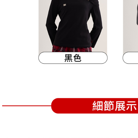
離島宅配
５．嚴禁
免運費
形，恩沛
動。