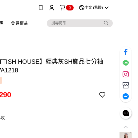
0
中文 (繁體)
明
會員權益
TTISH HOUSE】經典灰SH飾品七分袖
VA1218
290
典灰