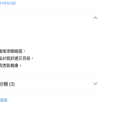
次付款
H HOUSE
付款
綴增添精緻感，
設計既舒適又百搭，
質透氣親膚。
分期
你分期使用說明】
享後付
類 (3)
由台灣大哥大提供，台灣大哥大用戶可立即使用無須另外申請。
式選擇「大哥付你分期」，訂單成立後會自動跳轉到大哥付的交易
證手機門號後，選擇欲分期的期數、繳款截止日，確認付款後即
ISH HOUSE
上衣｜T恤
FTEE先享後付」】
。
客服
先享後付是「在收到商品之後才付款」的支付方式。 讓您購物簡單
准額度、可分期數及費用金額請依後續交易確認頁面所載為準。
上衣
長袖T恤
心！
立30分鐘內，如未前往確認交易或遇審核未通過，訂單將自動取
：不需註冊會員、不需綁卡、不需儲值。
ISH HOUSE
🌞 25春夏單品
「轉專審核」未通過狀況，表示未達大哥付你分期系統評分，恕
：只要手機號碼，簡訊認證，即可結帳。
評估內容。
：先確認商品／服務後，再付款。
式說明】