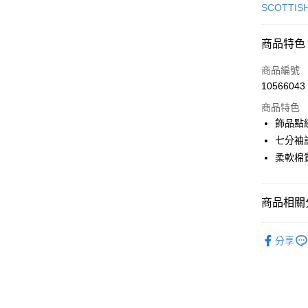
信用卡一
SCOTTIS
超商取貨
商品特色
LINE Pay
商品編號
Apple Pay
10566043
商品特色
街口支付
飾品點
悠遊付
七分袖
柔軟棉
大哥付你
相關說明
【大哥付
AFTEE先
商品相關分
1.本服務
2.付款方
相關說明
流程，驗
🎀 SCOTT
【關於「A
ATM付款
完成交易
分享
AFTEE
▶女裝
3.實際核
便利好安
4.訂單成
１．簡單
🎀 SCOTT
消。如遇
２．便利
運送方式
無法說明
３．安心
【繳款方