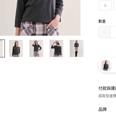
S
數量
付款與運
超取免運
付款方式
品牌