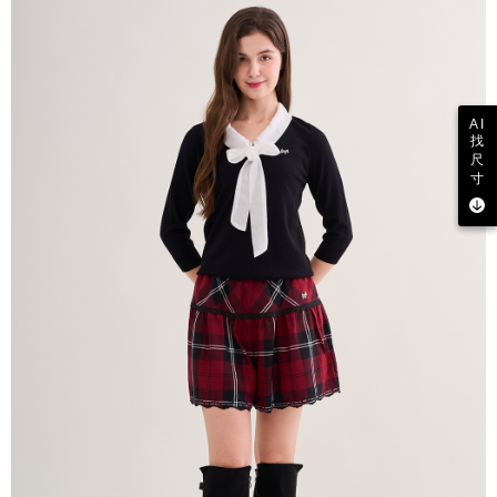
AI
找
尺
寸