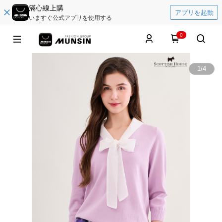
滿心線上購
アプリを起動
いますぐ公式アプリを使用する
0
1
/
4