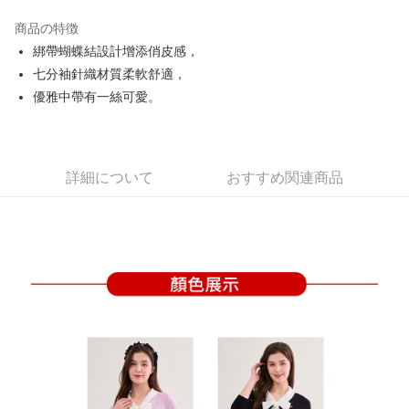
JKOPAY
商品の特徴
Easy Wallet
綁帶蝴蝶結設計增添俏皮感，
OP Pay Later
七分袖針織材質柔軟舒適，
説明
優雅中帶有一絲可愛。
【OP Pay Later 使用説明】
AFTEE代金後払い
1. 本サービスは台湾大哥大によって提供され、台湾大哥大のユーザーは追
加の申請なしで即時に利用可能です。
説明
2. 支払い方法で「OP Pay Later」を選択すると、注文が成立した後に自動
一、 AFTEE代金後払いについて
詳細について
おすすめ関連商品
的に OP Pay Later の取引プロセスに移行し、携帯番号を確認後、分割払
ATM払い
1.お支払い方法でAFTEE代金後払いを選択すると、携帯電話認証ウィンド
いの回数や支払い期限を選択し、支払いを確認すると取引が完了します。
ウが表示されます。
3. 実際の承認額、分割回数および費用については、後続の取引確認ページ
2.SMSで認証してお支払い手続を進めてください。
配送方法
を基準とします。
3.注文するときのお支払いは不要です。商品はご指定の住所に配送されま
4. 注文成立後30分以内に確認取引を行わない場合や審査が通過しない場
す。
全家取貨付款
合、注文は自動的にキャンセルされます。「転専審査」に未通過の状況が
4.ご注文が完了すると、携帯に支払い通知のSMSが届きます。アプリ会員
発生した場合は、システムの評価基準に達していないことを意味し、評価
送料無料
の場合は、AFTEE アプリプッシュ通知が届きます。
内容についての説明はいたしかねます。
5.商品受け取り時のお支払いは不要です。商品を確かめてから、SMSまた
付款後全家取貨
はアプリの通知に従って、4大コンビニ、またはATM/オンラインバンキン
グでお支払いください。
送料無料
【支払い方法の説明】
1. 分割払いの金額は電信請求書に統合されず、「OP Pay Later」は毎月の
代金納付期限は最短で 14 日以内ですので、ご注意ください。AFTEE アプ
萊爾富取貨付款
締め日後に支払いリマインダーのSMSを送信します。
リをダウンロードして AFTEE 会員になるとお支払い期限を最長 45 日以内
2. SMSのリンクを通じて請求書を開いた後、「コンビニバーコード／台湾
送料無料
まで延長できます。
大直営店舗／銀行振込／街口支払い／iPASS MONEY」などのチャネルで