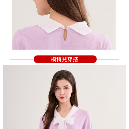
の同意を得ればAFTEEをご利用いただけます。
個人情報の処理、利用について疑問がある、または関連する法律の権利を
行使したい場合は、ネットプロテクションズ
cs_tw@netprotections.co.jp
にご連絡ください。上記に示した個人情報を、必要な購入注文書とあわせ
てAFTEEにご提供いただく、またはAFTEEにあなたの個人情報の収集、処
理、利用を許可することににご同意いただけない場合は、当サービスを選
択しないでください。