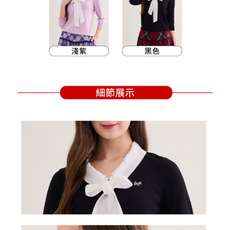
支払いを選択できます。
付款後萊爾富取貨
お支払期限は、ショップが請求した期日と、AFTEEで延長できる日数をも
とに計算されます。AFTEEで注文すると、商品を受け取るまで支払い期限
送料無料
【注意事項】
を延長できますが、商品を期限内に受け取れない場合があります（例：予
1. 本サービスは「台湾大哥大株式会社」（以下「当社」といいます）によ
約商品や商品到着日が比較的遅い商品）。そのため、商品到着の有無に関
7-11取貨付款
って提供され、ユーザーが取引時に本サービスを通じて商品やサービスを
わらず、AFTEEで指定された期限内にお支払いください。
購入できるようにし、店舗が売買／分割払い売買の債権を当社に譲渡した
送料無料
後、契約に基づいて当社の請求書で帳款を支払うことになります。
二、支払い限度額
2. 「OP Pay Later」を利用する契約関係の目的から、店舗はあなたの個人
付款後7-11取貨
1.初回 AFTEEを ご利用の際に、認証結果及び当社の審査の結果に基づ
情報（名前、電話または住所を含む）を台湾大哥大に提供し、収集、処理
き、限度額が設定されます。
送料無料
および利用するために、当社があなた本人と分割請求書に必要な情報の確
2.決済金額は最低NT$20です。
認、照合および修正を行います。
3.現在、台湾の会員のみご利用いただけます。
宅配
3. 完全なユーザーサービス規約については、以下のリンクを参照してくだ
さい：
https://oppay.tw/userRule
三、利用規約「AFTEE代金後払い」（以下当サービスという）はネットプ
送料無料
ロテクションズ（以下 AFTEE という）が提供し、AFTEEが代金を徴収し
ます。当サービスご利用の際に提供しなければならない個人情報（注文者
離島宅配
の氏名、電話番号、受取人の氏名、電話番号、受取人住所を含むがこれに
送料無料
限らない）は、AFTEEに渡され当サービスで必要な範囲内で利用されま
す。AFTEEの個人情報の収集、処理、利用について、詳細はAFTEE公式ホ
ームページの『個人情報の収集、処理及び利用に関する声明』をご参照く
ださい（
https://aftee.tw/privacypolicy/
）。
AFTEEの初回ご利用の際に、審査を通過すれば、最高額がNT$10,000にな
ります。支払い期限を過ぎた場合、その金額に基づいて年利20%の遅延滞
納金が加算されます。未成年の利用者は、事前に法定代理人または後見人