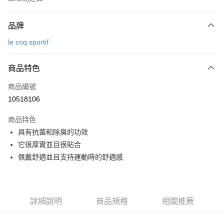
付款方式
品牌
信用卡一次付款
le coq sportif
超商取貨付款
商品特色
LINE Pay
商品編號
Apple Pay
10518106
街口支付
商品特色
悠遊付
具有抗菌和除臭的功效
大哥付你分期
它很厚實並且很貼合
相關說明
佩戴舒適並且支持運動時的舒適感
【大哥付你分期使用說明】
AFTEE先享後付
1.本服務由台灣大哥大提供，台灣大哥大用戶可立即使用無須另外申請。
2.付款方式選擇「大哥付你分期」，訂單成立後會自動跳轉到大哥付的交易
相關說明
流程，驗證手機門號後，選擇欲分期的期數、繳款截止日，確認付款後即完
【關於「AFTEE先享後付」】
詳細說明
商品規格
相關推薦
成交易。
ATM付款
AFTEE先享後付是「在收到商品之後才付款」的支付方式。 讓您購物簡單
3.實際核准額度、可分期數及費用金額請依後續交易確認頁面所載為準。
便利好安心！
4.訂單成立30分鐘內，如未前往確認交易或遇審核未通過，訂單將自動取