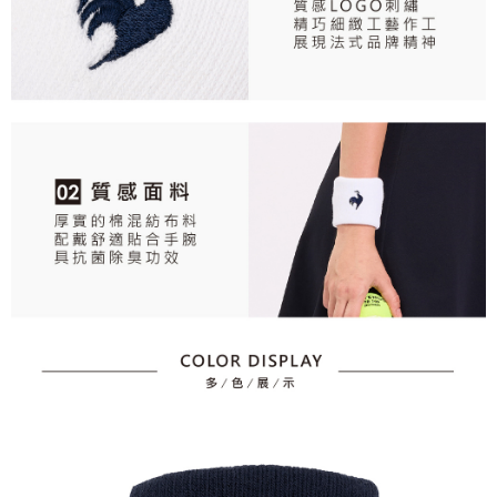
任。
免運費
４．使用「AFTEE先享後付」時，將依據個別帳號之用戶狀況，依本公司即
時審查核予不同之上限額度；若仍有額度不足之情形，本公司將視審查結果
離島宅配
請求用戶進行身份認證。
免運費
５．嚴禁一人註冊多個帳號或使用他人資訊註冊。若發現惡意使用之情形，
恩沛科技股份有限公司將有權停止該用戶之使用額度並採取法律行動。