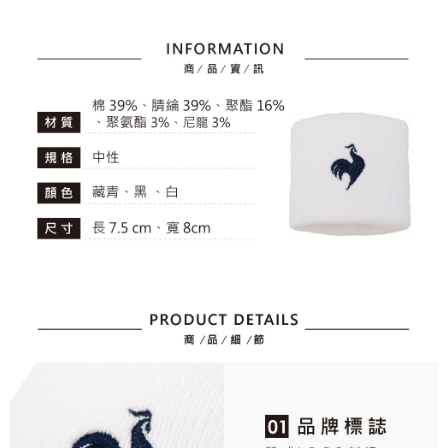
１．簡單：不需註冊會員、不需綁卡、不需儲值。
運送方式
消。如遇「轉專審核」未通過狀況，表示未達大哥付你分期系統評分，恕無
２．便利：只要手機號碼，簡訊認證，即可結帳。
法說明評估內容。
３．安心：先確認商品／服務後，再付款。
全家取貨付款
【繳款方式說明】
1.分期款項不併入電信帳單，「大哥付你分期」於每月結算日後寄送繳費提
免運費
【「AFTEE先享後付」結帳流程】
醒簡訊。
１．於結帳方式選擇「AFTEE先享後付」後，將跳轉至「AFTEE先享後付」
2.透過簡訊連結打開帳單後，可選擇「超商條碼／台灣大直營門市／銀行轉
付款後全家取貨
結帳頁面，進行簡訊認證並確認金額後，即可完成結帳。
帳／街口支付／iPASS MONEY」等通路繳費。
２．訂單成立數日內，您將收到繳費通知簡訊。
免運費
３．收到繳費通知簡訊後14天內，點擊此簡訊中的連結，可透過四大超商／
【注意事項】
ATM／網路銀行／等多元方式進行付款，方視為交易完成。
萊爾富取貨付款
1.本服務係由「台灣大哥大股份有限公司」（以下簡稱本公司）所提供，讓
※ 請注意：結帳手續完成當下不需立刻繳費，但若您需要取消訂單，請聯絡
用戶於交易時，得透過本服務購買商品或服務，並由商店將買賣／分期付款
免運費
購買商品的店家。未經商家同意取消之訂單仍視為有效，需透過AFTEE先享
買賣價金債權讓與本公司後，依約使用本公司帳單繳交帳款。
後付繳納相關費用。
2.基於同意付款使用「大哥付你分期」之契約關係目的，商店將以您的個人
付款後萊爾富取貨
※ 交易是否成功請以「AFTEE先享後付 」之結帳頁面顯示為準，若有關於
資料（包含姓名、電話或地址）提供予台灣大哥大進項蒐集、處理及利用，
是否繳費成功／繳費後需取消欲退款等相關疑問，請聯繫「AFTEE先享後付
免運費
由本公司與您本人進行分期帳單所需資料之確認、核對及更正。
客戶支援中心」
https://netprotections.freshdesk.com/support/home
3.完整用戶服務條款，請詳閱以下連結：
https://oppay.tw/userRule
7-11取貨付款
【注意事項】
１．透過由恩沛科技股份有限公司提供之「AFTEE先享後付」服務完成之交
免運費
易，需依本服務之必要範圍內提供個人資料，並將交易相關給付款項請求債
權轉讓予恩沛科技股份有限公司。
付款後7-11取貨
２．關於個人資料處理事宜，請瀏覽以下網址：
免運費
https://aftee.tw/terms/#terms3
３．未成年的使用者請事先徵得法定代理人或監護人之同意方可使用
宅配
「AFTEE先享後付」，若未經同意申辦者引起之損失，本公司不負相關責