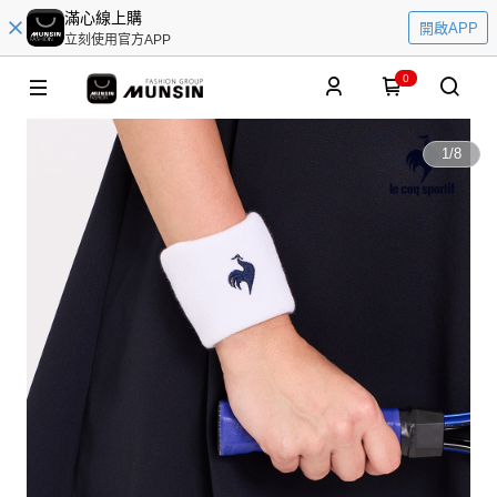
滿心線上購
開啟APP
立刻使用官方APP
0
1
/
8