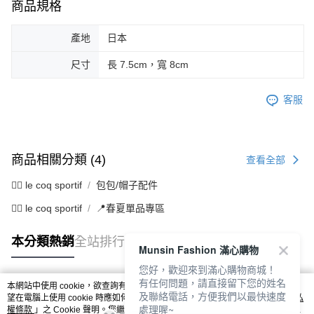
商品規格
產地
日本
尺寸
長 7.5cm，寬 8cm
客服
商品相關分類 (4)
查看全部
🚴‍♂️ le coq sportif
包包/帽子配件
🚴‍♂️ le coq sportif
📍春夏單品專區
本分類熱銷
全站排行
Munsin Fashion 滿心購物
您好，歡迎來到滿心購物商城！
有任何問題，請直接留下您的姓名
本網站中使用 cookie，欲查詢有關本網站使用 cookie 方式之詳情，及若您不希
及聯絡電話，方便我們以最快速度
熱門標籤
望在電腦上使用 cookie 時應如何變更電腦的 cookie 設定，請參閱本網站「
隱私
處理喔~
權條款
」之 Cookie 聲明。您繼續使用本網站即表示您同意本公司得按本網站使