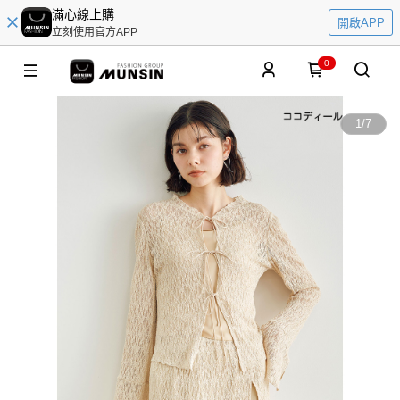
滿心線上購
開啟APP
立刻使用官方APP
0
1
/
7