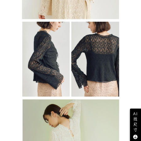
AI
找
尺
寸