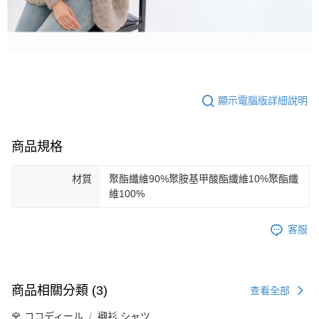
顯示電腦版詳細說明
商品規格
材質
聚酯纖維90%聚胺基甲酸酯纖維10%聚酯纖
維100%
客服
商品相關分類 (3)
查看全部
🌹 ココディール
襯衫 シャツ