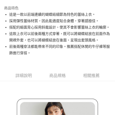
街口支付
商品特色
悠遊付
這是一款以前端連續的蝴蝶結細節為特色的蕾絲上衣。
大哥付你分期
採用彈性蕾絲材質，因此能適度貼合身體，穿著感極佳。
相關說明
搭配的緞面背心採用斜裁設計，使其不會影響蕾絲上衣的輪廓。
【大哥付你分期使用說明】
這款上衣可以前後兩種方式穿著，既可以將蝴蝶結放在前面作為
AFTEE先享後付
1.本服務由台灣大哥大提供，台灣大哥大用戶可立即使用無須另外申請。
開襟外套，也可以將蝴蝶結放在後面，呈現出套頭風格。
2.付款方式選擇「大哥付你分期」，訂單成立後會自動跳轉到大哥付的交易
相關說明
流程，驗證手機門號後，選擇欲分期的期數、繳款截止日，確認付款後即完
前後兩種穿法都能帶來不同的印象。推薦搭配休閒的牛仔褲等服
【關於「AFTEE先享後付」】
成交易。
ATM付款
AFTEE先享後付是「在收到商品之後才付款」的支付方式。 讓您購物簡單
飾進行穿搭。
3.實際核准額度、可分期數及費用金額請依後續交易確認頁面所載為準。
便利好安心！
4.訂單成立30分鐘內，如未前往確認交易或遇審核未通過，訂單將自動取
１．簡單：不需註冊會員、不需綁卡、不需儲值。
運送方式
消。如遇「轉專審核」未通過狀況，表示未達大哥付你分期系統評分，恕無
２．便利：只要手機號碼，簡訊認證，即可結帳。
法說明評估內容。
３．安心：先確認商品／服務後，再付款。
全家取貨付款
【繳款方式說明】
詳細說明
商品規格
相關推薦
1.分期款項不併入電信帳單，「大哥付你分期」於每月結算日後寄送繳費提
每筆NT$80，滿NT$2,000(含以上)免運費
【「AFTEE先享後付」結帳流程】
醒簡訊。
１．於結帳方式選擇「AFTEE先享後付」後，將跳轉至「AFTEE先享後付」
2.透過簡訊連結打開帳單後，可選擇「超商條碼／台灣大直營門市／銀行轉
付款後全家取貨
結帳頁面，進行簡訊認證並確認金額後，即可完成結帳。
帳／街口支付／iPASS MONEY」等通路繳費。
２．訂單成立數日內，您將收到繳費通知簡訊。
每筆NT$80，滿NT$2,000(含以上)免運費
３．收到繳費通知簡訊後14天內，點擊此簡訊中的連結，可透過四大超商／
【注意事項】
ATM／網路銀行／等多元方式進行付款，方視為交易完成。
萊爾富取貨付款
1.本服務係由「台灣大哥大股份有限公司」（以下簡稱本公司）所提供，讓
※ 請注意：結帳手續完成當下不需立刻繳費，但若您需要取消訂單，請聯絡
用戶於交易時，得透過本服務購買商品或服務，並由商店將買賣／分期付款
每筆NT$80，滿NT$2,000(含以上)免運費
購買商品的店家。未經商家同意取消之訂單仍視為有效，需透過AFTEE先享