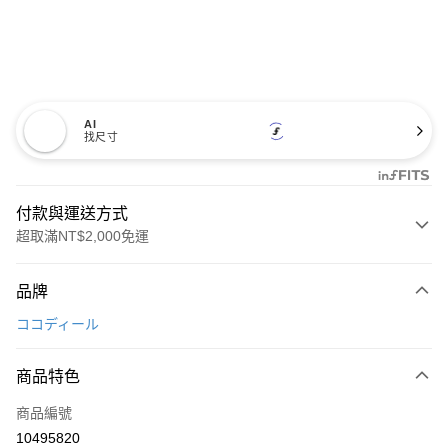
AI
找尺寸
付款與運送方式
超取滿NT$2,000免運
付款方式
品牌
信用卡一次付款
ココディール
超商取貨付款
商品特色
LINE Pay
商品編號
Apple Pay
10495820