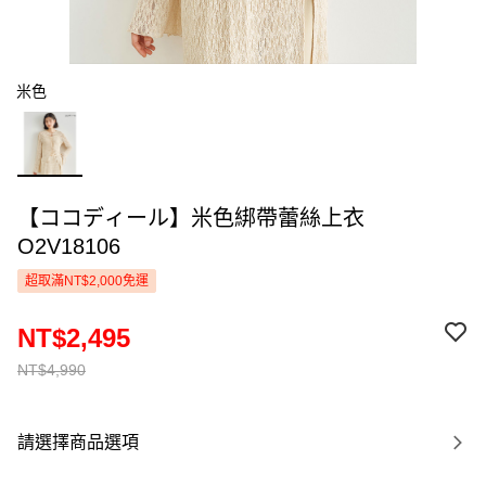
米色
【ココディール】米色綁帶蕾絲上衣
O2V18106
超取滿NT$2,000免運
NT$2,495
NT$4,990
請選擇商品選項