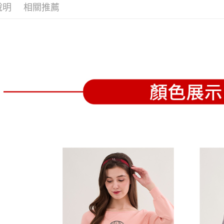
全家取貨
1.分期款
【「AFT
說明
相關推薦
醒簡訊。
免運費
１．於結帳
2.透過簡
付」結帳
帳／街口支
付款後全
２．訂單
３．收到繳
免運費
【注意事
／ATM／
1.本服務
※ 請注意
萊爾富取
用戶於交
絡購買商品
款買賣價
先享後付
免運費
2.基於同
※ 交易是
資料（包
是否繳費成
付款後萊
用，由本
付客戶支
免運費
3.完整用
【注意事
7-11取貨
１．透過由
交易，需
免運費
求債權轉
２．關於
付款後7-1
https://aft
免運費
３．未成
「AFTE
宅配
任。
４．使用「
免運費
即時審查
結果請求