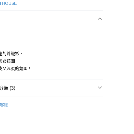
次付款
H HOUSE
付款
適的針織衫，
美女孩圖
皮又溫柔的氛圍！
分期
你分期使用說明】
享後付
類 (3)
由台灣大哥大提供，台灣大哥大用戶可立即使用無須另外申請。
式選擇「大哥付你分期」，訂單成立後會自動跳轉到大哥付的交易
證手機門號後，選擇欲分期的期數、繳款截止日，確認付款後即
ISH HOUSE
🌞 25春夏單品
FTEE先享後付」】
。
客服
先享後付是「在收到商品之後才付款」的支付方式。 讓您購物簡單
ISH HOUSE
准額度、可分期數及費用金額請依後續交易確認頁面所載為準。
上衣｜針織
心！
立30分鐘內，如未前往確認交易或遇審核未通過，訂單將自動取
：不需註冊會員、不需綁卡、不需儲值。
上衣
針織衫/毛衣
「轉專審核」未通過狀況，表示未達大哥付你分期系統評分，恕
：只要手機號碼，簡訊認證，即可結帳。
評估內容。
：先確認商品／服務後，再付款。
式說明】