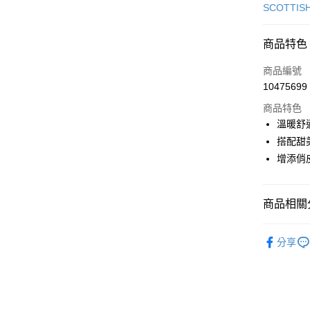
信用卡一
SCOTTIS
超商取貨
商品特色
LINE Pay
商品編號
Apple Pay
10475699
商品特色
街口支付
溫暖舒
悠遊付
搭配甜
增添俏
大哥付你
相關說明
【大哥付
AFTEE先
商品相關分
1.本服務
2.付款方
相關說明
流程，驗
🎀 SCOTT
【關於「A
ATM付款
完成交易
分享
AFTEE
🎀 SCOTT
3.實際核
便利好安
4.訂單成
１．簡單
▶女裝
消。如遇
２．便利
運送方式
無法說明
３．安心
【繳款方