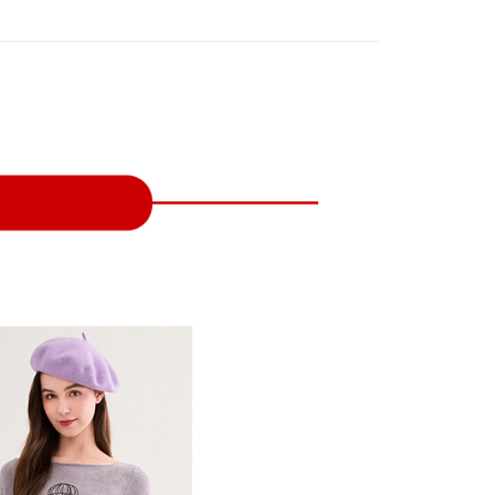
付款
項不併入電信帳單，「大哥付你分期」於每月結算日後寄送繳費提
EE先享後付」結帳流程】
方式選擇「AFTEE先享後付」後，將跳轉至「AFTEE先享後
訊連結打開帳單後，可選擇「超商條碼／台灣大直營門市／銀行轉
頁面，進行簡訊認證並確認金額後，即可完成結帳。
付／iPASS MONEY」等通路繳費。
家取貨
成立數日內，您將收到繳費通知簡訊。
費通知簡訊後14天內，點擊此簡訊中的連結，可透過四大超商
項】
網路銀行／等多元方式進行付款，方視為交易完成。
係由「台灣大哥大股份有限公司」（以下簡稱本公司）所提供，讓
：結帳手續完成當下不需立刻繳費，但若您需要取消訂單，請聯
貨付款
易時，得透過本服務購買商品或服務，並由商店將買賣／分期付
的店家。未經商家同意取消之訂單仍視為有效，需透過AFTEE
金債權讓與本公司後，依約使用本公司帳單繳交帳款。
繳納相關費用。
意付款使用「大哥付你分期」之契約關係目的，商店將以您的個人
否成功請以「AFTEE先享後付 」之結帳頁面顯示為準，若有關於
含姓名、電話或地址）提供予台灣大哥大進項蒐集、處理及利
功／繳費後需取消欲退款等相關疑問，請聯繫「AFTEE先享後
爾富取貨
公司與您本人進行分期帳單所需資料之確認、核對及更正。
援中心」
https://netprotections.freshdesk.com/support/home
戶服務條款，請詳閱以下連結：
https://oppay.tw/userRule
項】
付款
恩沛科技股份有限公司提供之「AFTEE先享後付」服務完成之
依本服務之必要範圍內提供個人資料，並將交易相關給付款項請
讓予恩沛科技股份有限公司。
個人資料處理事宜，請瀏覽以下網址：
1取貨
ee.tw/terms/#terms3
年的使用者請事先徵得法定代理人或監護人之同意方可使用
E先享後付」，若未經同意申辦者引起之損失，本公司不負相關責
AFTEE先享後付」時，將依據個別帳號之用戶狀況，依本公司
核予不同之上限額度；若仍有額度不足之情形，本公司將視審查
用戶進行身份認證。