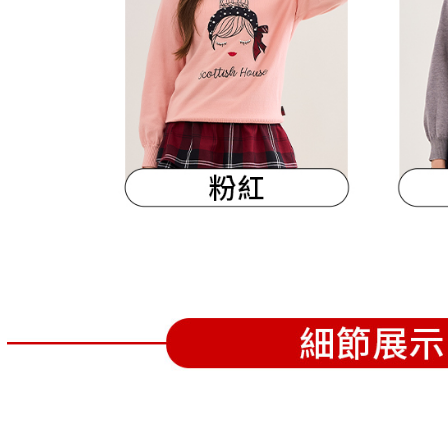
離島宅配
５．嚴禁
免運費
形，恩沛
動。