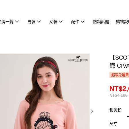
品牌一覽
男裝
女裝
配件
熱銷話題
購物說
【SCO
織 CIV
超取免運費
NT$2,
NT$4,180
甜美粉
尺寸