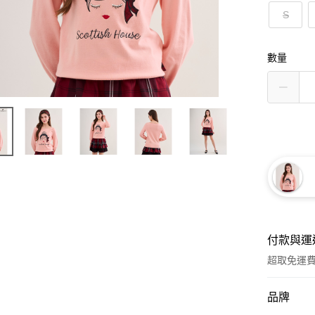
S
數量
付款與運
超取免運
付款方式
品牌