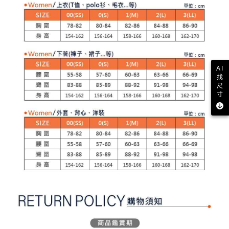
【注意事項】
ATM／網路銀行／等多元方式進行付款，方視為交易完成。
萊爾富取貨付款
1.本服務係由「台灣大哥大股份有限公司」（以下簡稱本公司）所提供，讓
※ 請注意：結帳手續完成當下不需立刻繳費，但若您需要取消訂單，請聯絡
用戶於交易時，得透過本服務購買商品或服務，並由商店將買賣／分期付款
免運費
購買商品的店家。未經商家同意取消之訂單仍視為有效，需透過AFTEE先享
買賣價金債權讓與本公司後，依約使用本公司帳單繳交帳款。
後付繳納相關費用。
2.基於同意付款使用「大哥付你分期」之契約關係目的，商店將以您的個人
付款後萊爾富取貨
※ 交易是否成功請以「AFTEE先享後付 」之結帳頁面顯示為準，若有關於
資料（包含姓名、電話或地址）提供予台灣大哥大進項蒐集、處理及利用，
是否繳費成功／繳費後需取消欲退款等相關疑問，請聯繫「AFTEE先享後付
免運費
由本公司與您本人進行分期帳單所需資料之確認、核對及更正。
客戶支援中心」
https://netprotections.freshdesk.com/support/home
3.完整用戶服務條款，請詳閱以下連結：
https://oppay.tw/userRule
AI
7-11取貨付款
找
【注意事項】
尺
１．透過由恩沛科技股份有限公司提供之「AFTEE先享後付」服務完成之交
免運費
寸
易，需依本服務之必要範圍內提供個人資料，並將交易相關給付款項請求債
權轉讓予恩沛科技股份有限公司。
付款後7-11取貨
２．關於個人資料處理事宜，請瀏覽以下網址：
免運費
https://aftee.tw/terms/#terms3
３．未成年的使用者請事先徵得法定代理人或監護人之同意方可使用
宅配
「AFTEE先享後付」，若未經同意申辦者引起之損失，本公司不負相關責
任。
免運費
４．使用「AFTEE先享後付」時，將依據個別帳號之用戶狀況，依本公司即
時審查核予不同之上限額度；若仍有額度不足之情形，本公司將視審查結果
離島宅配
請求用戶進行身份認證。
免運費
５．嚴禁一人註冊多個帳號或使用他人資訊註冊。若發現惡意使用之情形，
恩沛科技股份有限公司將有權停止該用戶之使用額度並採取法律行動。