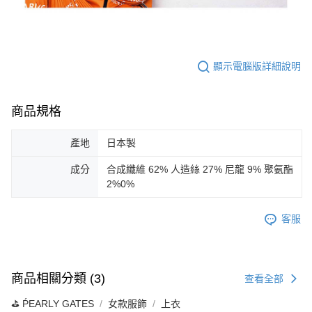
顯示電腦版詳細說明
商品規格
產地
日本製
成分
合成纖維 62% 人造絲 27% 尼龍 9% 聚氨酯
2%0%
客服
商品相關分類 (3)
查看全部
⛳️ ṔEARLY GATES
女款服飾
上衣