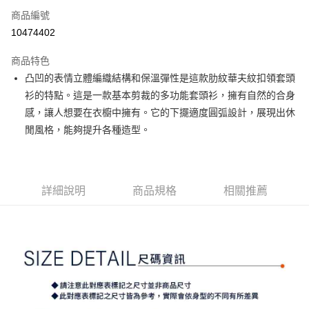
商品編號
Apple Pay
10474402
街口支付
商品特色
悠遊付
凸凹的表情立體編織結構和保溫彈性是這款肋紋華夫紋扣領套頭
大哥付你分期
衫的特點。這是一款基本剪裁的多功能套頭衫，擁有自然的合身
相關說明
感，讓人想要在衣櫥中擁有。它的下擺適度圓弧設計，展現出休
【大哥付你分期使用說明】
閒風格，能夠提升各種造型。
AFTEE先享後付
1.本服務由台灣大哥大提供，台灣大哥大用戶可立即使用無須另外申請。
2.付款方式選擇「大哥付你分期」，訂單成立後會自動跳轉到大哥付的交易
相關說明
流程，驗證手機門號後，選擇欲分期的期數、繳款截止日，確認付款後即完
【關於「AFTEE先享後付」】
成交易。
ATM付款
AFTEE先享後付是「在收到商品之後才付款」的支付方式。 讓您購物簡單
3.實際核准額度、可分期數及費用金額請依後續交易確認頁面所載為準。
詳細說明
商品規格
相關推薦
便利好安心！
4.訂單成立30分鐘內，如未前往確認交易或遇審核未通過，訂單將自動取
１．簡單：不需註冊會員、不需綁卡、不需儲值。
運送方式
消。如遇「轉專審核」未通過狀況，表示未達大哥付你分期系統評分，恕無
２．便利：只要手機號碼，簡訊認證，即可結帳。
法說明評估內容。
３．安心：先確認商品／服務後，再付款。
全家取貨付款
【繳款方式說明】
1.分期款項不併入電信帳單，「大哥付你分期」於每月結算日後寄送繳費提
免運費
【「AFTEE先享後付」結帳流程】
醒簡訊。
１．於結帳方式選擇「AFTEE先享後付」後，將跳轉至「AFTEE先享後付」
2.透過簡訊連結打開帳單後，可選擇「超商條碼／台灣大直營門市／銀行轉
付款後全家取貨
結帳頁面，進行簡訊認證並確認金額後，即可完成結帳。
帳／街口支付／iPASS MONEY」等通路繳費。
２．訂單成立數日內，您將收到繳費通知簡訊。
免運費
３．收到繳費通知簡訊後14天內，點擊此簡訊中的連結，可透過四大超商／