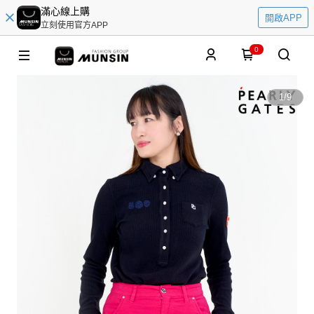
滿心線上購
開啟APP
立刻使用官方APP
0
1
/
9