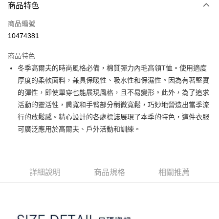
商品特色
LINE Pay
商品編號
Apple Pay
10474381
街口支付
商品特色
悠遊付
冬季高爾夫的時尚風格必備，棉質彈力內毛高領T恤。使用適度
大哥付你分期
厚度的柔軟面料，兼具保暖性、吸水性和保濕性。因為有著堅實
相關說明
的彈性，即使單穿也能展現風格，且不易變形。此外，為了追求
【大哥付你分期使用說明】
活動的靈活性，肩寬和手臂部分稍微寬鬆，巧妙地營造出當季流
AFTEE先享後付
1.本服務由台灣大哥大提供，台灣大哥大用戶可立即使用無須另外申請。
行的放鬆感。精心設計的各處標誌展現了本季的特色，這件衣服
2.付款方式選擇「大哥付你分期」，訂單成立後會自動跳轉到大哥付的交易
相關說明
流程，驗證手機門號後，選擇欲分期的期數、繳款截止日，確認付款後即完
可廣泛應用於高爾夫、戶外活動和訓練。
【關於「AFTEE先享後付」】
成交易。
ATM付款
AFTEE先享後付是「在收到商品之後才付款」的支付方式。 讓您購物簡單
3.實際核准額度、可分期數及費用金額請依後續交易確認頁面所載為準。
便利好安心！
4.訂單成立30分鐘內，如未前往確認交易或遇審核未通過，訂單將自動取
１．簡單：不需註冊會員、不需綁卡、不需儲值。
運送方式
消。如遇「轉專審核」未通過狀況，表示未達大哥付你分期系統評分，恕無
２．便利：只要手機號碼，簡訊認證，即可結帳。
法說明評估內容。
詳細說明
商品規格
相關推薦
３．安心：先確認商品／服務後，再付款。
全家取貨付款
【繳款方式說明】
1.分期款項不併入電信帳單，「大哥付你分期」於每月結算日後寄送繳費提
免運費
【「AFTEE先享後付」結帳流程】
醒簡訊。
１．於結帳方式選擇「AFTEE先享後付」後，將跳轉至「AFTEE先享後付」
2.透過簡訊連結打開帳單後，可選擇「超商條碼／台灣大直營門市／銀行轉
付款後全家取貨
結帳頁面，進行簡訊認證並確認金額後，即可完成結帳。
帳／街口支付／iPASS MONEY」等通路繳費。