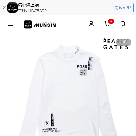
滿心線上購
開啟APP
立刻使用官方APP
0
1
/
8