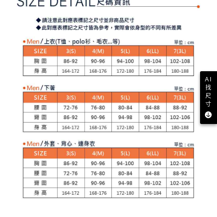
２．訂單成立數日內，您將收到繳費通知簡訊。
免運費
３．收到繳費通知簡訊後14天內，點擊此簡訊中的連結，可透過四大超商／
【注意事項】
ATM／網路銀行／等多元方式進行付款，方視為交易完成。
萊爾富取貨付款
1.本服務係由「台灣大哥大股份有限公司」（以下簡稱本公司）所提供，讓
※ 請注意：結帳手續完成當下不需立刻繳費，但若您需要取消訂單，請聯絡
用戶於交易時，得透過本服務購買商品或服務，並由商店將買賣／分期付款
免運費
購買商品的店家。未經商家同意取消之訂單仍視為有效，需透過AFTEE先享
買賣價金債權讓與本公司後，依約使用本公司帳單繳交帳款。
後付繳納相關費用。
2.基於同意付款使用「大哥付你分期」之契約關係目的，商店將以您的個人
付款後萊爾富取貨
※ 交易是否成功請以「AFTEE先享後付 」之結帳頁面顯示為準，若有關於
資料（包含姓名、電話或地址）提供予台灣大哥大進項蒐集、處理及利用，
是否繳費成功／繳費後需取消欲退款等相關疑問，請聯繫「AFTEE先享後付
免運費
由本公司與您本人進行分期帳單所需資料之確認、核對及更正。
客戶支援中心」
https://netprotections.freshdesk.com/support/home
3.完整用戶服務條款，請詳閱以下連結：
https://oppay.tw/userRule
AI
7-11取貨付款
找
【注意事項】
尺
１．透過由恩沛科技股份有限公司提供之「AFTEE先享後付」服務完成之交
免運費
寸
易，需依本服務之必要範圍內提供個人資料，並將交易相關給付款項請求債
權轉讓予恩沛科技股份有限公司。
付款後7-11取貨
２．關於個人資料處理事宜，請瀏覽以下網址：
免運費
https://aftee.tw/terms/#terms3
３．未成年的使用者請事先徵得法定代理人或監護人之同意方可使用
宅配
「AFTEE先享後付」，若未經同意申辦者引起之損失，本公司不負相關責
任。
免運費
４．使用「AFTEE先享後付」時，將依據個別帳號之用戶狀況，依本公司即
時審查核予不同之上限額度；若仍有額度不足之情形，本公司將視審查結果
離島宅配
請求用戶進行身份認證。
免運費
５．嚴禁一人註冊多個帳號或使用他人資訊註冊。若發現惡意使用之情形，
恩沛科技股份有限公司將有權停止該用戶之使用額度並採取法律行動。