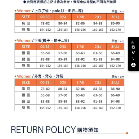
【注意事項】
ATM／網路銀行／等多元方式進行付款，方視為交易完成。
萊爾富取貨付款
1.本服務係由「台灣大哥大股份有限公司」（以下簡稱本公司）所提供，讓
※ 請注意：結帳手續完成當下不需立刻繳費，但若您需要取消訂單，請聯絡
用戶於交易時，得透過本服務購買商品或服務，並由商店將買賣／分期付款
免運費
購買商品的店家。未經商家同意取消之訂單仍視為有效，需透過AFTEE先享
買賣價金債權讓與本公司後，依約使用本公司帳單繳交帳款。
後付繳納相關費用。
2.基於同意付款使用「大哥付你分期」之契約關係目的，商店將以您的個人
付款後萊爾富取貨
※ 交易是否成功請以「AFTEE先享後付 」之結帳頁面顯示為準，若有關於
資料（包含姓名、電話或地址）提供予台灣大哥大進項蒐集、處理及利用，
是否繳費成功／繳費後需取消欲退款等相關疑問，請聯繫「AFTEE先享後付
免運費
由本公司與您本人進行分期帳單所需資料之確認、核對及更正。
客戶支援中心」
https://netprotections.freshdesk.com/support/home
3.完整用戶服務條款，請詳閱以下連結：
https://oppay.tw/userRule
AI
7-11取貨付款
找
【注意事項】
尺
１．透過由恩沛科技股份有限公司提供之「AFTEE先享後付」服務完成之交
免運費
寸
易，需依本服務之必要範圍內提供個人資料，並將交易相關給付款項請求債
權轉讓予恩沛科技股份有限公司。
付款後7-11取貨
２．關於個人資料處理事宜，請瀏覽以下網址：
免運費
https://aftee.tw/terms/#terms3
３．未成年的使用者請事先徵得法定代理人或監護人之同意方可使用
宅配
「AFTEE先享後付」，若未經同意申辦者引起之損失，本公司不負相關責
任。
免運費
４．使用「AFTEE先享後付」時，將依據個別帳號之用戶狀況，依本公司即
時審查核予不同之上限額度；若仍有額度不足之情形，本公司將視審查結果
離島宅配
請求用戶進行身份認證。
免運費
５．嚴禁一人註冊多個帳號或使用他人資訊註冊。若發現惡意使用之情形，
恩沛科技股份有限公司將有權停止該用戶之使用額度並採取法律行動。