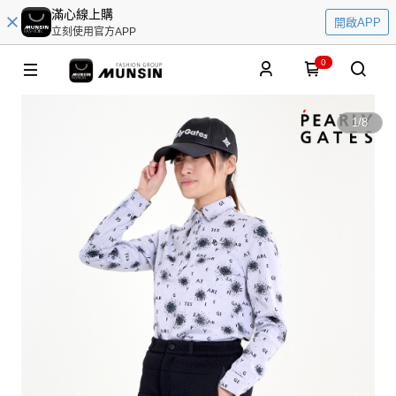
滿心線上購
開啟APP
立刻使用官方APP
0
1
/
8