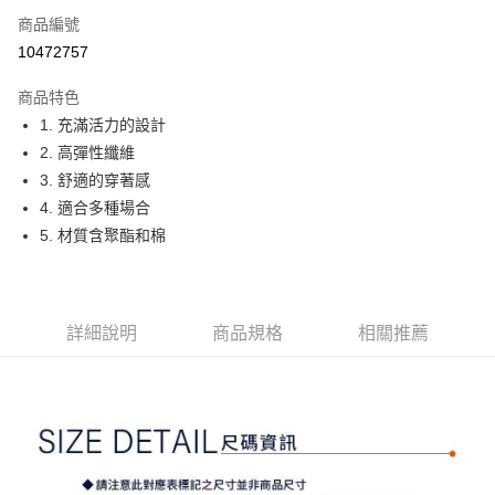
商品編號
Apple Pay
10472757
街口支付
商品特色
悠遊付
1. 充滿活力的設計
大哥付你分期
2. 高彈性纖維
相關說明
3. 舒適的穿著感
【大哥付你分期使用說明】
4. 適合多種場合
AFTEE先享後付
1.本服務由台灣大哥大提供，台灣大哥大用戶可立即使用無須另外申請。
5. 材質含聚酯和棉
2.付款方式選擇「大哥付你分期」，訂單成立後會自動跳轉到大哥付的交易
相關說明
流程，驗證手機門號後，選擇欲分期的期數、繳款截止日，確認付款後即完
【關於「AFTEE先享後付」】
成交易。
ATM付款
AFTEE先享後付是「在收到商品之後才付款」的支付方式。 讓您購物簡單
3.實際核准額度、可分期數及費用金額請依後續交易確認頁面所載為準。
便利好安心！
4.訂單成立30分鐘內，如未前往確認交易或遇審核未通過，訂單將自動取
１．簡單：不需註冊會員、不需綁卡、不需儲值。
詳細說明
商品規格
相關推薦
運送方式
消。如遇「轉專審核」未通過狀況，表示未達大哥付你分期系統評分，恕無
２．便利：只要手機號碼，簡訊認證，即可結帳。
法說明評估內容。
３．安心：先確認商品／服務後，再付款。
全家取貨付款
【繳款方式說明】
1.分期款項不併入電信帳單，「大哥付你分期」於每月結算日後寄送繳費提
免運費
【「AFTEE先享後付」結帳流程】
醒簡訊。
１．於結帳方式選擇「AFTEE先享後付」後，將跳轉至「AFTEE先享後付」
2.透過簡訊連結打開帳單後，可選擇「超商條碼／台灣大直營門市／銀行轉
付款後全家取貨
結帳頁面，進行簡訊認證並確認金額後，即可完成結帳。
帳／街口支付／iPASS MONEY」等通路繳費。
２．訂單成立數日內，您將收到繳費通知簡訊。
免運費
３．收到繳費通知簡訊後14天內，點擊此簡訊中的連結，可透過四大超商／