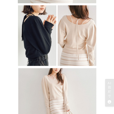
AI
找
尺
寸