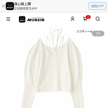
滿心線上購
開啟APP
立刻使用官方APP
0
1
/
5