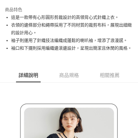
街口支付
商品特色
悠遊付
這是一款帶有心形圓形剪裁設計的高領背心式針織上衣。
大哥付你分期
衣領的邊條部分和繩帶採用了不同材質的裁剪布料，展現出細緻
相關說明
的設計用心。
【大哥付你分期使用說明】
袖子則運用了針織技法編織成蓬鬆的喇叭袖，增添了浪漫感。
AFTEE先享後付
1.本服務由台灣大哥大提供，台灣大哥大用戶可立即使用無須另外申請。
袖口和下擺則採用編織邊滾邊設計，呈現出簡潔且休閒的風格。
2.付款方式選擇「大哥付你分期」，訂單成立後會自動跳轉到大哥付的交易
相關說明
流程，驗證手機門號後，選擇欲分期的期數、繳款截止日，確認付款後即完
【關於「AFTEE先享後付」】
成交易。
ATM付款
AFTEE先享後付是「在收到商品之後才付款」的支付方式。 讓您購物簡單
3.實際核准額度、可分期數及費用金額請依後續交易確認頁面所載為準。
便利好安心！
4.訂單成立30分鐘內，如未前往確認交易或遇審核未通過，訂單將自動取
１．簡單：不需註冊會員、不需綁卡、不需儲值。
詳細說明
商品規格
相關推薦
運送方式
消。如遇「轉專審核」未通過狀況，表示未達大哥付你分期系統評分，恕無
２．便利：只要手機號碼，簡訊認證，即可結帳。
法說明評估內容。
３．安心：先確認商品／服務後，再付款。
全家取貨付款
【繳款方式說明】
1.分期款項不併入電信帳單，「大哥付你分期」於每月結算日後寄送繳費提
免運費
【「AFTEE先享後付」結帳流程】
醒簡訊。
１．於結帳方式選擇「AFTEE先享後付」後，將跳轉至「AFTEE先享後付」
2.透過簡訊連結打開帳單後，可選擇「超商條碼／台灣大直營門市／銀行轉
付款後全家取貨
結帳頁面，進行簡訊認證並確認金額後，即可完成結帳。
帳／街口支付／iPASS MONEY」等通路繳費。
２．訂單成立數日內，您將收到繳費通知簡訊。
免運費
３．收到繳費通知簡訊後14天內，點擊此簡訊中的連結，可透過四大超商／
【注意事項】
ATM／網路銀行／等多元方式進行付款，方視為交易完成。
萊爾富取貨付款
1.本服務係由「台灣大哥大股份有限公司」（以下簡稱本公司）所提供，讓
※ 請注意：結帳手續完成當下不需立刻繳費，但若您需要取消訂單，請聯絡
用戶於交易時，得透過本服務購買商品或服務，並由商店將買賣／分期付款
免運費
購買商品的店家。未經商家同意取消之訂單仍視為有效，需透過AFTEE先享