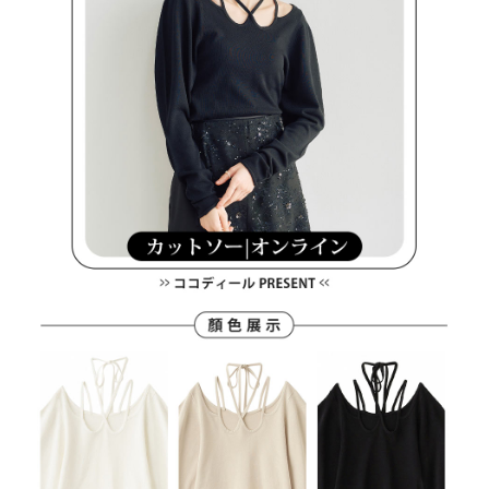
買賣價金債權讓與本公司後，依約使用本公司帳單繳交帳款。
後付繳納相關費用。
2.基於同意付款使用「大哥付你分期」之契約關係目的，商店將以您的個人
付款後萊爾富取貨
※ 交易是否成功請以「AFTEE先享後付 」之結帳頁面顯示為準，若有關於
資料（包含姓名、電話或地址）提供予台灣大哥大進項蒐集、處理及利用，
是否繳費成功／繳費後需取消欲退款等相關疑問，請聯繫「AFTEE先享後付
免運費
由本公司與您本人進行分期帳單所需資料之確認、核對及更正。
客戶支援中心」
https://netprotections.freshdesk.com/support/home
3.完整用戶服務條款，請詳閱以下連結：
https://oppay.tw/userRule
7-11取貨付款
【注意事項】
１．透過由恩沛科技股份有限公司提供之「AFTEE先享後付」服務完成之交
免運費
易，需依本服務之必要範圍內提供個人資料，並將交易相關給付款項請求債
權轉讓予恩沛科技股份有限公司。
付款後7-11取貨
２．關於個人資料處理事宜，請瀏覽以下網址：
免運費
https://aftee.tw/terms/#terms3
３．未成年的使用者請事先徵得法定代理人或監護人之同意方可使用
宅配
「AFTEE先享後付」，若未經同意申辦者引起之損失，本公司不負相關責
任。
免運費
４．使用「AFTEE先享後付」時，將依據個別帳號之用戶狀況，依本公司即
時審查核予不同之上限額度；若仍有額度不足之情形，本公司將視審查結果
離島宅配
請求用戶進行身份認證。
免運費
５．嚴禁一人註冊多個帳號或使用他人資訊註冊。若發現惡意使用之情形，
恩沛科技股份有限公司將有權停止該用戶之使用額度並採取法律行動。