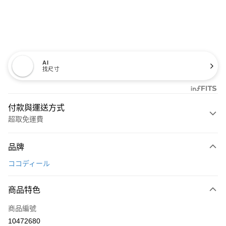
AI
找尺寸
付款與運送方式
超取免運費
付款方式
品牌
信用卡一次付款
ココディール
超商取貨付款
商品特色
LINE Pay
商品編號
Apple Pay
10472680