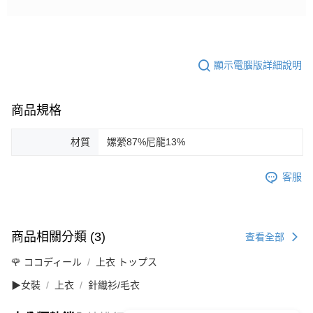
顯示電腦版詳細說明
商品規格
材質
嫘縈87%尼龍13%
客服
商品相關分類 (3)
查看全部
🌹 ココディール
上衣 トップス
▶女裝
上衣
針織衫/毛衣