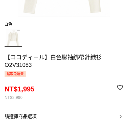
白色
【ココディール】白色膨袖綁帶針織衫
O2V31083
超取免運費
NT$1,995
NT$3,990
請選擇商品選項