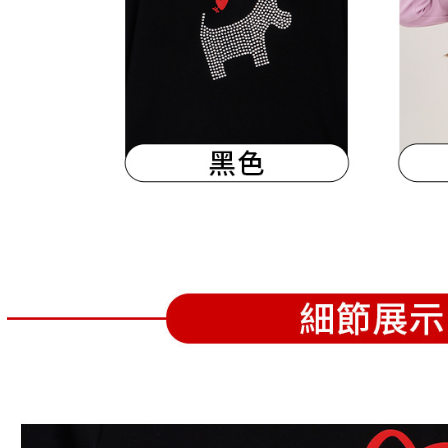
離島宅配
５．嚴禁
免運費
形，恩沛
動。