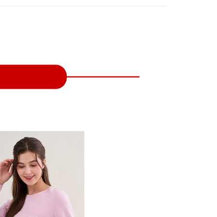
付款
項不併入電信帳單，「大哥付你分期」於每月結算日後寄送繳費提
EE先享後付」結帳流程】
方式選擇「AFTEE先享後付」後，將跳轉至「AFTEE先享後
訊連結打開帳單後，可選擇「超商條碼／台灣大直營門市／銀行轉
頁面，進行簡訊認證並確認金額後，即可完成結帳。
付／iPASS MONEY」等通路繳費。
家取貨
成立數日內，您將收到繳費通知簡訊。
費通知簡訊後14天內，點擊此簡訊中的連結，可透過四大超商
項】
網路銀行／等多元方式進行付款，方視為交易完成。
係由「台灣大哥大股份有限公司」（以下簡稱本公司）所提供，讓
：結帳手續完成當下不需立刻繳費，但若您需要取消訂單，請聯
貨付款
易時，得透過本服務購買商品或服務，並由商店將買賣／分期付
的店家。未經商家同意取消之訂單仍視為有效，需透過AFTEE
金債權讓與本公司後，依約使用本公司帳單繳交帳款。
繳納相關費用。
意付款使用「大哥付你分期」之契約關係目的，商店將以您的個人
否成功請以「AFTEE先享後付 」之結帳頁面顯示為準，若有關於
含姓名、電話或地址）提供予台灣大哥大進項蒐集、處理及利
功／繳費後需取消欲退款等相關疑問，請聯繫「AFTEE先享後
爾富取貨
公司與您本人進行分期帳單所需資料之確認、核對及更正。
援中心」
https://netprotections.freshdesk.com/support/home
戶服務條款，請詳閱以下連結：
https://oppay.tw/userRule
項】
付款
恩沛科技股份有限公司提供之「AFTEE先享後付」服務完成之
依本服務之必要範圍內提供個人資料，並將交易相關給付款項請
讓予恩沛科技股份有限公司。
個人資料處理事宜，請瀏覽以下網址：
1取貨
ee.tw/terms/#terms3
年的使用者請事先徵得法定代理人或監護人之同意方可使用
E先享後付」，若未經同意申辦者引起之損失，本公司不負相關責
AFTEE先享後付」時，將依據個別帳號之用戶狀況，依本公司
核予不同之上限額度；若仍有額度不足之情形，本公司將視審查
用戶進行身份認證。