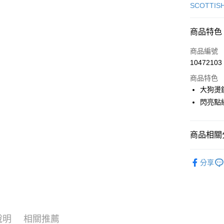
信用卡一
SCOTTIS
超商取貨
商品特色
LINE Pay
商品編號
Apple Pay
10472103
商品特色
街口支付
大狗燙
悠遊付
閃亮點
大哥付你
相關說明
商品相關分
【大哥付
AFTEE先
1.本服務
🎀 SCOTT
2.付款方
相關說明
分享
流程，驗
【關於「A
🎀 SCOTT
ATM付款
完成交易
AFTEE
3.實際核
便利好安
▶女裝
4.訂單成
１．簡單
消。如遇
２．便利
運送方式
無法說明
３．安心
說明
相關推薦
【繳款方