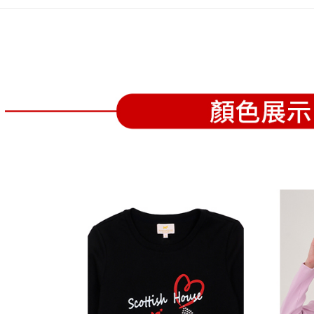
全家取貨
1.分期款
【「AFT
醒簡訊。
免運費
１．於結帳
2.透過簡
付」結帳
帳／街口支
付款後全
２．訂單
３．收到繳
免運費
【注意事
／ATM／
1.本服務
※ 請注意
萊爾富取
用戶於交
絡購買商品
款買賣價
先享後付
免運費
2.基於同
※ 交易是
資料（包
是否繳費成
付款後萊
用，由本
付客戶支
免運費
3.完整用
【注意事
7-11取貨
１．透過由
交易，需
免運費
求債權轉
２．關於
付款後7-1
https://aft
免運費
３．未成
「AFTE
宅配
任。
４．使用「
免運費
即時審查
結果請求