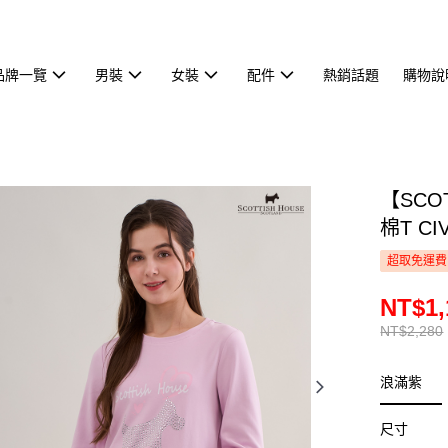
品牌一覽
男裝
女裝
配件
熱銷話題
購物說
【SCO
棉T CI
超取免運費
NT$1,
NT$2,280
浪滿紫
尺寸