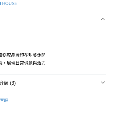
次付款
H HOUSE
付款
鑽搭配品牌印花甜美休閒
綴，展現日常俏麗與活力
分期
類 (3)
你分期使用說明】
享後付
由台灣大哥大提供，台灣大哥大用戶可立即使用無須另外申請。
ISH HOUSE
🌞 25春夏單品
式選擇「大哥付你分期」，訂單成立後會自動跳轉到大哥付的交易
客服
證手機門號後，選擇欲分期的期數、繳款截止日，確認付款後即
FTEE先享後付」】
ISH HOUSE
上衣｜T恤
。
先享後付是「在收到商品之後才付款」的支付方式。 讓您購物簡單
准額度、可分期數及費用金額請依後續交易確認頁面所載為準。
心！
上衣
長袖T恤
立30分鐘內，如未前往確認交易或遇審核未通過，訂單將自動取
：不需註冊會員、不需綁卡、不需儲值。
「轉專審核」未通過狀況，表示未達大哥付你分期系統評分，恕
：只要手機號碼，簡訊認證，即可結帳。
評估內容。
：先確認商品／服務後，再付款。
式說明】