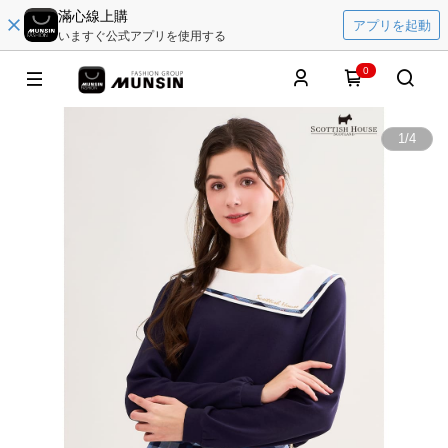
滿心線上購
アプリを起動
いますぐ公式アプリを使用する
0
1
/
4