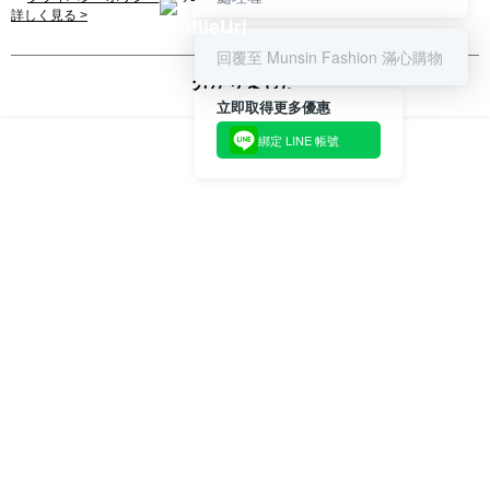
が、当サイトを引き続き使用される場合、当社がサイト利用規約のCookieポリ
詳しく見る >
支払いを選択できます。
付款後萊爾富取貨
お支払期限は、ショップが請求した期日と、AFTEEで延長できる日数をも
シーに基づいてCookieを使用することに同意したものとみなします。
とに計算されます。AFTEEで注文すると、商品を受け取るまで支払い期限
送料無料
回覆至 Munsin Fashion 滿心購物
【注意事項】
を延長できますが、商品を期限内に受け取れない場合があります（例：予
1. 本サービスは「台湾大哥大株式会社」（以下「当社」といいます）によ
分かりました
約商品や商品到着日が比較的遅い商品）。そのため、商品到着の有無に関
7-11取貨付款
って提供され、ユーザーが取引時に本サービスを通じて商品やサービスを
立即取得更多優惠
わらず、AFTEEで指定された期限内にお支払いください。
購入できるようにし、店舗が売買／分割払い売買の債権を当社に譲渡した
送料無料
後、契約に基づいて当社の請求書で帳款を支払うことになります。
綁定 LINE 帳號
二、支払い限度額
2. 「OP Pay Later」を利用する契約関係の目的から、店舗はあなたの個人
付款後7-11取貨
1.初回 AFTEEを ご利用の際に、認証結果及び当社の審査の結果に基づ
情報（名前、電話または住所を含む）を台湾大哥大に提供し、収集、処理
き、限度額が設定されます。
送料無料
および利用するために、当社があなた本人と分割請求書に必要な情報の確
2.決済金額は最低NT$20です。
認、照合および修正を行います。
3.現在、台湾の会員のみご利用いただけます。
宅配
3. 完全なユーザーサービス規約については、以下のリンクを参照してくだ
さい：
https://oppay.tw/userRule
三、利用規約「AFTEE代金後払い」（以下当サービスという）はネットプ
送料無料
ロテクションズ（以下 AFTEE という）が提供し、AFTEEが代金を徴収し
ます。当サービスご利用の際に提供しなければならない個人情報（注文者
離島宅配
の氏名、電話番号、受取人の氏名、電話番号、受取人住所を含むがこれに
送料無料
限らない）は、AFTEEに渡され当サービスで必要な範囲内で利用されま
す。AFTEEの個人情報の収集、処理、利用について、詳細はAFTEE公式ホ
ームページの『個人情報の収集、処理及び利用に関する声明』をご参照く
ださい（
https://aftee.tw/privacypolicy/
）。
AFTEEの初回ご利用の際に、審査を通過すれば、最高額がNT$10,000にな
ります。支払い期限を過ぎた場合、その金額に基づいて年利20%の遅延滞
納金が加算されます。未成年の利用者は、事前に法定代理人または後見人