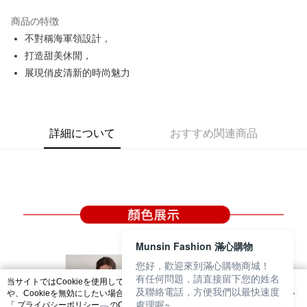
JKOPAY
商品の特徴
Easy Wallet
不對稱海軍領設計，
OP Pay Later
打造甜美休閒，
説明
展現俏皮清新的時尚魅力
【OP Pay Later 使用説明】
AFTEE代金後払い
1. 本サービスは台湾大哥大によって提供され、台湾大哥大のユーザーは追
加の申請なしで即時に利用可能です。
説明
2. 支払い方法で「OP Pay Later」を選択すると、注文が成立した後に自動
一、 AFTEE代金後払いについて
詳細について
おすすめ関連商品
的に OP Pay Later の取引プロセスに移行し、携帯番号を確認後、分割払
ATM払い
1.お支払い方法でAFTEE代金後払いを選択すると、携帯電話認証ウィンド
いの回数や支払い期限を選択し、支払いを確認すると取引が完了します。
ウが表示されます。
3. 実際の承認額、分割回数および費用については、後続の取引確認ページ
2.SMSで認証してお支払い手続を進めてください。
配送方法
を基準とします。
3.注文するときのお支払いは不要です。商品はご指定の住所に配送されま
4. 注文成立後30分以内に確認取引を行わない場合や審査が通過しない場
す。
全家取貨付款
合、注文は自動的にキャンセルされます。「転専審査」に未通過の状況が
4.ご注文が完了すると、携帯に支払い通知のSMSが届きます。アプリ会員
発生した場合は、システムの評価基準に達していないことを意味し、評価
送料無料
の場合は、AFTEE アプリプッシュ通知が届きます。
内容についての説明はいたしかねます。
5.商品受け取り時のお支払いは不要です。商品を確かめてから、SMSまた
付款後全家取貨
はアプリの通知に従って、4大コンビニ、またはATM/オンラインバンキン
Munsin Fashion 滿心購物
グでお支払いください。
送料無料
【支払い方法の説明】
您好，歡迎來到滿心購物商城！
1. 分割払いの金額は電信請求書に統合されず、「OP Pay Later」は毎月の
代金納付期限は最短で 14 日以内ですので、ご注意ください。AFTEE アプ
有任何問題，請直接留下您的姓名
萊爾富取貨付款
締め日後に支払いリマインダーのSMSを送信します。
当サイトではCookieを使用しています。当サイトのCookie使用に関する詳細
リをダウンロードして AFTEE 会員になるとお支払い期限を最長 45 日以内
及聯絡電話，方便我們以最快速度
や、Cookieを無効にしたい場合のブラウザでの設定方法については、当サイト
2. SMSのリンクを通じて請求書を開いた後、「コンビニバーコード／台湾
送料無料
まで延長できます。
處理喔~
「
プライバシーポリシー
」のCookieポリシーをご参照ください。お客さま
大直営店舗／銀行振込／街口支払い／iPASS MONEY」などのチャネルで