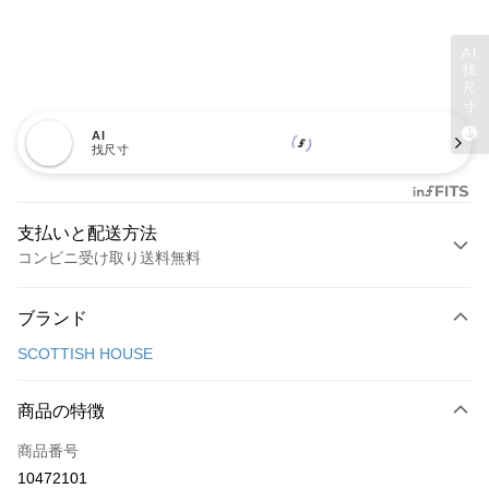
AI
找
尺
寸
AI
找尺寸
支払いと配送方法
コンビニ受け取り送料無料
お支払い方法
ブランド
クレジットカード1回払い
SCOTTISH HOUSE
コンビニ店頭代金引換
LINE Pay
商品の特徴
Apple Pay
商品番号
10472101