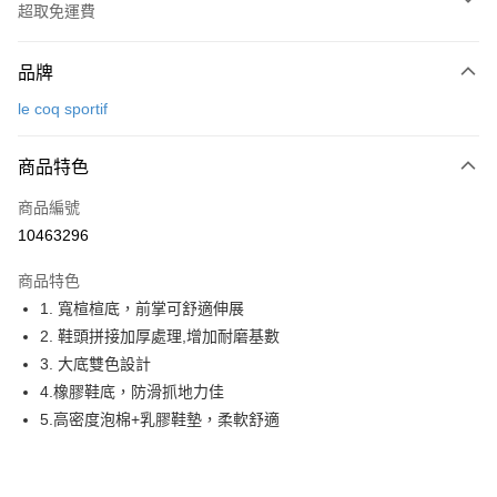
超取免運費
付款方式
品牌
信用卡一次付款
le coq sportif
超商取貨付款
商品特色
LINE Pay
商品編號
Apple Pay
10463296
街口支付
商品特色
悠遊付
1. 寬楦楦底，前掌可舒適伸展
大哥付你分期
2. 鞋頭拼接加厚處理,增加耐磨基數
相關說明
3. 大底雙色設計
【大哥付你分期使用說明】
4.橡膠鞋底，防滑抓地力佳
AFTEE先享後付
1.本服務由台灣大哥大提供，台灣大哥大用戶可立即使用無須另外申請。
5.高密度泡棉+乳膠鞋墊，柔軟舒適
2.付款方式選擇「大哥付你分期」，訂單成立後會自動跳轉到大哥付的交易
相關說明
流程，驗證手機門號後，選擇欲分期的期數、繳款截止日，確認付款後即完
【關於「AFTEE先享後付」】
成交易。
ATM付款
AFTEE先享後付是「在收到商品之後才付款」的支付方式。 讓您購物簡單
3.實際核准額度、可分期數及費用金額請依後續交易確認頁面所載為準。
便利好安心！