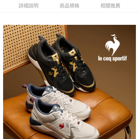
4.訂單成立30分鐘內，如未前往確認交易或遇審核未通過，訂單將自動取
１．簡單：不需註冊會員、不需綁卡、不需儲值。
詳細說明
商品規格
相關推薦
運送方式
消。如遇「轉專審核」未通過狀況，表示未達大哥付你分期系統評分，恕無
２．便利：只要手機號碼，簡訊認證，即可結帳。
法說明評估內容。
３．安心：先確認商品／服務後，再付款。
全家取貨付款
【繳款方式說明】
1.分期款項不併入電信帳單，「大哥付你分期」於每月結算日後寄送繳費提
免運費
【「AFTEE先享後付」結帳流程】
醒簡訊。
１．於結帳方式選擇「AFTEE先享後付」後，將跳轉至「AFTEE先享後付」
2.透過簡訊連結打開帳單後，可選擇「超商條碼／台灣大直營門市／銀行轉
付款後全家取貨
結帳頁面，進行簡訊認證並確認金額後，即可完成結帳。
帳／街口支付／iPASS MONEY」等通路繳費。
２．訂單成立數日內，您將收到繳費通知簡訊。
免運費
３．收到繳費通知簡訊後14天內，點擊此簡訊中的連結，可透過四大超商／
【注意事項】
ATM／網路銀行／等多元方式進行付款，方視為交易完成。
萊爾富取貨付款
1.本服務係由「台灣大哥大股份有限公司」（以下簡稱本公司）所提供，讓
※ 請注意：結帳手續完成當下不需立刻繳費，但若您需要取消訂單，請聯絡
用戶於交易時，得透過本服務購買商品或服務，並由商店將買賣／分期付款
免運費
購買商品的店家。未經商家同意取消之訂單仍視為有效，需透過AFTEE先享
買賣價金債權讓與本公司後，依約使用本公司帳單繳交帳款。
後付繳納相關費用。
2.基於同意付款使用「大哥付你分期」之契約關係目的，商店將以您的個人
付款後萊爾富取貨
※ 交易是否成功請以「AFTEE先享後付 」之結帳頁面顯示為準，若有關於
資料（包含姓名、電話或地址）提供予台灣大哥大進項蒐集、處理及利用，
是否繳費成功／繳費後需取消欲退款等相關疑問，請聯繫「AFTEE先享後付
免運費
由本公司與您本人進行分期帳單所需資料之確認、核對及更正。
客戶支援中心」
https://netprotections.freshdesk.com/support/home
3.完整用戶服務條款，請詳閱以下連結：
https://oppay.tw/userRule
7-11取貨付款
【注意事項】
１．透過由恩沛科技股份有限公司提供之「AFTEE先享後付」服務完成之交
免運費
易，需依本服務之必要範圍內提供個人資料，並將交易相關給付款項請求債
權轉讓予恩沛科技股份有限公司。
付款後7-11取貨
２．關於個人資料處理事宜，請瀏覽以下網址：
免運費
https://aftee.tw/terms/#terms3
３．未成年的使用者請事先徵得法定代理人或監護人之同意方可使用
宅配
「AFTEE先享後付」，若未經同意申辦者引起之損失，本公司不負相關責