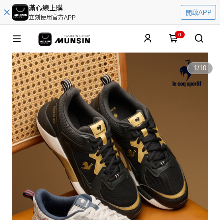
滿心線上購
開啟APP
立刻使用官方APP
0
1
/
10