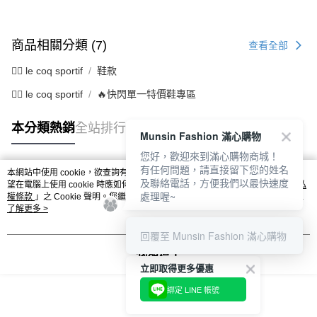
商品相關分類 (7)
查看全部
🚴‍♂️ le coq sportif
鞋款
🚴‍♂️ le coq sportif
🔥快閃單一特價鞋專區
本分類熱銷
全站排行
Munsin Fashion 滿心購物
您好，歡迎來到滿心購物商城！
有任何問題，請直接留下您的姓名
本網站中使用 cookie，欲查詢有關本網站使用 cookie 方式之詳情，及若您不希
及聯絡電話，方便我們以最快速度
熱門標籤
望在電腦上使用 cookie 時應如何變更電腦的 cookie 設定，請參閱本網站「
隱私
處理喔~
權條款
」之 Cookie 聲明。您繼續使用本網站即表示您同意本公司得按本網站使
用條款之 Cookie 聲明使用 cookie。
了解更多 >
回覆至 Munsin Fashion 滿心購物
我知道了
立即取得更多優惠
綁定 LINE 帳號