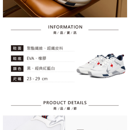
任。
免運費
４．使用「AFTEE先享後付」時，將依據個別帳號之用戶狀況，依本公司即
時審查核予不同之上限額度；若仍有額度不足之情形，本公司將視審查結果
離島宅配
請求用戶進行身份認證。
免運費
５．嚴禁一人註冊多個帳號或使用他人資訊註冊。若發現惡意使用之情形，
恩沛科技股份有限公司將有權停止該用戶之使用額度並採取法律行動。