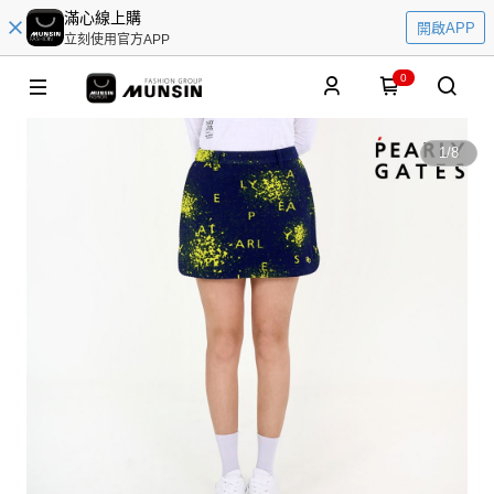
滿心線上購
開啟APP
立刻使用官方APP
0
1
/
8