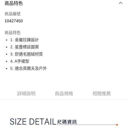
商品特色
LINE Pay
商品編號
Apple Pay
10427450
街口支付
商品特色
悠遊付
1. 金屬拉鍊設計
大哥付你分期
2. 星塵標誌圖案
相關說明
3. 舒適毛圈絨材質
【大哥付你分期使用說明】
4. A字裙型
AFTEE先享後付
1.本服務由台灣大哥大提供，台灣大哥大用戶可立即使用無須另外申請。
5. 適合高爾夫及戶外
2.付款方式選擇「大哥付你分期」，訂單成立後會自動跳轉到大哥付的交易
相關說明
流程，驗證手機門號後，選擇欲分期的期數、繳款截止日，確認付款後即完
【關於「AFTEE先享後付」】
成交易。
ATM付款
AFTEE先享後付是「在收到商品之後才付款」的支付方式。 讓您購物簡單
3.實際核准額度、可分期數及費用金額請依後續交易確認頁面所載為準。
便利好安心！
4.訂單成立30分鐘內，如未前往確認交易或遇審核未通過，訂單將自動取
１．簡單：不需註冊會員、不需綁卡、不需儲值。
詳細說明
商品規格
相關推薦
運送方式
消。如遇「轉專審核」未通過狀況，表示未達大哥付你分期系統評分，恕無
２．便利：只要手機號碼，簡訊認證，即可結帳。
法說明評估內容。
３．安心：先確認商品／服務後，再付款。
全家取貨付款
【繳款方式說明】
1.分期款項不併入電信帳單，「大哥付你分期」於每月結算日後寄送繳費提
免運費
【「AFTEE先享後付」結帳流程】
醒簡訊。
１．於結帳方式選擇「AFTEE先享後付」後，將跳轉至「AFTEE先享後付」
2.透過簡訊連結打開帳單後，可選擇「超商條碼／台灣大直營門市／銀行轉
付款後全家取貨
結帳頁面，進行簡訊認證並確認金額後，即可完成結帳。
帳／街口支付／iPASS MONEY」等通路繳費。