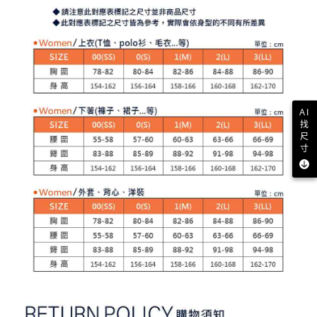
２．訂單成立數日內，您將收到繳費通知簡訊。
免運費
３．收到繳費通知簡訊後14天內，點擊此簡訊中的連結，可透過四大超商／
【注意事項】
ATM／網路銀行／等多元方式進行付款，方視為交易完成。
萊爾富取貨付款
1.本服務係由「台灣大哥大股份有限公司」（以下簡稱本公司）所提供，讓
※ 請注意：結帳手續完成當下不需立刻繳費，但若您需要取消訂單，請聯絡
用戶於交易時，得透過本服務購買商品或服務，並由商店將買賣／分期付款
免運費
購買商品的店家。未經商家同意取消之訂單仍視為有效，需透過AFTEE先享
買賣價金債權讓與本公司後，依約使用本公司帳單繳交帳款。
後付繳納相關費用。
2.基於同意付款使用「大哥付你分期」之契約關係目的，商店將以您的個人
付款後萊爾富取貨
※ 交易是否成功請以「AFTEE先享後付 」之結帳頁面顯示為準，若有關於
資料（包含姓名、電話或地址）提供予台灣大哥大進項蒐集、處理及利用，
是否繳費成功／繳費後需取消欲退款等相關疑問，請聯繫「AFTEE先享後付
免運費
由本公司與您本人進行分期帳單所需資料之確認、核對及更正。
客戶支援中心」
https://netprotections.freshdesk.com/support/home
3.完整用戶服務條款，請詳閱以下連結：
https://oppay.tw/userRule
AI
7-11取貨付款
找
【注意事項】
尺
１．透過由恩沛科技股份有限公司提供之「AFTEE先享後付」服務完成之交
免運費
寸
易，需依本服務之必要範圍內提供個人資料，並將交易相關給付款項請求債
權轉讓予恩沛科技股份有限公司。
付款後7-11取貨
２．關於個人資料處理事宜，請瀏覽以下網址：
免運費
https://aftee.tw/terms/#terms3
３．未成年的使用者請事先徵得法定代理人或監護人之同意方可使用
宅配
「AFTEE先享後付」，若未經同意申辦者引起之損失，本公司不負相關責
任。
免運費
４．使用「AFTEE先享後付」時，將依據個別帳號之用戶狀況，依本公司即
時審查核予不同之上限額度；若仍有額度不足之情形，本公司將視審查結果
離島宅配
請求用戶進行身份認證。
免運費
５．嚴禁一人註冊多個帳號或使用他人資訊註冊。若發現惡意使用之情形，
恩沛科技股份有限公司將有權停止該用戶之使用額度並採取法律行動。