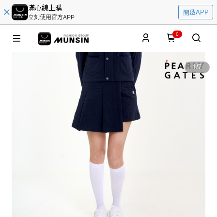
滿心線上購
開啟APP
立刻使用官方APP
0
1
/
7