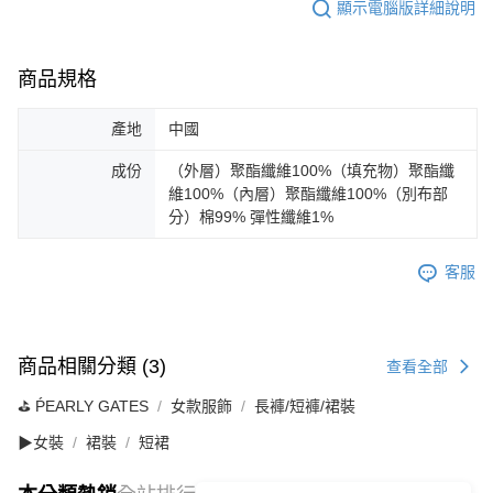
顯示電腦版詳細說明
商品規格
產地
中國
成份
（外層）聚酯纖維100%（填充物）聚酯纖
維100%（內層）聚酯纖維100%（別布部
分）棉99% 彈性纖維1%
客服
商品相關分類 (3)
查看全部
⛳️ ṔEARLY GATES
女款服飾
長褲/短褲/裙裝
▶女裝
裙裝
短裙