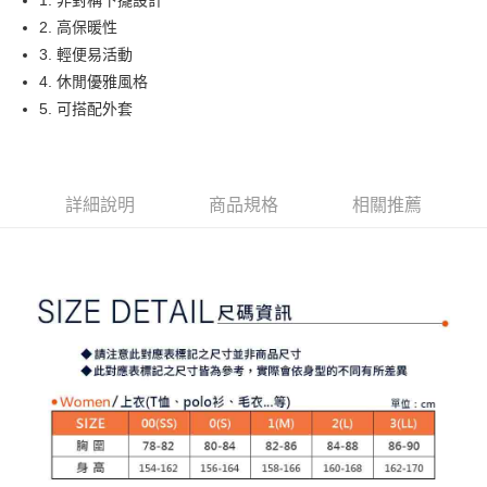
1. 非對稱下擺設計
大哥付你分期
2. 高保暖性
相關說明
3. 輕便易活動
【大哥付你分期使用說明】
4. 休閒優雅風格
AFTEE先享後付
1.本服務由台灣大哥大提供，台灣大哥大用戶可立即使用無須另外申請。
5. 可搭配外套
2.付款方式選擇「大哥付你分期」，訂單成立後會自動跳轉到大哥付的交易
相關說明
流程，驗證手機門號後，選擇欲分期的期數、繳款截止日，確認付款後即完
【關於「AFTEE先享後付」】
成交易。
ATM付款
AFTEE先享後付是「在收到商品之後才付款」的支付方式。 讓您購物簡單
3.實際核准額度、可分期數及費用金額請依後續交易確認頁面所載為準。
便利好安心！
4.訂單成立30分鐘內，如未前往確認交易或遇審核未通過，訂單將自動取
１．簡單：不需註冊會員、不需綁卡、不需儲值。
詳細說明
商品規格
相關推薦
運送方式
消。如遇「轉專審核」未通過狀況，表示未達大哥付你分期系統評分，恕無
２．便利：只要手機號碼，簡訊認證，即可結帳。
法說明評估內容。
３．安心：先確認商品／服務後，再付款。
全家取貨付款
【繳款方式說明】
1.分期款項不併入電信帳單，「大哥付你分期」於每月結算日後寄送繳費提
免運費
【「AFTEE先享後付」結帳流程】
醒簡訊。
１．於結帳方式選擇「AFTEE先享後付」後，將跳轉至「AFTEE先享後付」
2.透過簡訊連結打開帳單後，可選擇「超商條碼／台灣大直營門市／銀行轉
付款後全家取貨
結帳頁面，進行簡訊認證並確認金額後，即可完成結帳。
帳／街口支付／iPASS MONEY」等通路繳費。
２．訂單成立數日內，您將收到繳費通知簡訊。
免運費
３．收到繳費通知簡訊後14天內，點擊此簡訊中的連結，可透過四大超商／
【注意事項】
ATM／網路銀行／等多元方式進行付款，方視為交易完成。
萊爾富取貨付款
1.本服務係由「台灣大哥大股份有限公司」（以下簡稱本公司）所提供，讓
※ 請注意：結帳手續完成當下不需立刻繳費，但若您需要取消訂單，請聯絡
用戶於交易時，得透過本服務購買商品或服務，並由商店將買賣／分期付款
免運費
購買商品的店家。未經商家同意取消之訂單仍視為有效，需透過AFTEE先享
買賣價金債權讓與本公司後，依約使用本公司帳單繳交帳款。
後付繳納相關費用。
2.基於同意付款使用「大哥付你分期」之契約關係目的，商店將以您的個人
付款後萊爾富取貨
※ 交易是否成功請以「AFTEE先享後付 」之結帳頁面顯示為準，若有關於
資料（包含姓名、電話或地址）提供予台灣大哥大進項蒐集、處理及利用，
是否繳費成功／繳費後需取消欲退款等相關疑問，請聯繫「AFTEE先享後付
免運費
由本公司與您本人進行分期帳單所需資料之確認、核對及更正。