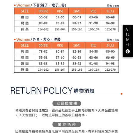
客戶支援中心」
https://netprotections.freshdesk.com/support/home
3.完整用戶服務條款，請詳閱以下連結：
https://oppay.tw/userRule
7-11取貨付款
【注意事項】
１．透過由恩沛科技股份有限公司提供之「AFTEE先享後付」服務完成之交
免運費
易，需依本服務之必要範圍內提供個人資料，並將交易相關給付款項請求債
權轉讓予恩沛科技股份有限公司。
付款後7-11取貨
AI
２．關於個人資料處理事宜，請瀏覽以下網址：
找
免運費
https://aftee.tw/terms/#terms3
尺
３．未成年的使用者請事先徵得法定代理人或監護人之同意方可使用
寸
宅配
「AFTEE先享後付」，若未經同意申辦者引起之損失，本公司不負相關責
任。
免運費
４．使用「AFTEE先享後付」時，將依據個別帳號之用戶狀況，依本公司即
時審查核予不同之上限額度；若仍有額度不足之情形，本公司將視審查結果
離島宅配
請求用戶進行身份認證。
免運費
５．嚴禁一人註冊多個帳號或使用他人資訊註冊。若發現惡意使用之情形，
恩沛科技股份有限公司將有權停止該用戶之使用額度並採取法律行動。