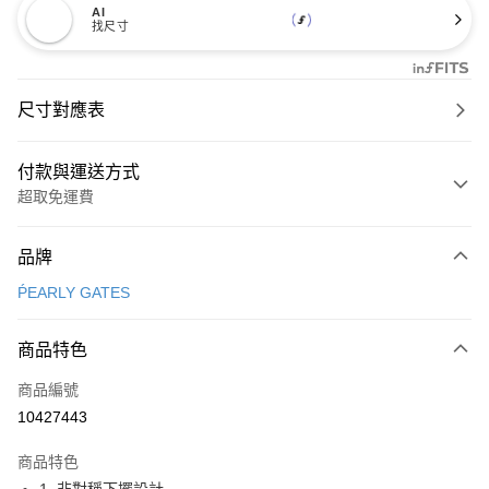
AI
找尺寸
尺寸對應表
付款與運送方式
超取免運費
付款方式
品牌
信用卡一次付款
ṔEARLY GATES
超商取貨付款
商品特色
LINE Pay
商品編號
Apple Pay
10427443
街口支付
商品特色
悠遊付