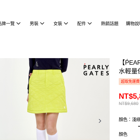
品牌一覽
男裝
女裝
配件
熱銷話題
購物說
【ṔEA
水輕量保
超取免運費
NT$5,
NT$9,680
顏色：淺
顏色