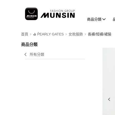
商品分類
首頁
⛳️ ṔEARLY GATES
女款服飾
長褲/短褲/裙裝
商品分類
所有分類