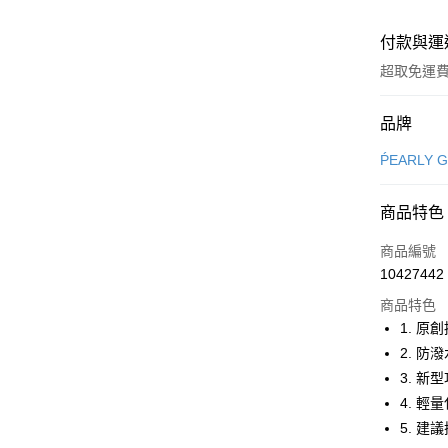
付款與運
超取免運
付款方式
品牌
信用卡一
ṔEARLY 
超商取貨
商品特色
LINE Pay
商品編號
Apple Pay
10427442
商品特色
街口支付
1. 原
悠遊付
2. 防
3. 新
大哥付你
4. 輕
相關說明
【大哥付
5. 建
AFTEE先
1.本服務