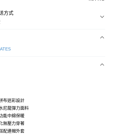
送方式
費
次付款
GATES
付款
創拼布迷彩設計
潑水尼龍彈力面料
型功能中綿保暖
分期
量化無壓力穿著
你分期使用說明】
議搭配連帽外套
享後付
由台灣大哥大提供，台灣大哥大用戶可立即使用無須另外申請。