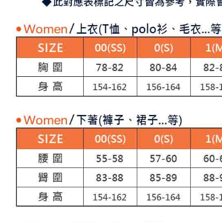
求債權轉
２．關於
付款後7-1
https://aft
免運費
３．未成
「AFTE
宅配
任。
４．使用「
免運費
即時審查
結果請求
離島宅配
５．嚴禁
免運費
形，恩沛
動。