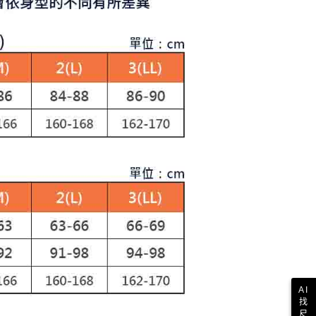
讓予恩沛科技股份有限公司。
個人資料處理事宜，請瀏覽以下網址：
1取貨
ee.tw/terms/#terms3
年的使用者請事先徵得法定代理人或監護人之同意方可使用
E先享後付」，若未經同意申辦者引起之損失，本公司不負相關責
AFTEE先享後付」時，將依據個別帳號之用戶狀況，依本公司
核予不同之上限額度；若仍有額度不足之情形，本公司將視審查
用戶進行身份認證。
一人註冊多個帳號或使用他人資訊註冊。若發現惡意使用之情
科技股份有限公司將有權停止該用戶之使用額度並採取法律行
AI
找
尺