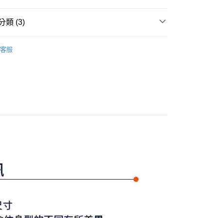
式選擇「大哥付你分期」，訂單成立後會自動跳轉到大哥付的交易
證手機門號後，選擇欲分期的期數、繳款截止日，確認付款後即
FTEE先享後付」】
類 (3)
。
先享後付是「在收到商品之後才付款」的支付方式。 讓您購物簡單
准額度、可分期數及費用金額請依後續交易確認頁面所載為準。
心！
Y GATES
女款服飾
長褲/短褲/裙裝
立30分鐘內，如未前往確認交易或遇審核未通過，訂單將自動取
：不需註冊會員、不需綁卡、不需儲值。
客服
「轉專審核」未通過狀況，表示未達大哥付你分期系統評分，恕
：只要手機號碼，簡訊認證，即可結帳。
裙裝
短裙
評估內容。
：先確認商品／服務後，再付款。
式說明】
Y GATES
🛍️ 精選商品專區3折起
女裝
付款
項不併入電信帳單，「大哥付你分期」於每月結算日後寄送繳費提
EE先享後付」結帳流程】
方式選擇「AFTEE先享後付」後，將跳轉至「AFTEE先享後
訊連結打開帳單後，可選擇「超商條碼／台灣大直營門市／銀行轉
頁面，進行簡訊認證並確認金額後，即可完成結帳。
付／iPASS MONEY」等通路繳費。
家取貨
成立數日內，您將收到繳費通知簡訊。
費通知簡訊後14天內，點擊此簡訊中的連結，可透過四大超商
項】
網路銀行／等多元方式進行付款，方視為交易完成。
係由「台灣大哥大股份有限公司」（以下簡稱本公司）所提供，讓
：結帳手續完成當下不需立刻繳費，但若您需要取消訂單，請聯
貨付款
易時，得透過本服務購買商品或服務，並由商店將買賣／分期付
的店家。未經商家同意取消之訂單仍視為有效，需透過AFTEE
金債權讓與本公司後，依約使用本公司帳單繳交帳款。
繳納相關費用。
意付款使用「大哥付你分期」之契約關係目的，商店將以您的個人
否成功請以「AFTEE先享後付 」之結帳頁面顯示為準，若有關於
含姓名、電話或地址）提供予台灣大哥大進項蒐集、處理及利
功／繳費後需取消欲退款等相關疑問，請聯繫「AFTEE先享後
爾富取貨
公司與您本人進行分期帳單所需資料之確認、核對及更正。
援中心」
https://netprotections.freshdesk.com/support/home
戶服務條款，請詳閱以下連結：
https://oppay.tw/userRule
項】
付款
恩沛科技股份有限公司提供之「AFTEE先享後付」服務完成之
依本服務之必要範圍內提供個人資料，並將交易相關給付款項請