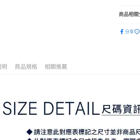
2.付款方
相關說明
流程，驗
【關於「A
商品相關分
ATM付款
完成交易
AFTEE
3.實際核
便利好安
⛳️ ṔEARL
4.訂單成
１．簡單
分享
消。如遇
２．便利
運送方式
▶女裝
無法說明
３．安心
【繳款方
⛳️ ṔEARL
全家取貨
1.分期款
【「AFT
醒簡訊。
免運費
１．於結帳
2.透過簡
付」結帳
帳／街口支
說明
商品規格
相關推薦
付款後全
２．訂單
３．收到繳
免運費
【注意事
／ATM／
1.本服務
※ 請注意
萊爾富取
用戶於交
絡購買商品
款買賣價
先享後付
免運費
2.基於同
※ 交易是
資料（包
是否繳費成
付款後萊
用，由本
付客戶支
免運費
3.完整用
【注意事
7-11取貨
１．透過由
交易，需
免運費