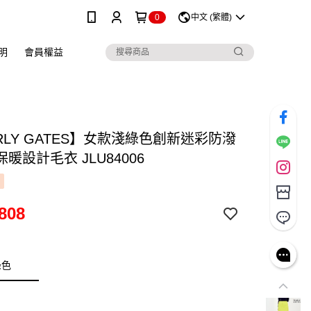
0
中文 (繁體)
明
會員權益
RLY GATES】女款淺綠色創新迷彩防潑
暖設計毛衣 JLU84006
808
綠色