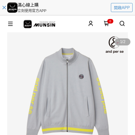
滿心線上購
開啟APP
立刻使用官方APP
0
1
/
2