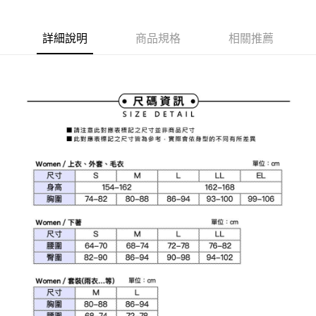
1.本服務由台灣大哥大提供，台灣大哥大用戶可立即使用無須另外申請。
2.付款方式選擇「大哥付你分期」，訂單成立後會自動跳轉到大哥付的交易
相關說明
流程，驗證手機門號後，選擇欲分期的期數、繳款截止日，確認付款後即完
【關於「AFTEE先享後付」】
詳細說明
商品規格
相關推薦
成交易。
ATM付款
AFTEE先享後付是「在收到商品之後才付款」的支付方式。 讓您購物簡單
3.實際核准額度、可分期數及費用金額請依後續交易確認頁面所載為準。
便利好安心！
4.訂單成立30分鐘內，如未前往確認交易或遇審核未通過，訂單將自動取
１．簡單：不需註冊會員、不需綁卡、不需儲值。
運送方式
消。如遇「轉專審核」未通過狀況，表示未達大哥付你分期系統評分，恕無
２．便利：只要手機號碼，簡訊認證，即可結帳。
法說明評估內容。
３．安心：先確認商品／服務後，再付款。
全家取貨付款
【繳款方式說明】
1.分期款項不併入電信帳單，「大哥付你分期」於每月結算日後寄送繳費提
免運費
【「AFTEE先享後付」結帳流程】
醒簡訊。
１．於結帳方式選擇「AFTEE先享後付」後，將跳轉至「AFTEE先享後付」
2.透過簡訊連結打開帳單後，可選擇「超商條碼／台灣大直營門市／銀行轉
付款後全家取貨
結帳頁面，進行簡訊認證並確認金額後，即可完成結帳。
帳／街口支付／iPASS MONEY」等通路繳費。
２．訂單成立數日內，您將收到繳費通知簡訊。
免運費
３．收到繳費通知簡訊後14天內，點擊此簡訊中的連結，可透過四大超商／
【注意事項】
ATM／網路銀行／等多元方式進行付款，方視為交易完成。
萊爾富取貨付款
1.本服務係由「台灣大哥大股份有限公司」（以下簡稱本公司）所提供，讓
※ 請注意：結帳手續完成當下不需立刻繳費，但若您需要取消訂單，請聯絡
用戶於交易時，得透過本服務購買商品或服務，並由商店將買賣／分期付款
免運費
購買商品的店家。未經商家同意取消之訂單仍視為有效，需透過AFTEE先享
買賣價金債權讓與本公司後，依約使用本公司帳單繳交帳款。
後付繳納相關費用。
2.基於同意付款使用「大哥付你分期」之契約關係目的，商店將以您的個人
付款後萊爾富取貨
※ 交易是否成功請以「AFTEE先享後付 」之結帳頁面顯示為準，若有關於
資料（包含姓名、電話或地址）提供予台灣大哥大進項蒐集、處理及利用，
是否繳費成功／繳費後需取消欲退款等相關疑問，請聯繫「AFTEE先享後付
免運費
由本公司與您本人進行分期帳單所需資料之確認、核對及更正。
客戶支援中心」
https://netprotections.freshdesk.com/support/home
3.完整用戶服務條款，請詳閱以下連結：
https://oppay.tw/userRule
7-11取貨付款
【注意事項】
１．透過由恩沛科技股份有限公司提供之「AFTEE先享後付」服務完成之交
免運費
易，需依本服務之必要範圍內提供個人資料，並將交易相關給付款項請求債