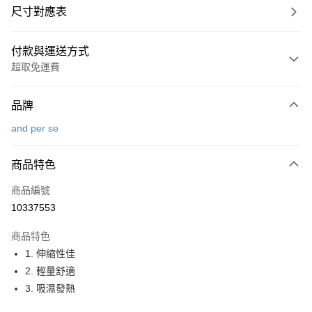
尺寸對應表
付款與運送方式
超取免運費
付款方式
品牌
信用卡一次付款
and per se
超商取貨付款
商品特色
LINE Pay
商品編號
Apple Pay
10337553
街口支付
商品特色
悠遊付
1. 伸縮性佳
大哥付你分期
2. 輕量舒適
相關說明
3. 吸濕發熱
【大哥付你分期使用說明】
AFTEE先享後付