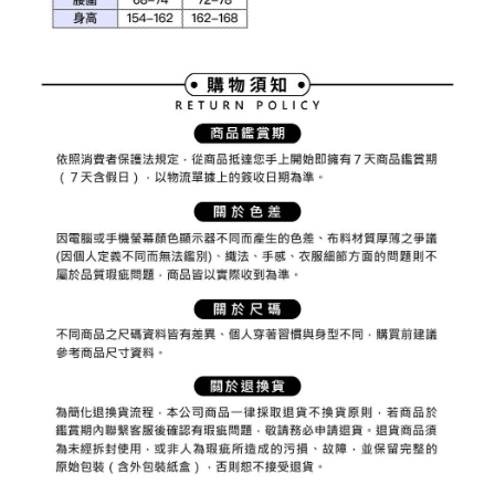
權轉讓予恩沛科技股份有限公司。
付款後7-11取貨
２．關於個人資料處理事宜，請瀏覽以下網址：
免運費
https://aftee.tw/terms/#terms3
３．未成年的使用者請事先徵得法定代理人或監護人之同意方可使用
宅配
「AFTEE先享後付」，若未經同意申辦者引起之損失，本公司不負相關責
任。
免運費
４．使用「AFTEE先享後付」時，將依據個別帳號之用戶狀況，依本公司即
時審查核予不同之上限額度；若仍有額度不足之情形，本公司將視審查結果
離島宅配
請求用戶進行身份認證。
免運費
５．嚴禁一人註冊多個帳號或使用他人資訊註冊。若發現惡意使用之情形，
恩沛科技股份有限公司將有權停止該用戶之使用額度並採取法律行動。